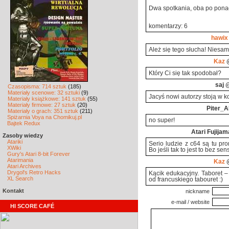
Dwa spotkania, oba po ponad
komentarzy: 6
hawix
Ależ się tego słucha! Niesa
Kaz
@
Który Ci się tak spodobał?
saj
@
Czasopisma: 714 sztuk
(185)
Materiały scenowe: 32 sztuki
(9)
Jacyś nowi autorzy stoją w k
Materiały książkowe: 141 sztuk
(55)
Materiały firmowe: 27 sztuk
(20)
Piter_A
Materiały o grach: 351 sztuk
(211)
Spiżarnia Voya na Chomikuj.pl
no super!
Bajtek Redux
Atari Fujijam
Zasoby wiedzy
Atariki
Serio ludzie z c64 są tu p
XWiki
Bo jeśli tak to jest to bez sen
Gury's Atari 8-bit Forever
Atarimania
Kaz
@
Atari Archives
Drygol's Retro Hacks
Kącik edukacyjny. Taboret –
XL Search
od francuskiego tabouret :)
Kontakt
nickname
e-mail / website
HI SCORE CAFÉ