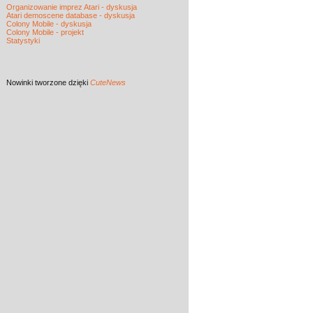
Organizowanie imprez Atari - dyskusja
Atari demoscene database - dyskusja
Colony Mobile - dyskusja
Colony Mobile - projekt
Statystyki
Nowinki
tworzone dzięki
CuteNews