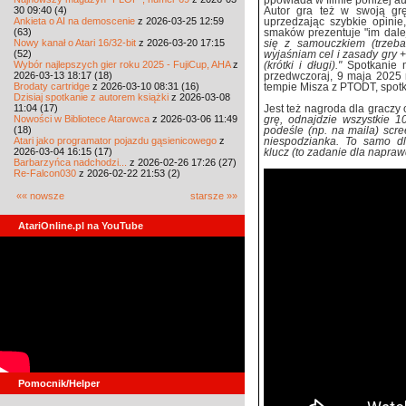
ppowiada w filmie poniżej a
30 09:40 (4)
Autor gra też w swoją grę
Ankieta o AI na demoscenie
z 2026-03-25 12:59
uprzedzając szybkie opinie,
(63)
smaków prezentuje "im dale
Nowy kanał o Atari 16/32-bit
z 2026-03-20 17:15
się z samouczkiem (trzeba
(52)
wyjaśniam cel i zasady gry +
Wybór najlepszych gier roku 2025 - FujiCup, AHA
z
(krótki i długi)."
Spotkanie n
2026-03-13 18:17 (18)
przedwczoraj, 9 maja 2025 
Brodaty cartridge
z 2026-03-10 08:31 (16)
tempie Misza z PTODT, spotk
Dzisiaj spotkanie z autorem książki
z 2026-03-08
11:04 (17)
Jest też nagroda dla graczy
Nowości w Bibliotece Atarowca
z 2026-03-06 11:49
grę, odnajdzie wszystkie 1
(18)
podeśle (np. na maila) scre
Atari jako programator pojazdu gąsienicowego
z
niespodzianka. To samo dl
2026-03-04 16:15 (17)
klucz (to zadanie dla napraw
Barbarzyńca nadchodzi...
z 2026-02-26 17:26 (27)
Re-Falcon030
z 2026-02-22 21:53 (2)
«« nowsze
starsze »»
AtariOnline.pl na YouTube
Pomocnik/Helper