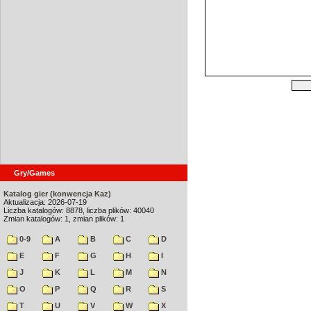
Gry/Games
Katalog gier (konwencja Kaz)
Aktualizacja: 2026-07-19
Liczba katalogów: 8878, liczba plików: 40040
Zmian katalogów: 1, zmian plików: 1
0-9
A
B
C
D
E
F
G
H
I
J
K
L
M
N
O
P
Q
R
S
T
U
V
W
X