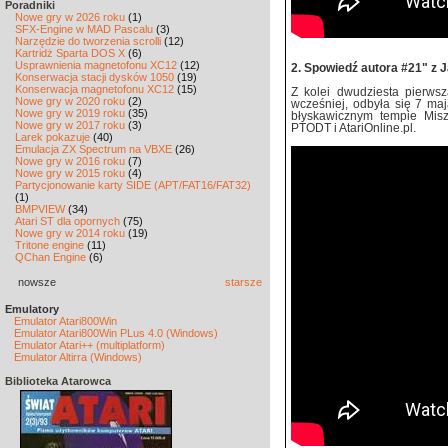
Poradniki
Nowe gry w 2026 roku
(1)
SFX-Engine w MAD Pascalu
(3)
Narzędzie do tworzenia scrolli
(12)
Kartridż Sparta DOS X
(6)
Usprawnienia magnetofonu XC12
(12)
2. Spowiedź autora #21" z
Konserwacja stacji dysków 1050
(19)
Konserwacja magnetofonu XC12
(15)
Z kolei dwudziesta pierws
Nowe gry w 2020 roku
(2)
wcześniej, odbyła się 7 ma
Nowe gry w 2019 roku
(35)
błyskawicznym tempie Mis
Nowe gry w 2017 roku
(3)
PTODT i AtariOnline.pl.
Larek pokazuje
(40)
Emulacja ZX Spectrum na VBXE
(26)
Nowe gry w 2016 roku
(7)
Nowe gry w 2015 roku
(4)
Partycjonowanie karty SIDE (APT/FAT16/FAT32)
(1)
BMPVIEW
(34)
Atari ST dla opornych
(75)
Nowe gry w 2014 roku
(19)
Tritone engine
(11)
QChan Engine
(6)
nowsze
starsze
Emulatory
Emulator Atari800Win
Emulator Atari800Win PLus 4.0 (Windows)
Emulator Atari++ (multiplatform)
Emulator Altirra (Windows)
Biblioteka Atarowca