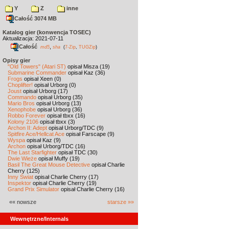
Y
Z
inne
Całość 3074 MB
Katalog gier (konwencja TOSEC)
Aktualizacja: 2021-07-11
Całość
,
md5
sha
(
7-Zip
,
TUGZip
)
Opisy gier
"Old Towers" (Atari ST)
opisał Misza (19)
Submarine Commander
opisał Kaz (36)
Frogs
opisał Xeen (0)
Choplifter!
opisał Urborg (0)
Joust
opisał Urborg (17)
Commando
opisał Urborg (35)
Mario Bros
opisał Urborg (13)
Xenophobe
opisał Urborg (36)
Robbo Forever
opisał tbxx (16)
Kolony 2106
opisał tbxx (3)
Archon II: Adept
opisał Urborg/TDC (9)
Spitfire Ace/Hellcat Ace
opisał Farscape (9)
Wyspa
opisał Kaz (9)
Archon
opisał Urborg/TDC (16)
The Last Starfighter
opisał TDC (30)
Dwie Wieże
opisał Muffy (19)
Basil The Great Mouse Detective
opisał Charlie
Cherry (125)
Inny Świat
opisał Charlie Cherry (17)
Inspektor
opisał Charlie Cherry (19)
Grand Prix Simulator
opisał Charlie Cherry (16)
«« nowsze
starsze »»
Wewnętrzne/Internals