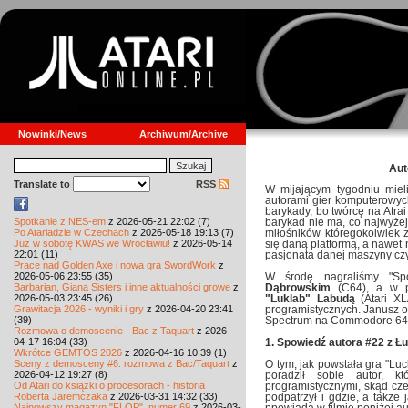
Nowinki/News
Archiwum/Archive
Aut
Translate to
RSS
W mijającym tygodniu miel
autorami gier komputerowych
barykady, bo twórcę na Atr
Spotkanie z NES-em
z 2026-05-21 22:02 (7)
barykad nie ma, co najwyżej 
Po Atariadzie w Czechach
z 2026-05-18 19:13 (7)
miłośników któregokolwiek 
Już w sobotę KWAS we Wrocławiu!
z 2026-05-14
się daną platformą, a nawet 
22:01 (11)
pasjonata danej maszyny cz
Prace nad Golden Axe i nowa gra SwordWork
z
2026-05-06 23:55 (35)
W środę nagraliśmy "S
Barbarian, Giana Sisters i inne aktualności growe
z
Dąbrowskim
(C64), a w p
2026-05-03 23:45 (26)
"Luklab" Labudą
(Atari XL
Grawitacja 2026 - wyniki i gry
z 2026-04-20 23:41
programistycznych. Janusz o
(39)
Spectrum na Commodore 64, 
Rozmowa o demoscenie - Bac z Taquart
z 2026-
04-17 16:04 (33)
1. Spowiedź autora #22 z Ł
Wkrótce GEMTOS 2026
z 2026-04-16 10:39 (1)
Sceny z demosceny #6: rozmowa z Bac/Taquart
z
O tym, jak powstała gra "Luc
2026-04-12 19:27 (8)
poradził sobie autor, k
Od Atari do książki o procesorach - historia
programistycznymi, skąd czer
Roberta Jaremczaka
z 2026-03-31 14:32 (33)
podpatrzył i gdzie, a także 
Najnowszy magazyn "FLOP", numer 69
z 2026-03-