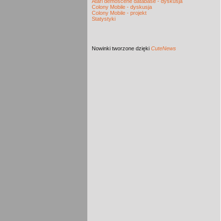
Atari demoscene database - dyskusja
Colony Mobile - dyskusja
Colony Mobile - projekt
Statystyki
Nowinki
tworzone dzięki
CuteNews