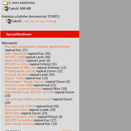
Z. Inne platformy
Całość 908 MB
Katalog użytków (konwencja TOSEC)
Całość
,
md5
sha
(
7-Zip
,
TUGZip
)
Sprzęt/Hardware
Wynalazki
Atari jako programator pojazdu gąsienicowego
napisał Kaz (17)
Atari i Bluetooth
napisał Kaz (35)
SIO2PC-USB
napisał Larek (46)
Nowe SIO2SD
napisał Larek (0)
SIO2SD w CA12
napisał Urborg (15)
Ratowanie ATMEL-ów
napisał Yoohaas (12)
Projektowanie cartów
napisał Zenon (12)
Joystick do Atari
napisał Larek (54)
Tygrys Turbo
napisał Kaz (13)
Testowałem "Simple Stereo"
napisał Zaxon (5)
Rozszerzenie 1MB
napisał Asal (21)
Joystick trzyprzyciskowy
napisał Sikor (18)
Moje MyIDE oraz SIO2PC na USB
napisał Zaxon
(16)
Jak wykonać płytkę drukowaną?
napisał Zaxon
(28)
Rozszerzenie 576kB
napisał Asal (36)
Soczyste kolory
napisał scalak (29)
XEGS Box
napisał Zaxon (13)
Atari w różnych rolach
napisał Różyk (9)
SIO2IDE w pudełku
napisał Kaz (27)
Atari steruje tokarką
napisał Kaz (15)