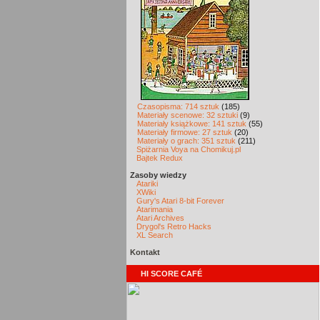
Czasopisma: 714 sztuk
(185)
Materiały scenowe: 32 sztuki
(9)
Materiały książkowe: 141 sztuk
(55)
Materiały firmowe: 27 sztuk
(20)
Materiały o grach: 351 sztuk
(211)
Spiżarnia Voya na Chomikuj.pl
Bajtek Redux
Zasoby wiedzy
Atariki
XWiki
Gury's Atari 8-bit Forever
Atarimania
Atari Archives
Drygol's Retro Hacks
XL Search
Kontakt
HI SCORE CAFÉ