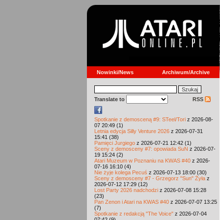
Nowinki/News
Archiwum/Archive
Translate to
RSS
Spotkanie z demosceną #9: STeel/Tori
z 2026-08-
07 20:49 (1)
Letnia edycja Silly Venture 2026
z 2026-07-31
15:41 (38)
Pamięci Jurgiego
z 2026-07-21 12:42 (1)
Sceny z demosceny #7: opowiada SuN
z 2026-07-
19 15:24 (2)
Atari Muzeum w Poznaniu na KWAS #40
z 2026-
07-16 16:10 (4)
Nie żyje kolega Pecuś
z 2026-07-13 18:00 (30)
Sceny z demosceny #7 - Grzegorz "Sun" Żyła
z
2026-07-12 17:29 (12)
Lost Party 2026 nadchodzi
z 2026-07-08 15:28
(23)
Pan Zenon i Atari na KWAS #40
z 2026-07-07 13:25
(7)
Spotkanie z redakcją "The Voice"
z 2026-07-04
07:42 (9)