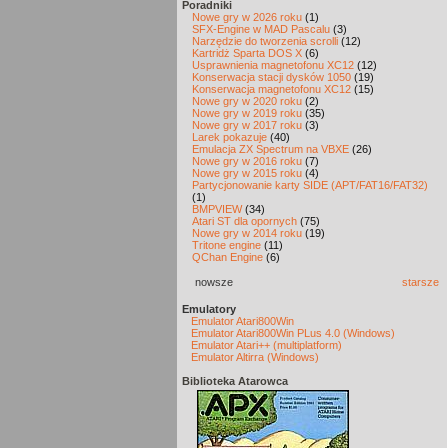
Poradniki
Nowe gry w 2026 roku
(1)
SFX-Engine w MAD Pascalu
(3)
Narzędzie do tworzenia scrolli
(12)
Kartridż Sparta DOS X
(6)
Usprawnienia magnetofonu XC12
(12)
Konserwacja stacji dysków 1050
(19)
Konserwacja magnetofonu XC12
(15)
Nowe gry w 2020 roku
(2)
Nowe gry w 2019 roku
(35)
Nowe gry w 2017 roku
(3)
Larek pokazuje
(40)
Emulacja ZX Spectrum na VBXE
(26)
Nowe gry w 2016 roku
(7)
Nowe gry w 2015 roku
(4)
Partycjonowanie karty SIDE (APT/FAT16/FAT32)
(1)
BMPVIEW
(34)
Atari ST dla opornych
(75)
Nowe gry w 2014 roku
(19)
Tritone engine
(11)
QChan Engine
(6)
nowsze
starsze
Emulatory
Emulator Atari800Win
Emulator Atari800Win PLus 4.0 (Windows)
Emulator Atari++ (multiplatform)
Emulator Altirra (Windows)
Biblioteka Atarowca