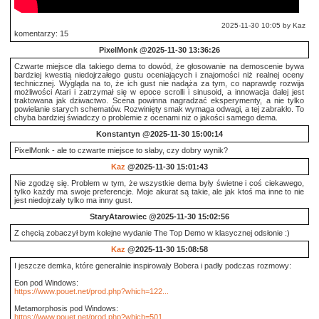
2025-11-30 10:05 by Kaz
komentarzy: 15
PixelMonk
@2025-11-30 13:36:26
Czwarte miejsce dla takiego dema to dowód, że głosowanie na demoscenie bywa
bardziej kwestią niedojrzałego gustu oceniających i znajomości niż realnej oceny
technicznej. Wygląda na to, że ich gust nie nadąża za tym, co naprawdę rozwija
możliwości Atari i zatrzymał się w epoce scrolli i sinusoid, a innowacja dalej jest
traktowana jak dziwactwo. Scena powinna nagradzać eksperymenty, a nie tylko
powielanie starych schematów. Rozwinięty smak wymaga odwagi, a tej zabrakło. To
chyba bardziej świadczy o problemie z ocenami niż o jakości samego dema.
Konstantyn
@2025-11-30 15:00:14
PixelMonk - ale to czwarte miejsce to słaby, czy dobry wynik?
Kaz
@2025-11-30 15:01:43
Nie zgodzę się. Problem w tym, że wszystkie dema były świetne i coś ciekawego,
tylko każdy ma swoje preferencje. Moje akurat są takie, ale jak ktoś ma inne to nie
jest niedojrzały tylko ma inny gust.
StaryAtarowiec
@2025-11-30 15:02:56
Z chęcią zobaczył bym kolejne wydanie The Top Demo w klasycznej odsłonie :)
Kaz
@2025-11-30 15:08:58
I jeszcze demka, które generalnie inspirowały Bobera i padły podczas rozmowy:
Eon pod Windows:
https://www.pouet.net/prod.php?which=122...
Metamorphosis pod Windows:
https://www.pouet.net/prod.php?which=501...