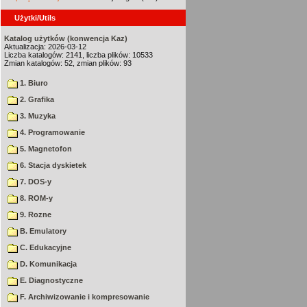
Użytki/Utils
Katalog użytków (konwencja Kaz)
Aktualizacja: 2026-03-12
Liczba katalogów: 2141, liczba plików: 10533
Zmian katalogów: 52, zmian plików: 93
1. Biuro
2. Grafika
3. Muzyka
4. Programowanie
5. Magnetofon
6. Stacja dyskietek
7. DOS-y
8. ROM-y
9. Rozne
B. Emulatory
C. Edukacyjne
D. Komunikacja
E. Diagnostyczne
F. Archiwizowanie i kompresowanie