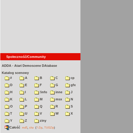
Społeczność/Community
ADDA - Atari Demoscene DAtabase
Katalog scenowy
#
A
B
C
cp
D
E
F
G
gfx
H
I
!info
inne
J
K
L
M
msx
N
O
P
Q
R
S
T
U
V
W
X
Y
Z
ziny
Całość
,
md5
sha
(
7-Zip
,
TUGZip
)