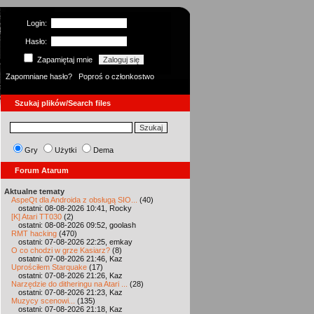
Login:
Hasło:
Zapamiętaj mnie
Zapomniane hasło?
Poproś o członkostwo
Szukaj plików/Search files
Gry
Użytki
Dema
Forum Atarum
Aktualne tematy
AspeQt dla Androida z obsługą SIO...
(40)
ostatni: 08-08-2026 10:41, Rocky
[K] Atari TT030
(2)
ostatni: 08-08-2026 09:52, goolash
RMT hacking
(470)
ostatni: 07-08-2026 22:25, emkay
O co chodzi w grze Kasiarz?
(8)
ostatni: 07-08-2026 21:46, Kaz
Uprościłem Starquake
(17)
ostatni: 07-08-2026 21:26, Kaz
Narzędzie do ditheringu na Atari ...
(28)
ostatni: 07-08-2026 21:23, Kaz
Muzycy scenowi...
(135)
ostatni: 07-08-2026 21:18, Kaz