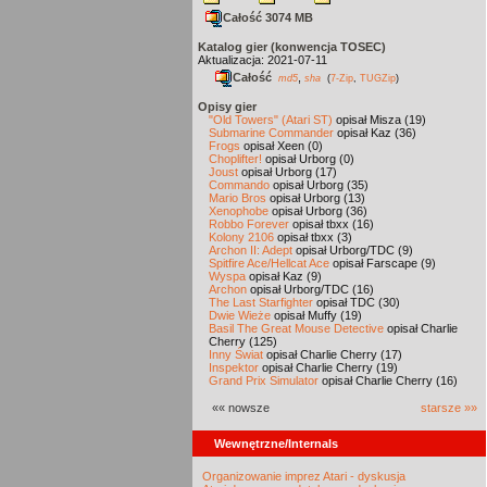
Całość 3074 MB
Katalog gier (konwencja TOSEC)
Aktualizacja: 2021-07-11
Całość
,
md5
sha
(
7-Zip
,
TUGZip
)
Opisy gier
"Old Towers" (Atari ST)
opisał Misza (19)
Submarine Commander
opisał Kaz (36)
Frogs
opisał Xeen (0)
Choplifter!
opisał Urborg (0)
Joust
opisał Urborg (17)
Commando
opisał Urborg (35)
Mario Bros
opisał Urborg (13)
Xenophobe
opisał Urborg (36)
Robbo Forever
opisał tbxx (16)
Kolony 2106
opisał tbxx (3)
Archon II: Adept
opisał Urborg/TDC (9)
Spitfire Ace/Hellcat Ace
opisał Farscape (9)
Wyspa
opisał Kaz (9)
Archon
opisał Urborg/TDC (16)
The Last Starfighter
opisał TDC (30)
Dwie Wieże
opisał Muffy (19)
Basil The Great Mouse Detective
opisał Charlie
Cherry (125)
Inny Świat
opisał Charlie Cherry (17)
Inspektor
opisał Charlie Cherry (19)
Grand Prix Simulator
opisał Charlie Cherry (16)
«« nowsze
starsze »»
Wewnętrzne/Internals
Organizowanie imprez Atari - dyskusja