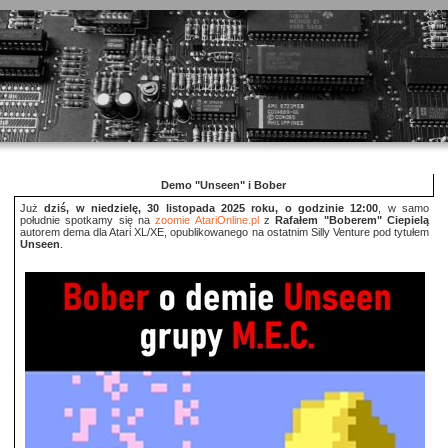
Demo "Unseen" i Bober
Już
dziś, w niedzielę, 30 listopada 2025 roku, o godzinie 12:00
, w samo
południe spotkamy się na
zoomie AtariOnline.pl
z
Rafałem "Boberem" Ciepielą
autorem dema dla Atari XL/XE, opublikowanego na ostatnim Silly Venture pod tytułem
Unseen
.