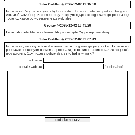
John Cadillac
@2025-12-02 13:15:10
Rozumiem! Przy pierwszym oglądaniu żadne demo się Tobie nie podoba, bo go nie
widziałeś wcześniej. Natomiast przy kolejnym oglądaniu tego samego podoba się
Tobie już każde bo wcześniej je już widziałeś.
George
@2025-12-02 18:43:26
Lepiej, ale nadal błąd uogólnienia. Ale już nie będę Cię promptował dalej.
John Cadillac
@2025-12-02 22:07:03
Rozumiem , wróćmy zatem do omówienia szczegółowego przypadku. Ustaliłem na
podstawie dostępnych danych że podoba się Tobie smurfs demo oraz że nie jesteś
jego autorem. Czy możesz potwierdzić że to trafne wnioski?
nickname
e-mail / website
(opcjonalnie)