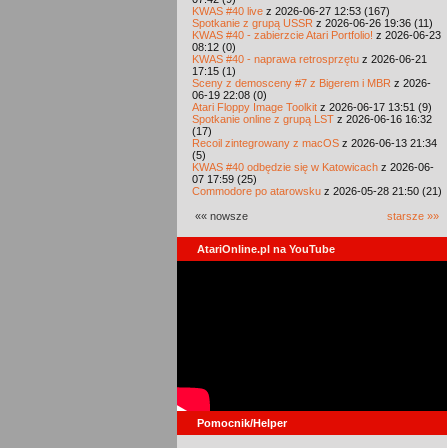
KWAS #40 live
z 2026-06-27 12:53 (167)
Spotkanie z grupą USSR
z 2026-06-26 19:36 (11)
KWAS #40 - zabierzcie Atari Portfolio!
z 2026-06-23
08:12 (0)
KWAS #40 - naprawa retrosprzętu
z 2026-06-21
17:15 (1)
Sceny z demosceny #7 z Bigerem i MBR
z 2026-
06-19 22:08 (0)
Atari Floppy Image Toolkit
z 2026-06-17 13:51 (9)
Spotkanie online z grupą LST
z 2026-06-16 16:32
(17)
Recoil zintegrowany z macOS
z 2026-06-13 21:34
(5)
KWAS #40 odbędzie się w Katowicach
z 2026-06-
07 17:59 (25)
Commodore po atarowsku
z 2026-05-28 21:50 (21)
«« nowsze
starsze »»
AtariOnline.pl na YouTube
Pomocnik/Helper