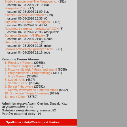
Studio komputerowe The Marauder -...
(251)
ostatni: 07-08-2026 21:10, Kaz
Starquake VBXE
(17)
ostatni: 07-08-2026 21:09, Kaz
Książka Gorgha o asemblerze
(79)
ostatni: 06-08-2026 15:35, tOri
Silly Venture 2026SE - the bigges...
(113)
ostatni: 06-08-2026 00:48, tdc
Rocznica 1 sierpnia - turówka WRCOH
(3)
ostatni: 04-08-2026 23:36, Ataripuzzle
Dungeon Crawler - AI (Fable)
(9)
ostatni: 04-08-2026 21:05, Nemo
Gry na Atari z pszczołami
(20)
ostatni: 04-08-2026 19:38, miker
Sprawa nowych płyt głównych Atari...
(71)
ostatni: 04-08-2026 19:18, tebe
Kategorie Forum Atarum
1. Projekty / Projects
(29856)
2. Grafika / Graphics
(6815)
3. Muzyka i dźwięk / Music and sound
(8058)
4. Programowanie / Programming
(13171)
5. Gry / Games
(36909)
6. Użytki / Utils
(4827)
7. Scena / Scene
(20244)
8. Sprzęt / Hardware
(27891)
9. Sprawy wewnętrzne / Internal affairs
(5842)
10. Sprzedam / Kupię / Zamienię
(8194)
11. Inne / Other
(33759)
Administratorzy:
Adam, Cyprian, Jhusak, Kaz
Użytkowników:
3073
Ostatnio zarejestrowany:
romasso22
Postów ostatniej doby:
14
Spotkania i zloty/Meetings & Parties