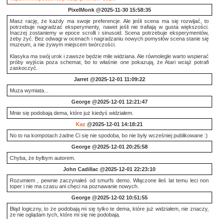
PixelMonk
@2025-11-30 15:58:35
Masz rację, że każdy ma swoje preferencje. Ale jeśli scena ma się rozwijać, to
potrzebuje nagradzać eksperymenty, nawet jeśli nie trafiają w gusta większości.
Inaczej zostaniemy w epoce scrolli i sinusoid. Scena potrzebuje eksperymentów,
żeby żyć. Bez odwagi w ocenach i nagradzaniu nowych pomysłów scena stanie się
muzeum, a nie żywym miejscem twórczości.
Klasyka ma swój urok i zawsze będzie mile widziana. Ale równolegle warto wspierać
próby wyjścia poza schemat, bo to właśnie one pokazują, że Atari wciąż potrafi
zaskoczyć.
Jarret
@2025-12-01 11:09:22
Muza wymiata...
George
@2025-12-01 12:21:47
Mnie się podobają dema, które już kiedyś widziałem.
Kaz
@2025-12-01 14:18:21
No to na kompotach żadne Ci się nie spodoba, bo nie były wcześniej publikowane :)
George
@2025-12-01 20:25:58
Chyba, że byłbym autorem.
John Cadillac
@2025-12-01 22:23:10
Rozumiem , pewnie zaczynałeś od smurfs demo. Włączone ileś lat temu leci non
toper i nie ma czasu ani chęci na poznawanie nowych.
George
@2025-12-02 10:51:55
Błąd logiczny, to że podobają mi się tylko te dema, które już widziałem, nie znaczy,
że nie oglądam tych, które mi się nie podobają.