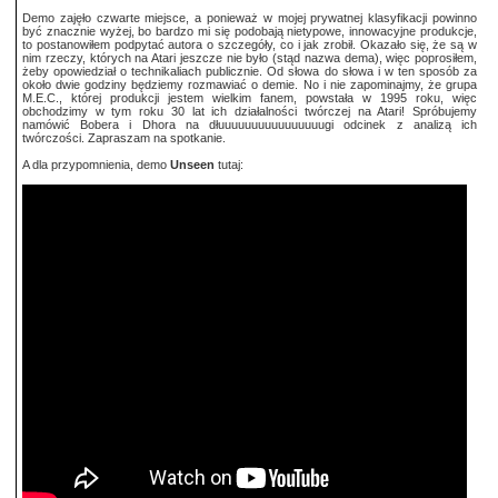
Demo zajęło czwarte miejsce, a ponieważ w mojej prywatnej klasyfikacji powinno
być znacznie wyżej, bo bardzo mi się podobają nietypowe, innowacyjne produkcje,
to postanowiłem podpytać autora o szczegóły, co i jak zrobił. Okazało się, że są w
nim rzeczy, których na Atari jeszcze nie było (stąd nazwa dema), więc poprosiłem,
żeby opowiedział o technikaliach publicznie. Od słowa do słowa i w ten sposób za
około dwie godziny będziemy rozmawiać o demie. No i nie zapominajmy, że grupa
M.E.C., której produkcji jestem wielkim fanem, powstała w 1995 roku, więc
obchodzimy w tym roku 30 lat ich działalności twórczej na Atari! Spróbujemy
namówić Bobera i Dhora na dłuuuuuuuuuuuuuuuugi odcinek z analizą ich
twórczości. Zapraszam na spotkanie.
A dla przypomnienia, demo
Unseen
tutaj: