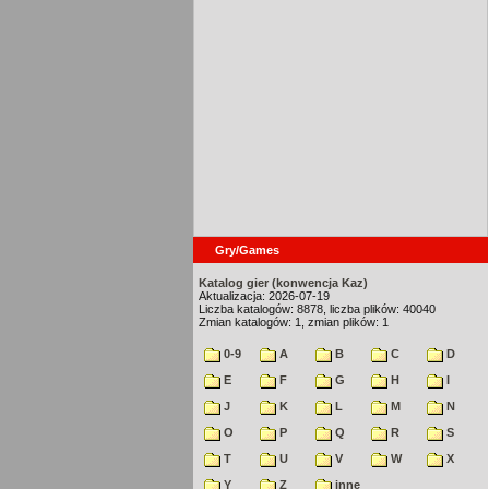
Gry/Games
Katalog gier (konwencja Kaz)
Aktualizacja: 2026-07-19
Liczba katalogów: 8878, liczba plików: 40040
Zmian katalogów: 1, zmian plików: 1
0-9
A
B
C
D
E
F
G
H
I
J
K
L
M
N
O
P
Q
R
S
T
U
V
W
X
Y
Z
inne