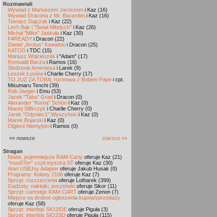
Rozmawiali
Wywiad z Mariuszem Jaroszem
i Kaz (16)
Wywiad Dracona z Mr. Bacardim
i Kaz (16)
Tomasz Dajczak
i Kaz (22)
Lech Bąk i "Świat Młodych"
i Kaz (26)
Michał "Mike" Jaskuła
i Kaz (30)
F#READY
i Dracon (22)
Daniel „Arctus” Kowalski
i Dracon (25)
KATOD
i TDC (15)
Mariusz Wojcieszek
i "Adam" (17)
Romuald Bacza
i Ramos (16)
Śledzenie Amentesa
i Larek (9)
Leszek Łuciów
i Charlie Cherry (17)
TO JUŻ ZA TOBĄ: rozmowa z Bobem Pape
i cpt.
Misumaru Tenchi (39)
Rob Jaeger
i Emu (53)
Jacek "Tabu" Grad
i Dracon (0)
Alexander "Koma" Schön
i Kaz (0)
Maciej Ślifirczyk
i Charlie Cherry (0)
Jarek "Odyniec1" Wyszyński
i Kaz (0)
Marek Bojarski
i Kaz (0)
Olgierd Niemyjski
i Ramos (0)
«« nowsze
starsze »»
Stragan
Nowe, pojemniejsze RAM-Carty
oferuje Kaz (21)
"mouSTer" czyli myszka ST
oferuje Kaz (30)
Atari USBJoy Adapter
oferuje Jakub Husak (0)
Programy: Kolony 2106
oferuje Kaz (7)
Sprzęt: rozszerzenia
oferuje Lotharek (399)
Gadżety: naklejki, pocztówki
oferuje Sikor (11)
Sprzęt: cartridge RAM-CART
oferuje Zenon (7)
Miejsce na drobne ogłoszenia kupna/sprzedaży
oferuje Kaz (58)
Sprzęt: interfejs SIO2IDE
oferuje Piguła (3)
Sprzęt: interfejs SIO2SD
oferuje Piguła (115)