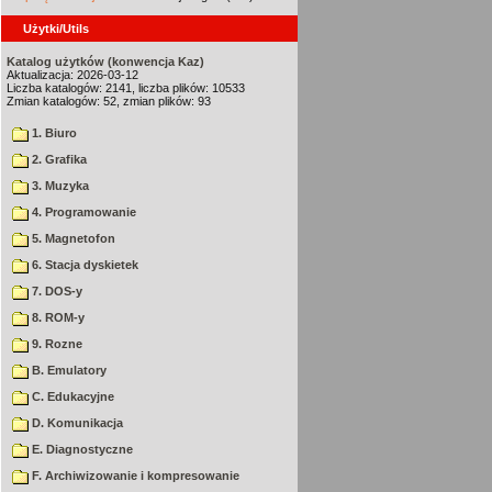
Użytki/Utils
Katalog użytków (konwencja Kaz)
Aktualizacja: 2026-03-12
Liczba katalogów: 2141, liczba plików: 10533
Zmian katalogów: 52, zmian plików: 93
1. Biuro
2. Grafika
3. Muzyka
4. Programowanie
5. Magnetofon
6. Stacja dyskietek
7. DOS-y
8. ROM-y
9. Rozne
B. Emulatory
C. Edukacyjne
D. Komunikacja
E. Diagnostyczne
F. Archiwizowanie i kompresowanie