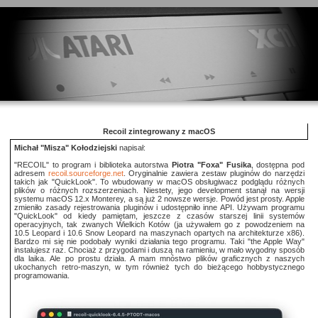
Recoil zintegrowany z macOS
Michał "Misza" Kołodziejski
napisał:
"RECOIL" to program i biblioteka autorstwa
Piotra "Foxa" Fusika
, dostępna pod
adresem
recoil.sourceforge.net
. Oryginalnie zawiera zestaw pluginów do narzędzi
takich jak "QuickLook". To wbudowany w macOS obsługiwacz podglądu różnych
plików o różnych rozszerzeniach. Niestety, jego development stanął na wersji
systemu macOS 12.x Monterey, a są już 2 nowsze wersje. Powód jest prosty. Apple
zmieniło zasady rejestrowania pluginów i udostępniło inne API. Używam programu
"QuickLook" od kiedy pamiętam, jeszcze z czasów starszej linii systemów
operacyjnych, tak zwanych Wielkich Kotów (ja używałem go z powodzeniem na
10.5 Leopard i 10.6 Snow Leopard na maszynach opartych na architekturze x86).
Bardzo mi się nie podobały wyniki działania tego programu. Taki "the Apple Way"
instalujesz raz. Chociaż z przygodami i duszą na ramieniu, w mało wygodny sposób
dla laika. Ale po prostu działa. A mam mnóstwo plików graficznych z naszych
ukochanych retro-maszyn, w tym również tych do bieżącego hobbystycznego
programowania.