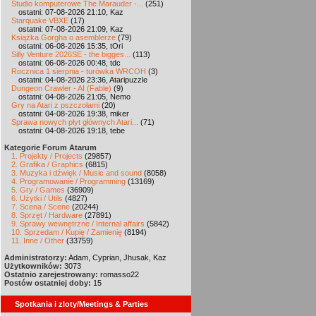
Studio komputerowe The Marauder -...
(251)
ostatni: 07-08-2026 21:10, Kaz
Starquake VBXE
(17)
ostatni: 07-08-2026 21:09, Kaz
Książka Gorgha o asemblerze
(79)
ostatni: 06-08-2026 15:35, tOri
Silly Venture 2026SE - the bigges...
(113)
ostatni: 06-08-2026 00:48, tdc
Rocznica 1 sierpnia - turówka WRCOH
(3)
ostatni: 04-08-2026 23:36, Ataripuzzle
Dungeon Crawler - AI (Fable)
(9)
ostatni: 04-08-2026 21:05, Nemo
Gry na Atari z pszczołami
(20)
ostatni: 04-08-2026 19:38, miker
Sprawa nowych płyt głównych Atari...
(71)
ostatni: 04-08-2026 19:18, tebe
Kategorie Forum Atarum
1. Projekty / Projects
(29857)
2. Grafika / Graphics
(6815)
3. Muzyka i dźwięk / Music and sound
(8058)
4. Programowanie / Programming
(13169)
5. Gry / Games
(36909)
6. Użytki / Utils
(4827)
7. Scena / Scene
(20244)
8. Sprzęt / Hardware
(27891)
9. Sprawy wewnętrzne / Internal affairs
(5842)
10. Sprzedam / Kupię / Zamienię
(8194)
11. Inne / Other
(33759)
Administratorzy:
Adam, Cyprian, Jhusak, Kaz
Użytkowników:
3073
Ostatnio zarejestrowany:
romasso22
Postów ostatniej doby:
15
Spotkania i zloty/Meetings & Parties