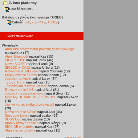
Z. Inne platformy
Całość 908 MB
Katalog użytków (konwencja TOSEC)
Całość
,
md5
sha
(
7-Zip
,
TUGZip
)
Sprzęt/Hardware
Wynalazki
Atari jako programator pojazdu gąsienicowego
napisał Kaz (17)
Atari i Bluetooth
napisał Kaz (35)
SIO2PC-USB
napisał Larek (46)
Nowe SIO2SD
napisał Larek (0)
SIO2SD w CA12
napisał Urborg (15)
Ratowanie ATMEL-ów
napisał Yoohaas (12)
Projektowanie cartów
napisał Zenon (12)
Joystick do Atari
napisał Larek (54)
Tygrys Turbo
napisał Kaz (13)
Testowałem "Simple Stereo"
napisał Zaxon (5)
Rozszerzenie 1MB
napisał Asal (21)
Joystick trzyprzyciskowy
napisał Sikor (18)
Moje MyIDE oraz SIO2PC na USB
napisał Zaxon
(16)
Jak wykonać płytkę drukowaną?
napisał Zaxon
(28)
Rozszerzenie 576kB
napisał Asal (36)
Soczyste kolory
napisał scalak (29)
XEGS Box
napisał Zaxon (13)
Atari w różnych rolach
napisał Różyk (9)
SIO2IDE w pudełku
napisał Kaz (27)
Atari steruje tokarką
napisał Kaz (15)