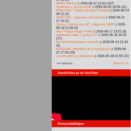
KWAS #40 live
z 2026-06-27 12:53 (167)
Spotkanie z grupą USSR
z 2026-06-26 19:36 (11)
KWAS #40 - zabierzcie Atari Portfolio!
z 2026-06-23
08:12 (0)
KWAS #40 - naprawa retrosprzętu
z 2026-06-21
17:15 (1)
Sceny z demosceny #7 z Bigerem i MBR
z 2026-
06-19 22:08 (0)
Atari Floppy Image Toolkit
z 2026-06-17 13:51 (9)
Spotkanie online z grupą LST
z 2026-06-16 16:32
(17)
Recoil zintegrowany z macOS
z 2026-06-13 21:34
(5)
KWAS #40 odbędzie się w Katowicach
z 2026-06-
07 17:59 (25)
Commodore po atarowsku
z 2026-05-28 21:50 (21)
«« nowsze
starsze »»
AtariOnline.pl na YouTube
Pomocnik/Helper