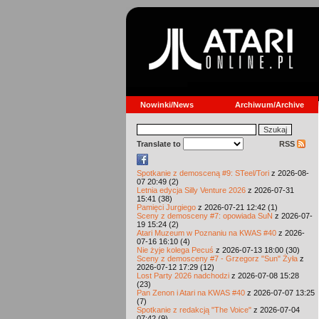
Nowinki/News
Archiwum/Archive
Translate to
RSS
Spotkanie z demosceną #9: STeel/Tori
z 2026-08-
07 20:49 (2)
Letnia edycja Silly Venture 2026
z 2026-07-31
15:41 (38)
Pamięci Jurgiego
z 2026-07-21 12:42 (1)
Sceny z demosceny #7: opowiada SuN
z 2026-07-
19 15:24 (2)
Atari Muzeum w Poznaniu na KWAS #40
z 2026-
07-16 16:10 (4)
Nie żyje kolega Pecuś
z 2026-07-13 18:00 (30)
Sceny z demosceny #7 - Grzegorz "Sun" Żyła
z
2026-07-12 17:29 (12)
Lost Party 2026 nadchodzi
z 2026-07-08 15:28
(23)
Pan Zenon i Atari na KWAS #40
z 2026-07-07 13:25
(7)
Spotkanie z redakcją "The Voice"
z 2026-07-04
07:42 (9)