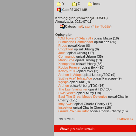
Y
Z
inne
Całość 3074 MB
Katalog gier (konwencja TOSEC)
Aktualizacja: 2021-07-11
Całość
,
md5
sha
(
7-Zip
,
TUGZip
)
Opisy gier
"Old Towers" (Atari ST)
opisał Misza (19)
Submarine Commander
opisał Kaz (36)
Frogs
opisał Xeen (0)
Choplifter!
opisał Urborg (0)
Joust
opisał Urborg (17)
Commando
opisał Urborg (35)
Mario Bros
opisał Urborg (13)
Xenophobe
opisał Urborg (36)
Robbo Forever
opisał tbxx (16)
Kolony 2106
opisał tbxx (3)
Archon II: Adept
opisał Urborg/TDC (9)
Spitfire Ace/Hellcat Ace
opisał Farscape (9)
Wyspa
opisał Kaz (9)
Archon
opisał Urborg/TDC (16)
The Last Starfighter
opisał TDC (30)
Dwie Wieże
opisał Muffy (19)
Basil The Great Mouse Detective
opisał Charlie
Cherry (125)
Inny Świat
opisał Charlie Cherry (17)
Inspektor
opisał Charlie Cherry (19)
Grand Prix Simulator
opisał Charlie Cherry (16)
«« nowsze
starsze »»
Wewnętrzne/Internals