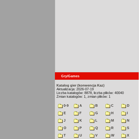
Gry/Games
Katalog gier (konwencja Kaz)
Aktualizacja: 2026-07-19
Liczba katalogów: 8878, liczba plików: 40040
Zmian katalogów: 1, zmian plików: 1
0-9
A
B
C
D
E
F
G
H
I
J
K
L
M
N
O
P
Q
R
S
T
U
V
W
X