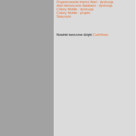
Organizowanie imprez Atari - dyskusja
Atari demoscene database - dyskusja
Colony Mobile - dyskusja
Colony Mobile - projekt
Statystyki
Nowinki
tworzone dzięki
CuteNews