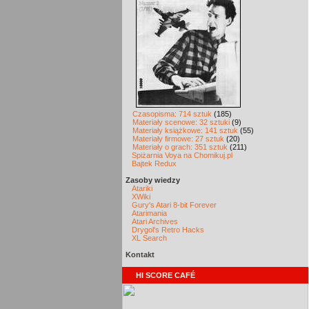
Czasopisma: 714 sztuk
(185)
Materiały scenowe: 32 sztuki
(9)
Materiały książkowe: 141 sztuk
(55)
Materiały firmowe: 27 sztuk
(20)
Materiały o grach: 351 sztuk
(211)
Spiżarnia Voya na Chomikuj.pl
Bajtek Redux
Zasoby wiedzy
Atariki
XWiki
Gury's Atari 8-bit Forever
Atarimania
Atari Archives
Drygol's Retro Hacks
XL Search
Kontakt
HI SCORE CAFÉ