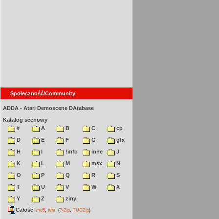
Społeczność/Community
ADDA - Atari Demoscene DAtabase
Katalog scenowy
#
A
B
C
cp
D
E
F
G
gfx
H
I
!info
inne
J
K
L
M
msx
N
O
P
Q
R
S
T
U
V
W
X
Y
Z
ziny
Całość
,
md5
sha
(
7-Zip
,
TUGZip
)