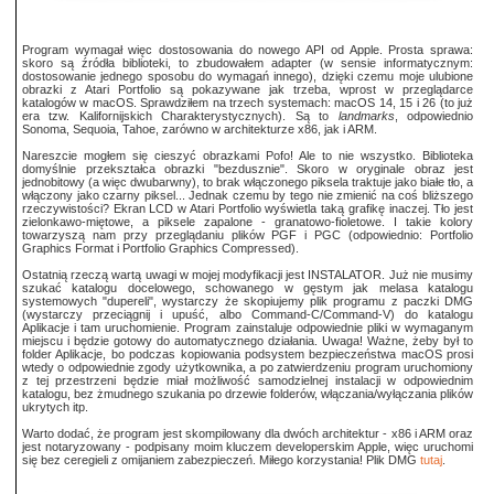
Program wymagał więc dostosowania do nowego API od Apple. Prosta sprawa:
skoro są źródła biblioteki, to zbudowałem adapter (w sensie informatycznym:
dostosowanie jednego sposobu do wymagań innego), dzięki czemu moje ulubione
obrazki z Atari Portfolio są pokazywane jak trzeba, wprost w przeglądarce
katalogów w macOS. Sprawdziłem na trzech systemach: macOS 14, 15 i 26 (to już
era tzw. Kalifornijskich Charakterystycznych). Są to
landmarks
, odpowiednio
Sonoma, Sequoia, Tahoe, zarówno w architekturze x86, jak i ARM.
Nareszcie mogłem się cieszyć obrazkami Pofo! Ale to nie wszystko. Biblioteka
domyślnie przekształca obrazki "bezdusznie". Skoro w oryginale obraz jest
jednobitowy (a więc dwubarwny), to brak włączonego piksela traktuje jako białe tło, a
włączony jako czarny piksel... Jednak czemu by tego nie zmienić na coś bliższego
rzeczywistości? Ekran LCD w Atari Portfolio wyświetla taką grafikę inaczej. Tło jest
zielonkawo-miętowe, a piksele zapalone - granatowo-fioletowe. I takie kolory
towarzyszą nam przy przeglądaniu plików PGF i PGC (odpowiednio: Portfolio
Graphics Format i Portfolio Graphics Compressed).
Ostatnią rzeczą wartą uwagi w mojej modyfikacji jest INSTALATOR. Już nie musimy
szukać katalogu docelowego, schowanego w gęstym jak melasa katalogu
systemowych "dupereli", wystarczy że skopiujemy plik programu z paczki DMG
(wystarczy przeciągnij i upuść, albo Command-C/Command-V) do katalogu
Aplikacje i tam uruchomienie. Program zainstaluje odpowiednie pliki w wymaganym
miejscu i będzie gotowy do automatycznego działania. Uwaga! Ważne, żeby był to
folder Aplikacje, bo podczas kopiowania podsystem bezpieczeństwa macOS prosi
wtedy o odpowiednie zgody użytkownika, a po zatwierdzeniu program uruchomiony
z tej przestrzeni będzie miał możliwość samodzielnej instalacji w odpowiednim
katalogu, bez żmudnego szukania po drzewie folderów, włączania/wyłączania plików
ukrytych itp.
Warto dodać, że program jest skompilowany dla dwóch architektur - x86 i ARM oraz
jest notaryzowany - podpisany moim kluczem developerskim Apple, więc uruchomi
się bez ceregieli z omijaniem zabezpieczeń. Miłego korzystania! Plik DMG
tutaj
.