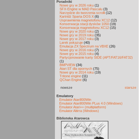
Poradniki
Nowe gry w 2026 roku
(1)
SFX-Engine w MAD Pascalu
(3)
Narzędzie do tworzenia scrolli
(12)
Kartridż Sparta DOS X
(6)
Usprawnienia magnetofonu XC12
(12)
Konserwacja stacji dysków 1050
(19)
Konserwacja magnetofonu XC12
(15)
Nowe gry w 2020 roku
(2)
Nowe gry w 2019 roku
(35)
Nowe gry w 2017 roku
(3)
Larek pokazuje
(40)
Emulacja ZX Spectrum na VBXE
(26)
Nowe gry w 2016 roku
(7)
Nowe gry w 2015 roku
(4)
Partycjonowanie karty SIDE (APT/FAT16/FAT32)
(1)
BMPVIEW
(34)
Atari ST dla opornych
(75)
Nowe gry w 2014 roku
(19)
Tritone engine
(11)
QChan Engine
(6)
nowsze
starsze
Emulatory
Emulator Atari800Win
Emulator Atari800Win PLus 4.0 (Windows)
Emulator Atari++ (multiplatform)
Emulator Altirra (Windows)
Biblioteka Atarowca