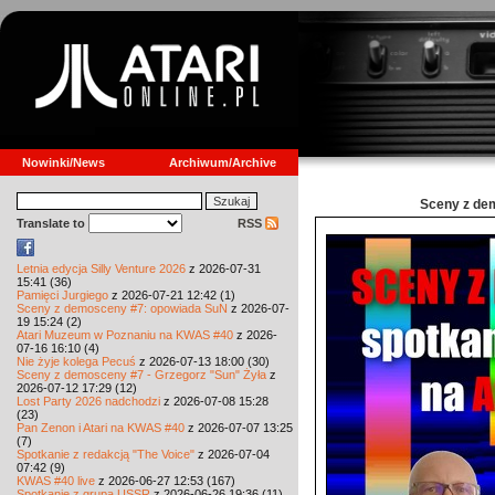
Nowinki/News
Archiwum/Archive
Sceny z de
Translate to
RSS
Letnia edycja Silly Venture 2026
z 2026-07-31
15:41 (36)
Pamięci Jurgiego
z 2026-07-21 12:42 (1)
Sceny z demosceny #7: opowiada SuN
z 2026-07-
19 15:24 (2)
Atari Muzeum w Poznaniu na KWAS #40
z 2026-
07-16 16:10 (4)
Nie żyje kolega Pecuś
z 2026-07-13 18:00 (30)
Sceny z demosceny #7 - Grzegorz "Sun" Żyła
z
2026-07-12 17:29 (12)
Lost Party 2026 nadchodzi
z 2026-07-08 15:28
(23)
Pan Zenon i Atari na KWAS #40
z 2026-07-07 13:25
(7)
Spotkanie z redakcją "The Voice"
z 2026-07-04
07:42 (9)
KWAS #40 live
z 2026-06-27 12:53 (167)
Spotkanie z grupą USSR
z 2026-06-26 19:36 (11)