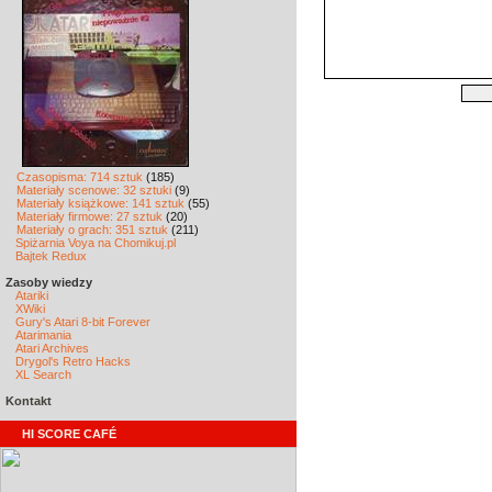
Czasopisma: 714 sztuk
(185)
Materiały scenowe: 32 sztuki
(9)
Materiały książkowe: 141 sztuk
(55)
Materiały firmowe: 27 sztuk
(20)
Materiały o grach: 351 sztuk
(211)
Spiżarnia Voya na Chomikuj.pl
Bajtek Redux
Zasoby wiedzy
Atariki
XWiki
Gury's Atari 8-bit Forever
Atarimania
Atari Archives
Drygol's Retro Hacks
XL Search
Kontakt
HI SCORE CAFÉ