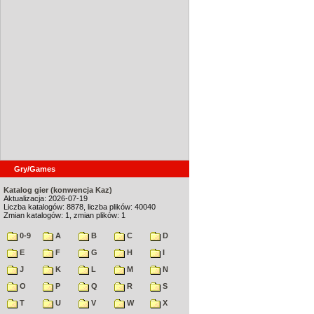
Gry/Games
Katalog gier (konwencja Kaz)
Aktualizacja: 2026-07-19
Liczba katalogów: 8878, liczba plików: 40040
Zmian katalogów: 1, zmian plików: 1
0-9
A
B
C
D
E
F
G
H
I
J
K
L
M
N
O
P
Q
R
S
T
U
V
W
X