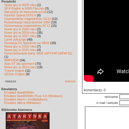
Poradniki
Nowe gry w 2026 roku
(1)
SFX-Engine w MAD Pascalu
(3)
Narzędzie do tworzenia scrolli
(12)
Kartridż Sparta DOS X
(6)
Usprawnienia magnetofonu XC12
(12)
Konserwacja stacji dysków 1050
(19)
Konserwacja magnetofonu XC12
(15)
Nowe gry w 2020 roku
(2)
Nowe gry w 2019 roku
(35)
Nowe gry w 2017 roku
(3)
Larek pokazuje
(40)
Emulacja ZX Spectrum na VBXE
(26)
Nowe gry w 2016 roku
(7)
Nowe gry w 2015 roku
(4)
Partycjonowanie karty SIDE (APT/FAT16/FAT32)
(1)
BMPVIEW
(34)
Atari ST dla opornych
(75)
Nowe gry w 2014 roku
(19)
Tritone engine
(11)
QChan Engine
(6)
nowsze
starsze
Emulatory
komentarzy: 0
Emulator Atari800Win
Emulator Atari800Win PLus 4.0 (Windows)
nickname
Emulator Atari++ (multiplatform)
Emulator Altirra (Windows)
e-mail / website
Biblioteka Atarowca