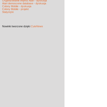
Organizowanie imprez Atari - dyskusja
Atari demoscene database - dyskusja
Colony Mobile - dyskusja
Colony Mobile - projekt
Statystyki
Nowinki
tworzone dzięki
CuteNews