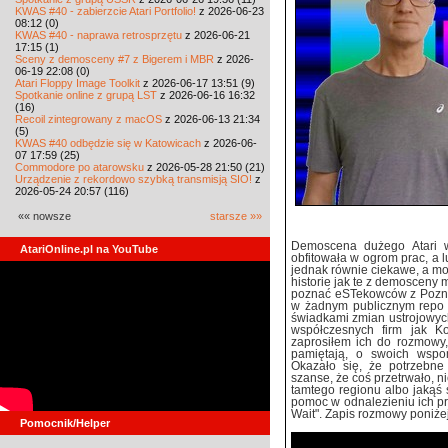
KWAS #40 - zabierzcie Atari Portfolio!
z 2026-06-23
08:12 (0)
KWAS #40 - naprawa retrosprzętu
z 2026-06-21
17:15 (1)
Sceny z demosceny #7 z Bigerem i MBR
z 2026-
06-19 22:08 (0)
Atari Floppy Image Toolkit
z 2026-06-17 13:51 (9)
Spotkanie online z grupą LST
z 2026-06-16 16:32
(16)
Recoil zintegrowany z macOS
z 2026-06-13 21:34
(5)
KWAS #40 odbędzie się w Katowicach
z 2026-06-
07 17:59 (25)
Commodore po atarowsku
z 2026-05-28 21:50 (21)
Urządzenie z rekordowo szybką transmisją SIO!
z
2026-05-24 20:57 (116)
«« nowsze
starsze »»
Demoscena dużego Atari w
AtariOnline.pl na YouTube
obfitowała w ogrom prac, a l
jednak równie ciekawe, a m
historie jak te z demosceny 
poznać eSTekowców z Poznan
w żadnym publicznym repo i
świadkami zmian ustrojowych 
współczesnych firm jak Ko
zaprosiłem ich do rozmowy,
pamiętają, o swoich wspo
Okazało się, że potrzebne
szanse, że coś przetrwało, n
tamtego regionu albo jakąś 
pomoc w odnalezieniu ich p
Wait". Zapis rozmowy poniżej
Pomocnik/Helper