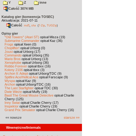
Y
Z
inne
Całość 3074 MB
Katalog gier (konwencja TOSEC)
Aktualizacja: 2021-07-11
Całość
,
md5
sha
(
7-Zip
,
TUGZip
)
Opisy gier
"Old Towers" (Atari ST)
opisał Misza (19)
Submarine Commander
opisał Kaz (36)
Frogs
opisał Xeen (0)
Choplifter!
opisał Urborg (0)
Joust
opisał Urborg (17)
Commando
opisał Urborg (35)
Mario Bros
opisał Urborg (13)
Xenophobe
opisał Urborg (36)
Robbo Forever
opisał tbxx (16)
Kolony 2106
opisał tbxx (3)
Archon II: Adept
opisał Urborg/TDC (9)
Spitfire Ace/Hellcat Ace
opisał Farscape (9)
Wyspa
opisał Kaz (9)
Archon
opisał Urborg/TDC (16)
The Last Starfighter
opisał TDC (30)
Dwie Wieże
opisał Muffy (19)
Basil The Great Mouse Detective
opisał Charlie
Cherry (125)
Inny Świat
opisał Charlie Cherry (17)
Inspektor
opisał Charlie Cherry (19)
Grand Prix Simulator
opisał Charlie Cherry (16)
«« nowsze
starsze »»
Wewnętrzne/Internals