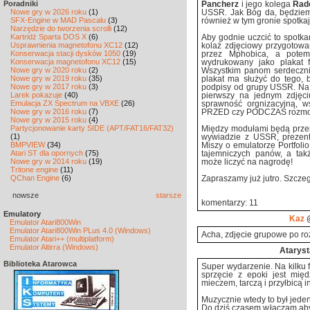
Poradniki
Pancherz
i jego kolega
Rad
Nowe gry w 2026 roku
(1)
USSR. Jak Bóg da, będziemy
SFX-Engine w MAD Pascalu
(3)
również w tym gronie spotkają
Narzędzie do tworzenia scrolli
(12)
Kartridż Sparta DOS X
(6)
Aby godnie uczcić to spotka
Usprawnienia magnetofonu XC12
(12)
kolaż zdjęciowy przygotowa
Konserwacja stacji dysków 1050
(19)
przez Mphobica, a potem
Konserwacja magnetofonu XC12
(15)
wydrukowany jako plakat 
Nowe gry w 2020 roku
(2)
Wszystkim panom serdecznie
Nowe gry w 2019 roku
(35)
plakat ma służyć do tego,
Nowe gry w 2017 roku
(3)
podpisy od grupy USSR. Na 
Larek pokazuje
(40)
pierwszy na jednym zdjęc
Emulacja ZX Spectrum na VBXE
(26)
sprawność orgnizacyjną, w
Nowe gry w 2016 roku
(7)
PRZED czy PODCZAS rozmo
Nowe gry w 2015 roku
(4)
Partycjonowanie karty SIDE (APT/FAT16/FAT32)
Między modułami będą przerw
(1)
wywiadzie z USSR, prezent
BMPVIEW
(34)
Miszy o emulatorze Portfoli
Atari ST dla opornych
(75)
tajemniczych panów, a takż
Nowe gry w 2014 roku
(19)
może liczyć na nagrodę!
Tritone engine
(11)
QChan Engine
(6)
Zapraszamy już jutro. Szcze
nowsze
starsze
komentarzy: 11
Emulatory
Kaz
@
Emulator Atari800Win
Emulator Atari800Win PLus 4.0 (Windows)
Acha, zdjęcie grupowe po r
Emulator Atari++ (multiplatform)
Emulator Altirra (Windows)
Ataryst
Biblioteka Atarowca
Super wydarzenie. Na kilku 
sprzęcie z epoki jest mię
mieczem, tarczą i przyłbicą i
Muzycznie wtedy to był jeden
Do dziś czasem włączam aby 