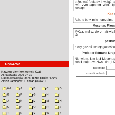
przetrwać dekady i wciąż łą
twórczym zapałem. Wiek się 
zostaje.
Kaz
@
Ach, te boty, miłe i uprzejme.
Mecenas Filem
@Kaz: mylisz się o najświatl
😀
pasku
a czy gdzieś istnieją jakieś f
Profesor Edmund Kraj
Nie wiem, kim jest Mecenas 
kości, najprawdziwsi, drogi 
Gry/Games
nickname
Katalog gier (konwencja Kaz)
e-mail / website
Aktualizacja: 2026-07-19
Liczba katalogów: 8878, liczba plików: 40040
Zmian katalogów: 1, zmian plików: 1
0-9
A
B
C
D
E
F
G
H
I
J
K
L
M
N
O
P
Q
R
S
T
U
V
W
X