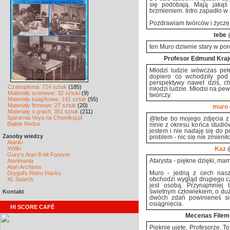
się podobają. Mają jakąś 
brzmieniem. Intro zapadło w 
Pozdrawiam twórców i życzę
tebe
@
ten Muro dziwnie stary w po
Profesor Edmund Kraj
Młodzi ludzie wówczas pełn
dopiero co wchodziły pod 
perspektywy nawet dziś, cho
Czasopisma: 714 sztuk
(185)
młodzi ludzie. Młodsi na pew
Materiały scenowe: 32 sztuki
(9)
twórczy.
Materiały książkowe: 141 sztuk
(55)
Materiały firmowe: 27 sztuk
(20)
muro
Materiały o grach: 351 sztuk
(211)
Spiżarnia Voya na Chomikuj.pl
@tebe bo mojego zdjęcia z 
Bajtek Redux
mnie z okresu końca studiów
jestem i nie nadaję się do 
Zasoby wiedzy
problem - nic się nie zmieniło
Atariki
XWiki
Kaz
@
Gury's Atari 8-bit Forever
Atarimania
Atarysta - piękne dzięki, ma
Atari Archives
Drygol's Retro Hacks
Muro - jedną z cech nasze
XL Search
obchodzi wygląd drugiego czł
jest osobą. Przynajmniej 
Kontakt
świetnym człowiekiem, o duż
dwóch zdań powinieneś si
osiągnięcia.
HI SCORE CAFÉ
Mecenas Filem
Pięknie ujęte, Profesorze. T