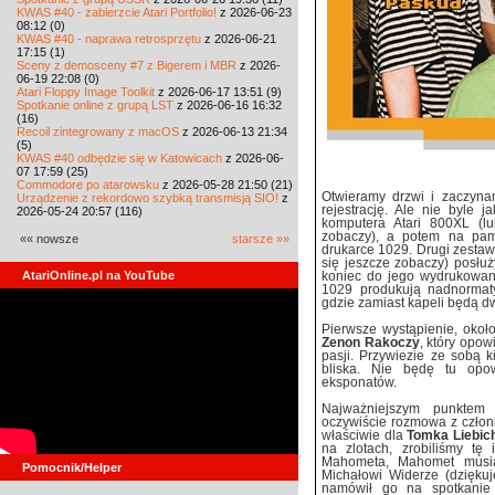
KWAS #40 - zabierzcie Atari Portfolio!
z 2026-06-23
08:12 (0)
KWAS #40 - naprawa retrosprzętu
z 2026-06-21
17:15 (1)
Sceny z demosceny #7 z Bigerem i MBR
z 2026-
06-19 22:08 (0)
Atari Floppy Image Toolkit
z 2026-06-17 13:51 (9)
Spotkanie online z grupą LST
z 2026-06-16 16:32
(16)
Recoil zintegrowany z macOS
z 2026-06-13 21:34
(5)
KWAS #40 odbędzie się w Katowicach
z 2026-06-
07 17:59 (25)
Commodore po atarowsku
z 2026-05-28 21:50 (21)
Otwieramy drzwi i zaczyna
Urządzenie z rekordowo szybką transmisją SIO!
z
rejestrację. Ale nie byle 
2026-05-24 20:57 (116)
komputera Atari 800XL (l
zobaczy), a potem na pam
«« nowsze
starsze »»
drukarce 1029. Drugi zestaw
się jeszcze zobaczy) posł
AtariOnline.pl na YouTube
koniec do jego wydrukowani
1029 produkują nadnormaty
gdzie zamiast kapeli będą d
Pierwsze wystąpienie, okoł
Zenon Rakoczy
, który opow
pasji. Przywiezie ze sobą 
bliska. Nie będę tu opow
eksponatów.
Najważniejszym punktem 
oczywiście rozmowa z człon
właściwie dla
Tomka Liebic
na zlotach, zrobiliśmy tę 
Mahometa, Mahomet musia
Pomocnik/Helper
Michałowi Widerze (dziękuj
namówił go na spotkani