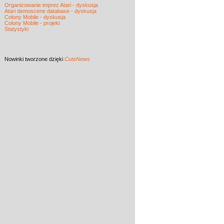
Organizowanie imprez Atari - dyskusja
Atari demoscene database - dyskusja
Colony Mobile - dyskusja
Colony Mobile - projekt
Statystyki
Nowinki
tworzone dzięki
CuteNews