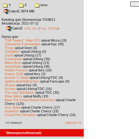
Y
Z
inne
Całość 3074 MB
Katalog gier (konwencja TOSEC)
Aktualizacja: 2021-07-11
Całość
,
md5
sha
(
7-Zip
,
TUGZip
)
Opisy gier
"Old Towers" (Atari ST)
opisał Misza (19)
Submarine Commander
opisał Kaz (36)
Frogs
opisał Xeen (0)
Choplifter!
opisał Urborg (0)
Joust
opisał Urborg (17)
Commando
opisał Urborg (35)
Mario Bros
opisał Urborg (13)
Xenophobe
opisał Urborg (36)
Robbo Forever
opisał tbxx (16)
Kolony 2106
opisał tbxx (3)
Archon II: Adept
opisał Urborg/TDC (9)
Spitfire Ace/Hellcat Ace
opisał Farscape (9)
Wyspa
opisał Kaz (9)
Archon
opisał Urborg/TDC (16)
The Last Starfighter
opisał TDC (30)
Dwie Wieże
opisał Muffy (19)
Basil The Great Mouse Detective
opisał Charlie
Cherry (125)
Inny Świat
opisał Charlie Cherry (17)
Inspektor
opisał Charlie Cherry (19)
Grand Prix Simulator
opisał Charlie Cherry (16)
«« nowsze
starsze »»
Wewnętrzne/Internals