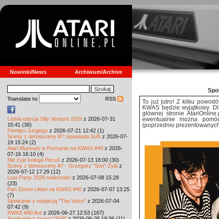
Nowinki/News
Archiwum/Archive
Spo
Translate to
RSS
To już jutro! Z kilku powodó
KWAS będzie wyjątkowy. Dla
głównej stronie AtariOnlin
Letnia edycja Silly Venture 2026
z 2026-07-31
ewentualnie można pomóc
15:41 (36)
(poprzednio prezentowanych 
Pamięci Jurgiego
z 2026-07-21 12:42 (1)
Sceny z demosceny #7: opowiada SuN
z 2026-07-
19 15:24 (2)
Atari Muzeum w Poznaniu na KWAS #40
z 2026-
07-16 16:10 (4)
Nie żyje kolega Pecuś
z 2026-07-13 18:00 (30)
Sceny z demosceny #7 - Grzegorz "Sun" Żyła
z
2026-07-12 17:29 (12)
Lost Party 2026 nadchodzi
z 2026-07-08 15:28
(23)
Pan Zenon i Atari na KWAS #40
z 2026-07-07 13:25
(7)
Spotkanie z redakcją "The Voice"
z 2026-07-04
07:42 (9)
KWAS #40 live
z 2026-06-27 12:53 (167)
Spotkanie z grupą USSR
z 2026-06-26 19:36 (11)