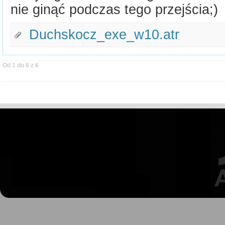
nie ginąć podczas tego przejścia;)
Duchskocz_exe_w10.atr
Od 1 do 6 z 6