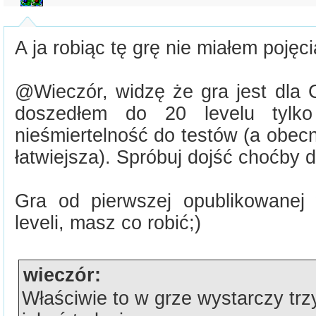
A ja robiąc tę grę nie miałem pojęc
@Wieczór, widzę że gra jest dla C
doszedłem do 20 levelu tylk
nieśmiertelność do testów (a obecn
łatwiejsza). Spróbuj dojść choćby d
Gra od pierwszej opublikowanej
leveli, masz co robić;)
wieczór:
Właściwie to w grze wystarczy trzy