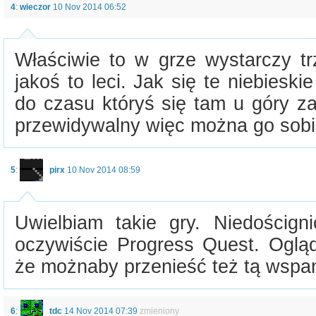
4
:
wieczor
10 Nov 2014 06:52
Właściwie to w grze wystarczy tr
jakoś to leci. Jak się te niebieski
do czasu któryś się tam u góry za
przewidywalny więc można go sobie 
5
:
pirx
10 Nov 2014 08:59
Uwielbiam takie gry. Niedościg
oczywiście Progress Quest. Ogląd
że możnaby przenieść też tą wspan
6
:
tdc
14 Nov 2014 07:39
zmieniony