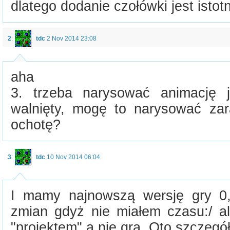
dlatego dodanie czołówki jest istotn
2
:
tdc
2 Nov 2014 23:08
aha
3. trzeba narysować animację j
walnięty, mogę to narysować za
ochotę?
3
:
tdc
10 Nov 2014 06:04
I mamy najnowszą wersję gry 0
zmian gdyż nie miałem czasu:/ a
"projektem" a nie grą. Oto szczegół