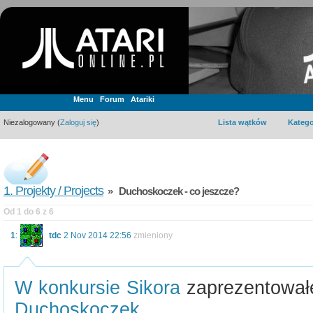
Menu
Forum
Atariki
Niezalogowany (
Zaloguj się
)
Lista wątków
Katego
1. Projekty / Projects
» Duchoskoczek - co jeszcze?
Od 1 do 6 z 6
1
:
tdc
2 Nov 2014 22:56
zmieniony
W konkursie Sikora
zaprezentował
Duchoskoczek
.