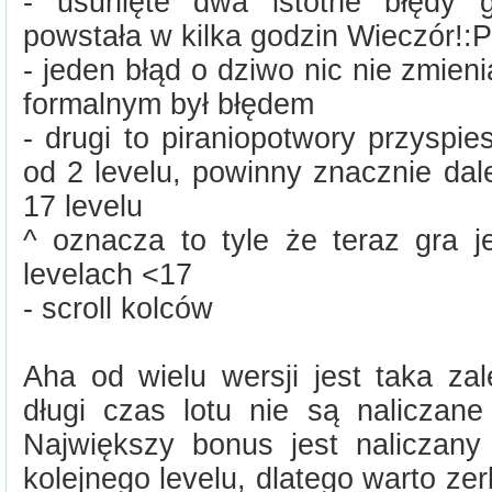
- usunięte dwa istotne błędy 
powstała w kilka godzin Wieczór!:P
- jeden błąd o dziwo nic nie zmieni
formalnym był błędem
- drugi to piraniopotwory przyspies
od 2 levelu, powinny znacznie dal
17 levelu
^ oznacza to tyle że teraz gra j
levelach <17
- scroll kolców
Aha od wielu wersji jest taka za
długi czas lotu nie są naliczane 
Największy bonus jest naliczany
kolejnego levelu, dlatego warto zer