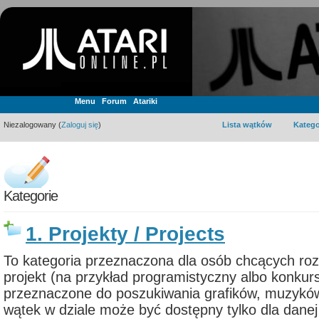
Menu
Forum
Atariki
Niezalogowany (
Zaloguj się
)
Lista wątków
Katego
Kategorie
1. Projekty / Projects
To kategoria przeznaczona dla osób chcących ro
projekt (na przykład programistyczny albo konkurs
przeznaczone do poszukiwania grafików, muzyków
wątek w dziale może być dostępny tylko dla danej 