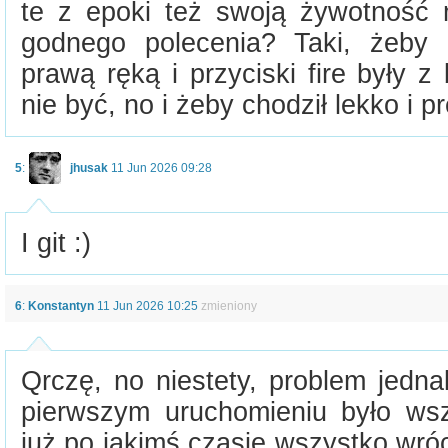
te z epoki też swoją żywotność
godnego polecenia? Taki, żeby
prawą ręką i przyciski fire były 
nie być, no i żeby chodził lekko i p
5
:
jhusak
11 Jun 2026 09:28
I git :)
6
:
Konstantyn
11 Jun 2026 10:25
zmieniony
Qrczę, no niestety, problem jedna
pierwszym uruchomieniu było ws
już po jakimś czasie wszystko wróci