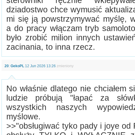
sterowniki ręcznie wklepywa
dziadostwo chce wymusić aktualiza
mi się ją powstrzymywać myślę, wi
a do pracy włączam tryb samoloto
było zrobić milion innych ustawi
zacinania, to inna rzecz.
20
:
GekoPL
12 Jun 2026 13:26
zmieniony
No właśnie dlatego nie chciałem s
ludzie próbują "łapać za słó
wszystkich naszych wypowied
myślowe.
>>"obsługiwać tyko pady i joye od