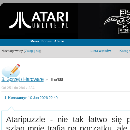
Menu
Forum
Atariki
Niezalogowany (
Zaloguj się
)
Lista wątków
Katego
8. Sprzęt / Hardware
» The400
Od 251 do 284 z 284
1
:
Konstantyn
10 Jun 2026 22:49
Ataripuzzle - nie tak łatwo się 
szlag mnie trafia na początku, ale