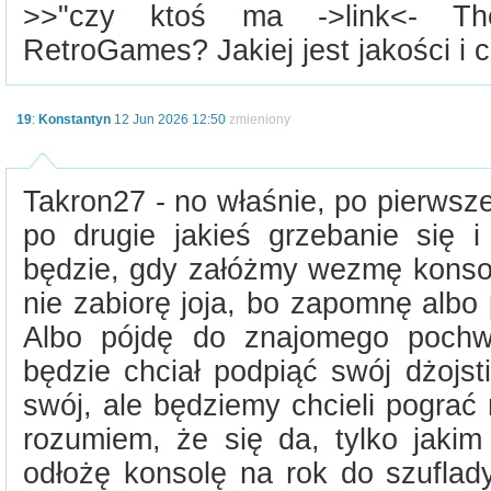
>>"czy ktoś ma ->link<- Th
RetroGames? Jakiej jest jakości i c
19
:
Konstantyn
12 Jun 2026 12:50
zmieniony
Takron27 - no właśnie, po pierwsze
po drugie jakieś grzebanie się i
będzie, gdy załóżmy wezmę konsol
nie zabiorę joja, bo zapomnę albo
Albo pójdę do znajomego pochwa
będzie chciał podpiąć swój dżojs
swój, ale będziemy chcieli pograć
rozumiem, że się da, tylko jaki
odłożę konsolę na rok do szuflad