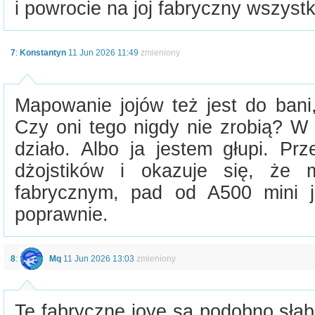
i powrocie na joj fabryczny wszystk
7
:
Konstantyn
11 Jun 2026 11:49
zmieniony
Mapowanie jojów też jest do bani,
Czy oni tego nigdy nie zrobią? W
działo. Albo ja jestem głupi. Pr
dżojstików i okazuje się, że 
fabrycznym, pad od A500 mini j
poprawnie.
8
:
Mq
11 Jun 2026 13:03
zmieniony
Te fabryczne joye są podobno słab