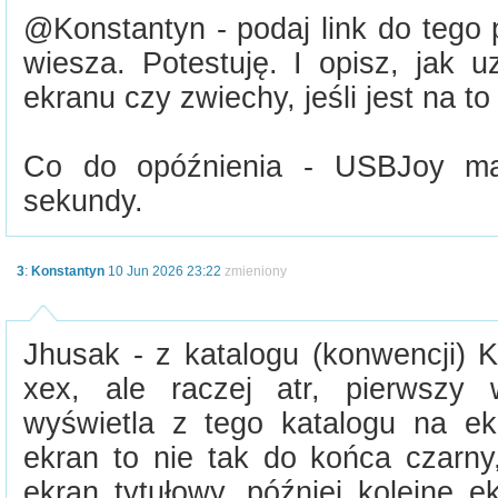
@Konstantyn - podaj link do tego 
wiesza. Potestuję. I opisz, jak 
ekranu czy zwiechy, jeśli jest na to
Co do opóźnienia - USBJoy ma
sekundy.
3
:
Konstantyn
10 Jun 2026 23:22
zmieniony
Jhusak - z katalogu (konwencji) K
xex, ale raczej atr, pierwszy 
wyświetla z tego katalogu na e
ekran to nie tak do końca czarny,
ekran tytułowy, później kolejne 