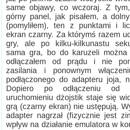
same objawy, co wczoraj. Z tym,
górny panel, jak pisałem, a dolny
(pomyliłem), ten z punktami i li
ekran czarny. Za którymś razem ud
gry, ale po kilku-kilkunastu se
sama gra, bo do karuzeli można
odłączałem od prądu i nie po
zasilania i ponownym włączeni
podłączonego do adapteru joja, n
Dopiero po odłączeniu od
uruchomieniu dżojstik staje się w
grą (czarny ekran) nie ustępują. Wy
adapter nagrzał (fizycznie jest z
wpływ na działanie emulatora w ko