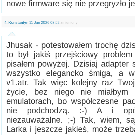
nowe firmware się nie przegryzło je
4
:
Konstantyn
11 Jun 2026 08:52
zmieniony
Jhusak - potestowałem trochę dzis
to był jakiś przejściowy proble
pisałem powyżej. Dzisiaj adapter 
wszystko elegancko śmiga, a w
v1.atr. Tak więc kolejny raz Twoj
życie, bez niego nie miałbym 
emulatorach, bo współczesne pad
nie podchodzą. :-) A i opóź
niezauważalne. ;-) Tak, wiem, s
Larka i jeszcze jakieś, może trze