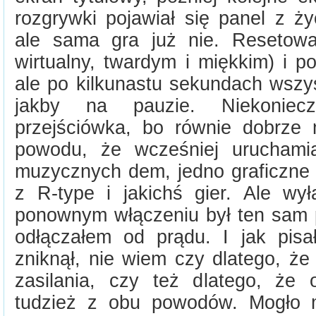
rozgrywki pojawiał się panel z ży
ale sama gra już nie. Resetowa
wirtualny, twardym i miękkim) i p
ale po kilkunastu sekundach wszy
jakby na pauzie. Niekoniec
przejściówka, bo równie dobrze 
powodu, że wcześniej uruchamia
muzycznych dem, jedno graficzne 
z R-type i jakichś gier. Ale wy
ponownym włączeniu był ten sam p
odłączałem od prądu. I jak pis
zniknął, nie wiem czy dlatego, że
zasilania, czy też dlatego, że 
tudzież z obu powodów. Mogło 