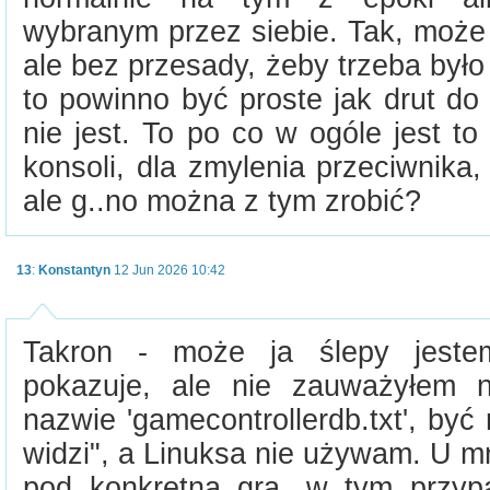
wybranym przez siebie. Tak, może
ale bez przesady, żeby trzeba było 
to powinno być proste jak drut do
nie jest. To po co w ogóle jest 
konsoli, dla zmylenia przeciwnika, 
ale g..no można z tym zrobić?
13
:
Konstantyn
12 Jun 2026 10:42
Takron - może ja ślepy jest
pokazuje, ale nie zauważyłem n
nazwie 'gamecontrollerdb.txt', by
widzi", a Linuksa nie używam. U m
pod konkretną grą, w tym przypa