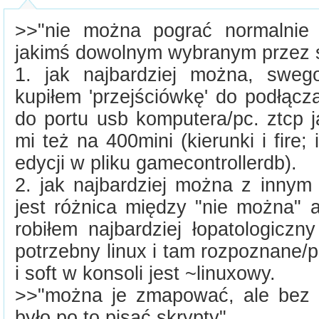
>>"nie można pograć normalnie
jakimś dowolnym wybranym przez s
1. jak najbardziej można, swe
kupiłem 'przejściówkę' do podłącz
do portu usb komputera/pc. ztcp j
mi też na 400mini (kierunki i fire
edycji w pliku gamecontrollerdb).
2. jak najbardziej można z innym
jest różnica między "nie można" a 
robiłem najbardziej łopatologiczny 
potrzebny linux i tam rozpoznane/p
i soft w konsoli jest ~linuxowy.
>>"można je zmapować, ale bez 
było po to pisać skrypty"