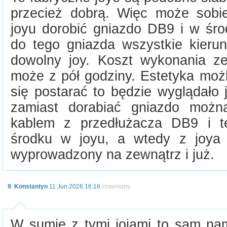
przecież dobrą. Więc może sobi
joyu dorobić gniazdo DB9 i w śro
do tego gniazda wszystkie kierun
dowolny joy. Koszt wykonania z
może z pół godziny. Estetyka możl
się postarać to będzie wyglądało 
zamiast dorabiać gniazdo możn
kablem z przedłużacza DB9 i t
środku w joyu, a wtedy z joya 
wyprowadzony na zewnątrz i już.
9
:
Konstantyn
11 Jun 2026 16:16
zmieniony
W sumie z tymi jojami to sam nam