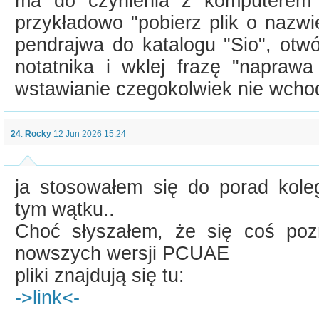
ma do czynienia z komputerem 
przykładowo "pobierz plik o nazwi
pendrajwa do katalogu "Sio", otw
notatnika i wklej frazę "naprawa 
wstawianie czegokolwiek nie wchod
24
:
Rocky
12 Jun 2026 15:24
ja stosowałem się do porad kole
tym wątku..
Choć słyszałem, że się coś poz
nowszych wersji PCUAE
pliki znajdują się tu:
->link<-