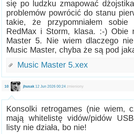
się po ludzku zmapować dżojstika
problemów powrócić do stanu pie
takie, że przypomniałem sobie
RedMax i Storm, klasa. :-) Obie
Master 5. Nie wiem dlaczego ni
Music Master, chyba że są pod jak
Music Master 5.xex
10
:
jhusak
12 Jun 2026 00:24
zmieniony
Konsolki retrogames (nie wiem, c
mają whitelistę vidów/pidów US
listy nie działa, bo nie!