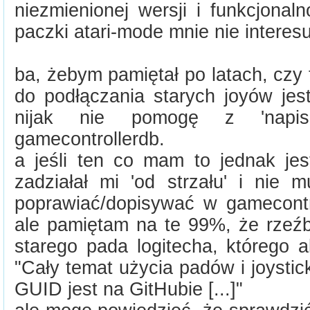
niezmienionej wersji i funkcjonal
paczki atari-mode mnie nie interesu
ba, żebym pamiętał po latach, czy 
do podłączania starych joyów jest 
nijak nie pomogę z 'napis
gamecontrollerdb.
a jeśli ten co mam to jednak je
zadziałał mi 'od strzału' i nie 
poprawiać/dopisywać w gamecontro
ale pamiętam na te 99%, że rzeźb
starego pada logitecha, którego a
"Cały temat użycia padów i joysti
GUID jest na GitHubie [...]"