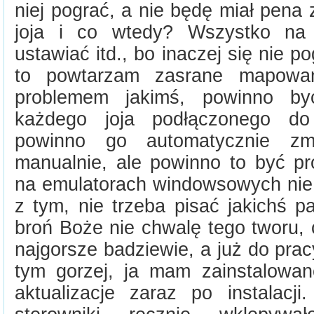
niej pograć, a nie będę miał pena
joja i co wtedy? Wszystko na
ustawiać itd., bo inaczej się nie p
to powtarzam zasrane mapowa
problemem jakimś, powinno by
każdego joja podłączonego d
powinno go automatycznie zm
manualnie, ale powinno to być pr
na emulatorach windowsowych ni
z tym, nie trzeba pisać jakichś p
broń Boże nie chwalę tego tworu,
najgorsze badziewie, a już do pra
tym gorzej, ja mam zainstalowan
aktualizacje zaraz po instalacji