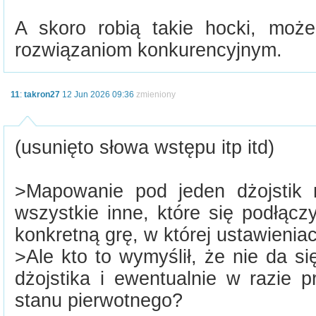
A skoro robią takie hocki, moż
rozwiązaniom konkurencyjnym.
11
:
takron27
12 Jun 2026 09:36
zmieniony
(usunięto słowa wstępu itp itd)
>Mapowanie pod jeden dżojstik
wszystkie inne, które się podłąc
konkretną grę, w której ustawieniac
>Ale kto to wymyślił, że nie da 
dżojstika i ewentualnie w razie 
stanu pierwotnego?