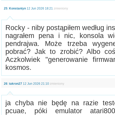
25
:
Konstantyn
12 Jun 2026 18:21
zmieniony
Rocky - niby postąpiłem według inst
nagrałem pena i nic, konsola w
pendrajwa. Może trzeba wygene
pobrać? Jak to zrobić? Albo coś
Aczkolwiek "generowanie firmwa
kosmos.
26
:
takron27
12 Jun 2026 21:10
zmieniony
ja chyba nie będę na razie tes
pcuae, póki emulator atari8