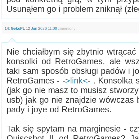
Usunąłem go i problem zniknął (zł
14
:
GekoPL
12 Jun 2026 11:00
zmieniony
Nie chciałbym się zbytnio wtrąca
konsolki od RetroGames, ale wszę
taki sam sposób obsługi padów i j
RetroGames -
->link<-
. Konsolka s
(jak go nie masz to musisz stworz
usb) jak go nie znajdzie wówczas 
pady i joye od RetroGames.
Tak się spytam na marginesie - c
Quiscshot II od RetroGames? Jaki