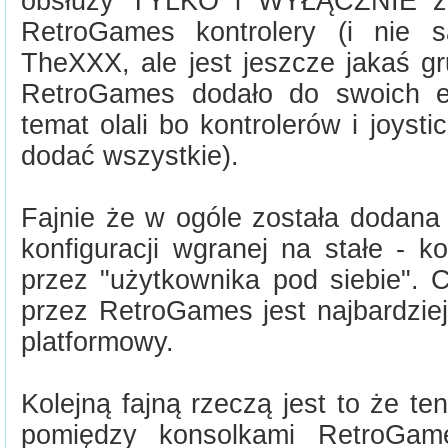
obsłuży TYLKO i WYŁĄCZNIE z
RetroGames kontrolery (i nie s
TheXXX, ale jest jeszcze jakaś g
RetroGames dodało do swoich e
temat olali bo kontrolerów i joysti
dodać wszystkie).
Fajnie że w ogóle została dodana
konfiguracji wgranej na stałe - k
przez "użytkownika pod siebie".
przez RetroGames jest najbardziej
platformowy.
Kolejną fajną rzeczą jest to że te
pomiędzy konsolkami RetroGame