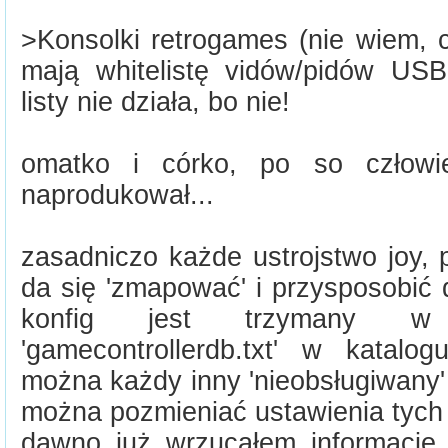
>Konsolki retrogames (nie wiem, c
mają whitelistę vidów/pidów US
listy nie działa, bo nie!
omatko i córko, po so człow
naprodukował...
zasadniczo każde ustrojstwo joy,
da się 'zmapować' i przysposobić 
konfig jest trzymany w 
'gamecontrollerdb.txt' w katal
można każdy inny 'nieobsługiwany'
można pozmieniać ustawienia tych z '
dawno już wrzucałem informacje