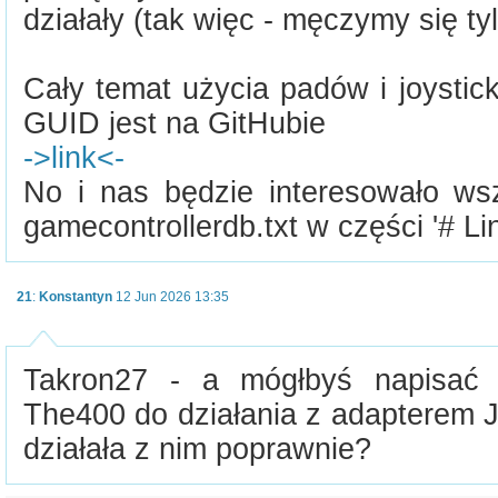
działały (tak więc - męczymy się tyl
Cały temat użycia padów i joysti
GUID jest na GitHubie
->link<-
No i nas będzie interesowało wsz
gamecontrollerdb.txt w części '# Lin
21
:
Konstantyn
12 Jun 2026 13:35
Takron27 - a mógłbyś napisać p
The400 do działania z adapterem 
działała z nim poprawnie?