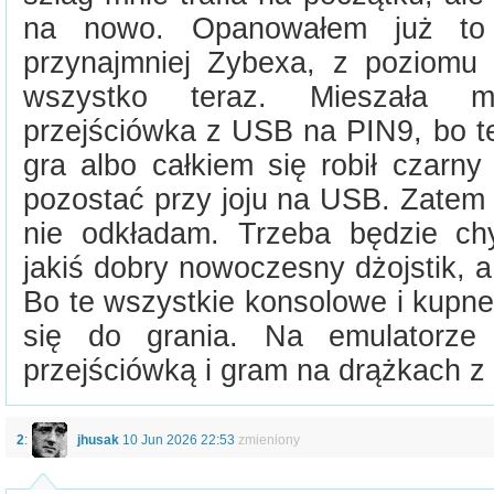
na nowo. Opanowałem już to 
przynajmniej Zybexa, z poziomu k
wszystko teraz. Mieszała m
przejściówka z USB na PIN9, bo te
gra albo całkiem się robił czarn
pozostać przy joju na USB. Zatem 
nie odkładam. Trzeba będzie ch
jakiś dobry nowoczesny dżojstik, a 
Bo te wszystkie konsolowe i kupn
się do grania. Na emulatorz
przejściówką i gram na drążkach z 
2
:
jhusak
10 Jun 2026 22:53
zmieniony