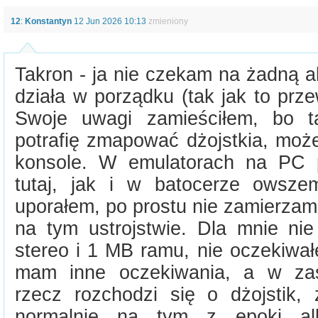
12
:
Konstantyn
12 Jun 2026 10:13
zmieniony
Takron - ja nie czekam na żadną ak
działa w porządku (tak jak to prze
Swoje uwagi zamieściłem, bo t
potrafię zmapować dżojstkia, może
konsole. W emulatorach na PC 
tutaj, jak i w batocerze owsze
uporałem, po prostu nie zamierza
na tym ustrojstwie. Dla mnie nie
stereo i 1 MB ramu, nie oczekiwał
mam inne oczekiwania, a w zas
rzecz rozchodzi się o dżojstik
normalnie na tym z epoki al