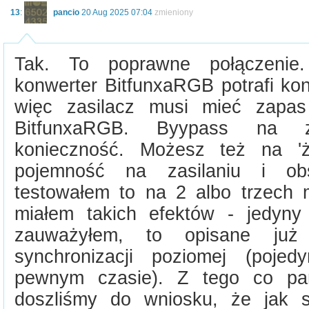
13
:
pancio
20 Aug 2025 07:04
zmieniony
Tak. To poprawne połączenie.
konwerter BitfunxaRGB potrafi k
więc zasilacz musi mieć zapas
BitfunxaRGB. Byypass na za
konieczność. Możesz też na 'ż
pojemność na zasilaniu i ob
testowałem to na 2 albo trzech m
miałem takich efektów - jedyny
zauważyłem, to opisane już 
synchronizacji poziomej (pojed
pewnym czasie). Z tego co p
doszliśmy do wniosku, że jak 