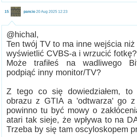
15
:
pancio
20 Aug 2025 12:23
@hichal,
Ten twój TV to ma inne wejścia n
wyświetlić CVBS-a i wrzucić fotkę?
Może trafiłeś na wadliwego Bi
podpiąć inny monitor/TV?
Z tego co się dowiedziałem, to
obrazu z GTIA a 'odtwarza' go z l
powinno tu być mowy o zakłócenia
atari tak sieje, że wpływa to na 
Trzeba by się tam oscyloskopem pr