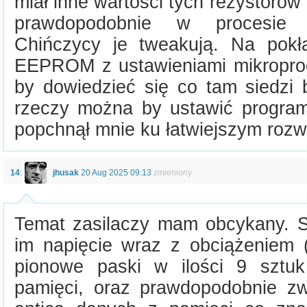
miał inne wartości tych rezystorów
prawdopodobnie w procesie u
Chińczycy je tweakują. Na pokł
EEPROM z ustawieniami mikropro
by dowiedzieć się co tam siedzi
rzeczy można by ustawić program
popchnął mnie ku łatwiejszym roz
14
:
jhusak
20 Aug 2025 09:13
zmieniony
Temat zasilaczy mam obcykany. S
im napięcie wraz z obciążeniem
pionowe paski w ilości 9 sztuk
pamięci, oraz prawdopodobnie z