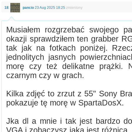
18
:
pancio
23 Aug 2025 18:25
zmieniony
Musiałem rozgrzebać swojego pa
okazji sprawdziłem ten grabber 
tak jak na fotkach poniżej. Rzec
jednolitych jasnych powierzchnia
morę czy też delikatne prążki. 
czarnym czy w grach.
Kilka zdjęć to zrzut z 55" Sony Brav
pokazuje tę morę w SpartaDosX.
Jka dl a mnie i tak jest bardzo d
VGA i zobaczysz jaka jest różnica.