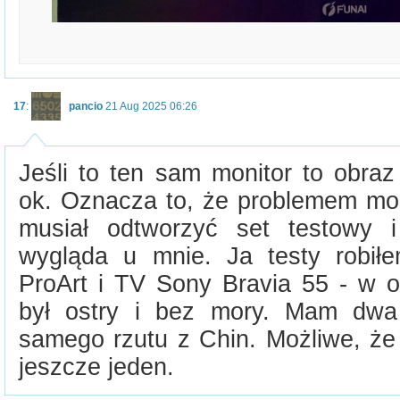
17
:
pancio
21 Aug 2025 06:26
Jeśli to ten sam monitor to obra
ok. Oznacza to, że problemem moż
musiał odtworzyć set testowy 
wygląda u mnie. Ja testy robił
ProArt i TV Sony Bravia 55 - w 
był ostry i bez mory. Mam dwa
samego rzutu z Chin. Możliwe, że
jeszcze jeden.