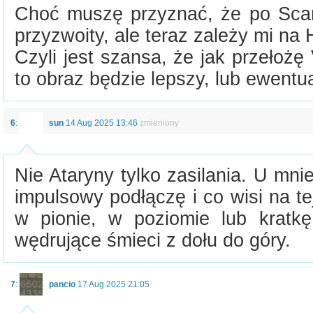
Choć muszę przyznać, że po Scarc
przyzwoity, ale teraz zależy mi na
Czyli jest szansa, że jak przełoż
to obraz będzie lepszy, lub ewentu
6
:
sun
14 Aug 2025 13:46
zmieniony
Nie Ataryny tylko zasilania. U mnie
impulsowy podłączę i co wisi na te
w pionie, w poziomie lub kratk
wędrujące śmieci z dołu do góry.
7
:
pancio
17 Aug 2025 21:05