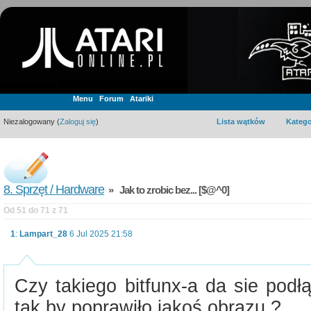
Menu
Forum
Atariki
Niezalogowany (
Zaloguj się
)
Lista wątków
Katego
8. Sprzęt / Hardware
» Jak to zrobic bez... [$@^0]
Od 51 do 71 z 71
1
:
Lampart_28
6 Jul 2025 21:58
Czy takiego bitfunx-a da sie podł
tak by poprawiło jakoś obrazu ?