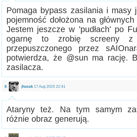
Pomaga bypass zasilania i masy 
pojemność dołożona na głównych u
Jestem jeszcze w 'pudłach' po Fuj
ogarnę to zrobię screeny z
przepuszczonego przez sAIOnar
potwierdza, że @sun ma rację. 
zasilacza.
8
:
jhusak
17 Aug 2025 22:41
Ataryny też. Na tym samym zas
różnie obraz generują.