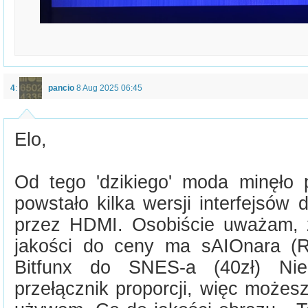
4
:
pancio
8 Aug 2025 06:45
Elo,
Od tego 'dzikiego' moda minęło p
powstało kilka wersji interfejsów
przez HDMI. Osobiście uważam, 
jakości do ceny ma sAIOnara (
Bitfunx do SNES-a (40zł) Niek
przełącznik proporcji, więc możes