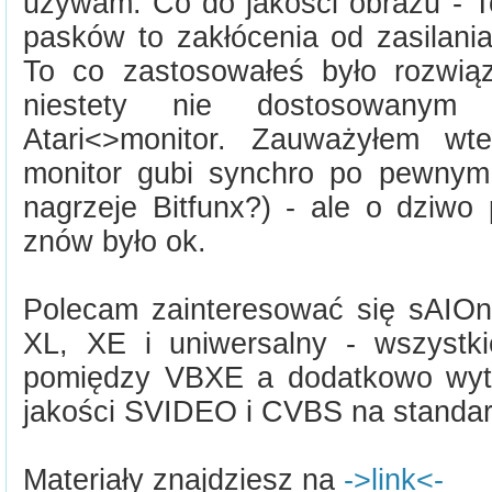
używam. Co do jakości obrazu - T
pasków to zakłócenia od zasilania
To co zastosowałeś było rozwią
niestety nie dostosowany
Atari<>monitor. Zauważyłem wt
monitor gubi synchro po pewnym
nagrzeje Bitfunx?) - ale o dziwo
znów było ok.
Polecam zainteresować się sAIO
XL, XE i uniwersalny - wszystk
pomiędzy VBXE a dodatkowo wytw
jakości SVIDEO i CVBS na standa
Materiały znajdziesz na
->link<-