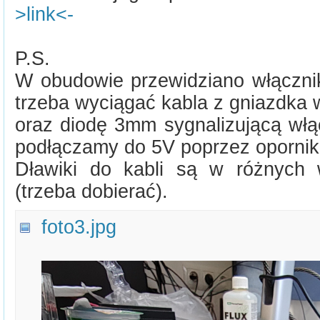
>link<-
P.S.
W obudowie przewidziano włącznik
trzeba wyciągać kabla z gniazdka w
oraz diodę 3mm sygnalizującą włąc
podłączamy do 5V poprzez oporni
Dławiki do kabli są w różnych 
(trzeba dobierać).
foto3.jpg