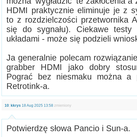
można 'wygładzić' te zakłócenia a
HDMI praktycznie eliminuje je z 
to z rozdzielczości przetwornika 
się do sygnału). Ciekawe testy
układami - może się podzieli wnios
Ja generalnie polecam rozwiązani
grabber HDMI jako dobry stosu
Pograć bez niesmaku można a 
Retrotink-a.
10
:
kkrys
18 Aug 2025 13:58
zmieniony
Potwierdzę słowa Pancio i Sun-a.