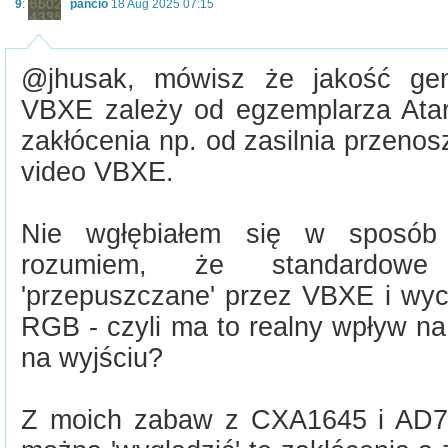
9
:
pancio
18 Aug 2025 07:15
@jhusak, mówisz że jakość ge
VBXE zależy od egzemplarza Atar
zakłócenia np. od zasilnia przenos
video VBXE.
Nie wgłębiałem się w sposób
rozumiem, że standardow
'przepuszczane' przez VBXE i w
RGB - czyli ma to realny wpływ n
na wyjściu?
Z moich zabaw z CXA1645 i AD7