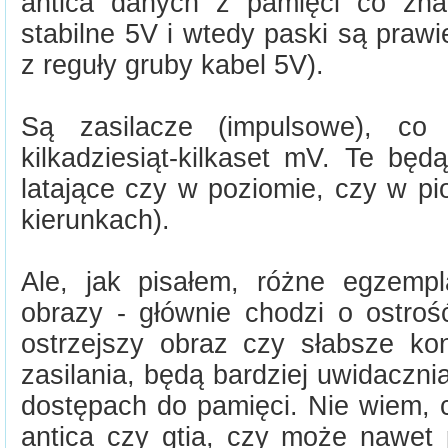
antica danych z pamięci co zna
stabilne 5V i wtedy paski są praw
z reguły gruby kabel 5V).
Są zasilacze (impulsowe), co 
kilkadziesiąt-kilkaset mV. Te bę
latające czy w poziomie, czy w pi
kierunkach).
Ale, jak pisałem, różne egzempl
obrazy - głównie chodzi o ostroś
ostrzejszy obraz czy słabsze ko
zasilania, będą bardziej uwidacznia
dostępach do pamięci. Nie wiem, 
antica czy gtia, czy może nawet