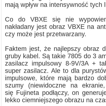
mają wpływ na intensywność tych li
Co do VBXE się nie wypowiem
nakładany jest obraz VBXE na anti
czy może jest przetwarzany.
Faktem jest, że najlepszy obraz da
gruby kabel. Są takie 7805 do 3 a
zasilacz impulsowy 8-9V/3A + tak
super zasilacz. Ale to dla purystów
impulsowe, które mają bardzo dobr
szumy (niewidoczne na ekranie,
się Fujineta podłączy, on generuj
lekko ciemniejszego obrazu na czas