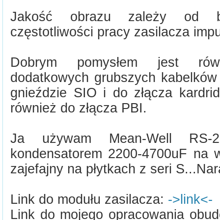
Jakość obrazu zależy od b
częstotliwości pracy zasilacza imp
Dobrym pomysłem jest równn
dodatkowych grubszych kabelków 
gnieździe SIO i do złącza kardr
również do złącza PBI.
Ja używam Mean-Well RS-2
kondensatorem 2200-4700uF na wy
zajefajny na płytkach z seri S...Nar
Link do modułu zasilacza:
->link<-
Link do mojego opracowania obu