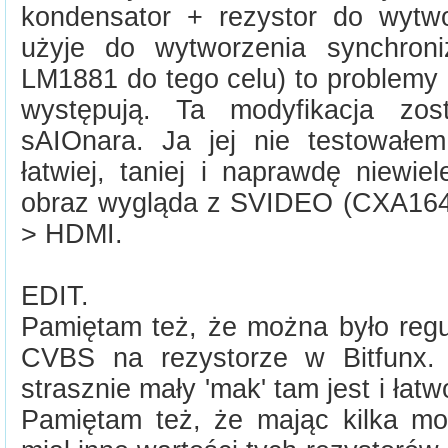
kondensator + rezystor do wytw
użyje do wytworzenia synchroniz
LM1881 do tego celu) to problemy
występują. Ta modyfikacja zo
sAIOnara. Ja jej nie testowałem
łatwiej, taniej i naprawdę niewiel
obraz wygląda z SVIDEO (CXA164
> HDMI.
EDIT.
Pamiętam też, że można było reg
CVBS na rezystorze w Bitfunx. 
strasznie mały 'mak' tam jest i łat
Pamiętam też, że mając kilka mo