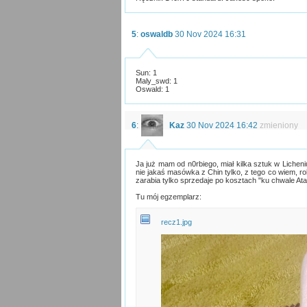
5
:
oswaldb
30 Nov 2024 16:31
Sun: 1
Maly_swd: 1
Oswald: 1
6
:
Kaz
30 Nov 2024 16:42
zmieniony
Ja już mam od n0rbiego, miał kilka sztuk w Licheni
nie jakaś masówka z Chin tylko, z tego co wiem, ro
zarabia tylko sprzedaje po kosztach "ku chwale Atar
Tu mój egzemplarz:
recz1.jpg