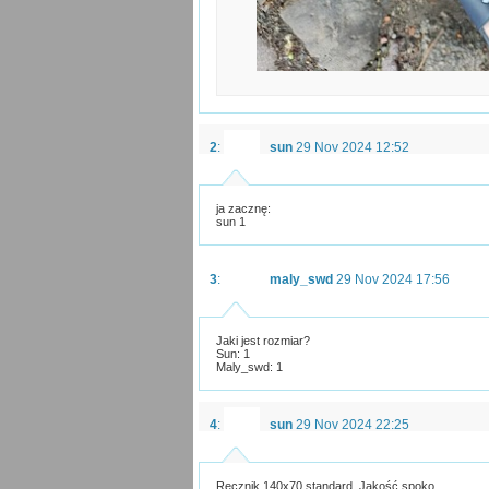
2
:
sun
29 Nov 2024 12:52
ja zacznę:
sun 1
3
:
maly_swd
29 Nov 2024 17:56
Jaki jest rozmiar?
Sun: 1
Maly_swd: 1
4
:
sun
29 Nov 2024 22:25
Ręcznik 140x70 standard. Jakość spoko.