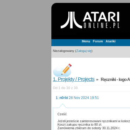
Menu
Forum
Atariki
Niezalogowany (
Zaloguj się
)
1. Projekty / Projects
» Ręczniki - logo A
Od 1 do 30 z 30
1
:
n0rbi
28 Nov 2024 19:51
Cześć
Jeżeli jesteście zainteresowani ręcznikami w kolo
Koszt zakupu ręcznika to 80 zł.
Zamówienia zbieram do soboty 30.11.2024 r.