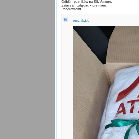
Odbiór ręczników na SillyVenture.
Załączam zdjęcie, które mam.
Pozdrawiam!
recznik.jpg