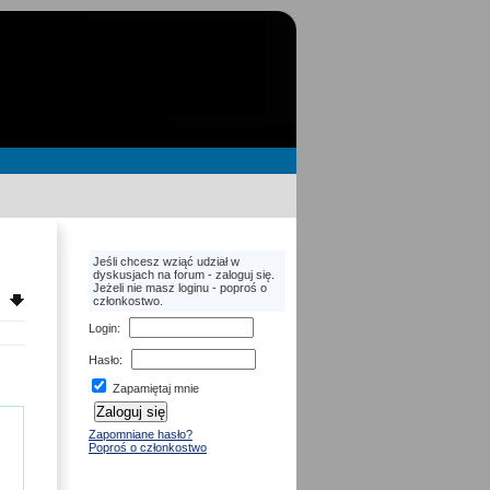
Jeśli chcesz wziąć udział w
dyskusjach na forum - zaloguj się.
Jeżeli nie masz loginu - poproś o
członkostwo.
Login
:
Hasło
:
Zapamiętaj mnie
Zapomniane hasło?
Poproś o członkostwo