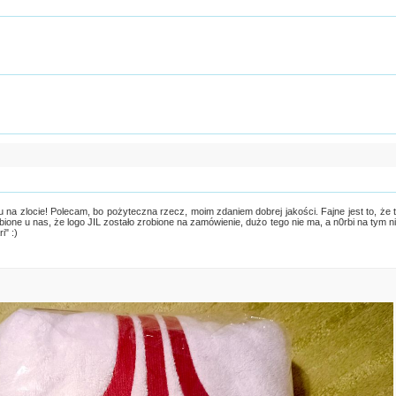
u na zlocie! Polecam, bo pożyteczna rzecz, moim zdaniem dobrej jakości. Fajne jest to, że 
bione u nas, że logo JIL zostało zrobione na zamówienie, dużo tego nie ma, a n0rbi na tym n
i" :)