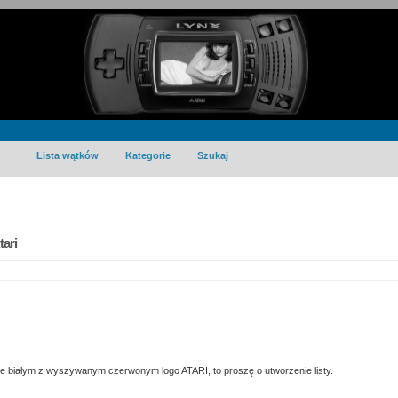
Lista wątków
Kategorie
Szukaj
tari
rze białym z wyszywanym czerwonym logo ATARI, to proszę o utworzenie listy.