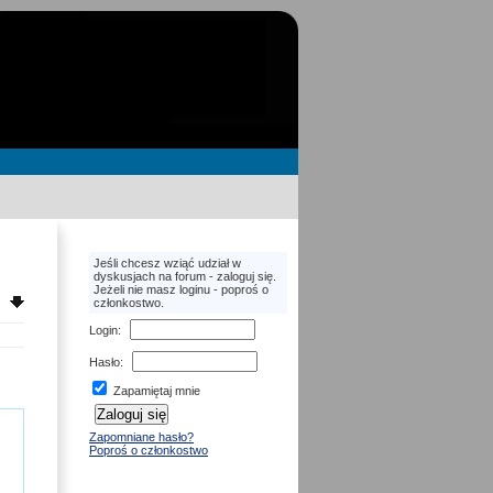
Jeśli chcesz wziąć udział w
dyskusjach na forum - zaloguj się.
Jeżeli nie masz loginu - poproś o
członkostwo.
Login
:
Hasło
:
Zapamiętaj mnie
Zapomniane hasło?
Poproś o członkostwo