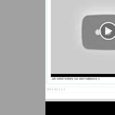
..jak widać kolejny raz atari najlepsze ;)
Od 1 do 1 z 1