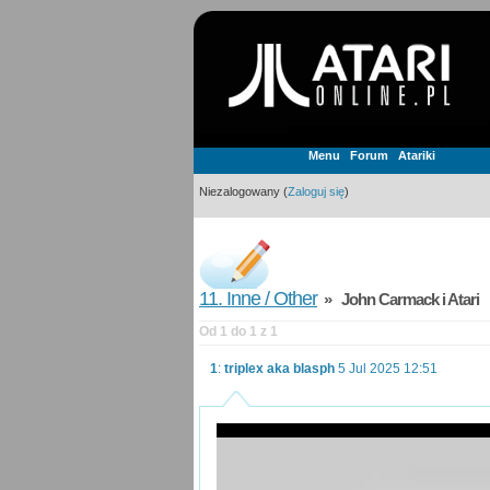
Menu
Forum
Atariki
Niezalogowany (
Zaloguj się
)
11. Inne / Other
» John Carmack i Atari
Od 1 do 1 z 1
1
:
triplex aka blasph
5 Jul 2025 12:51