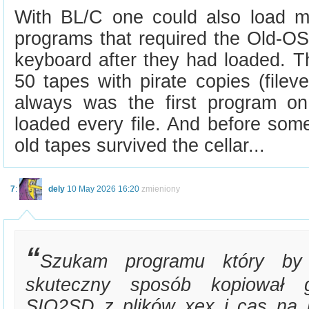
With BL/C one could also load ma
programs that required the Old-OS
keyboard after they had loaded. T
50 tapes with pirate copies (file
always was the first program o
loaded every file. And before so
old tapes survived the cellar...
7
:
dely
10 May 2026 16:20
zmieniony
Szukam programu który by
skuteczny sposób kopiował 
SIO2SD z plików xex i cas na 