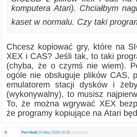
komputera Atari). Chciałbym nagr
kaset w normalu. Czy taki program
Chcesz kopiować gry, które na 
XEX i CAS? Jeśli tak, to taki progr
(chyba, że o czymś nie wiem). 
ogóle nie obsługuje plików CAS, 
emulatorem stacji dysków i żeb
(wykonywalny), to musisz najpier
To, że można wgrywać XEX bezpo
że programy kopiujące na Atari będ
8
:
Peri Noid
10 May 2026 16:32
zmieniony