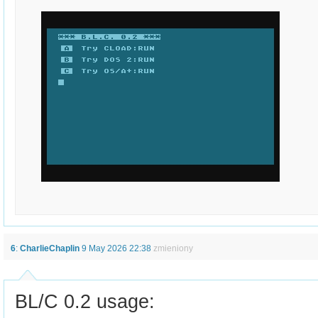
6
:
CharlieChaplin
9 May 2026 22:38
zmieniony
BL/C 0.2 usage: