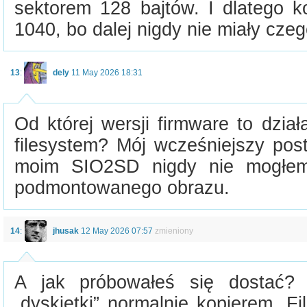
sektorem 128 bajtów. I dlatego k
1040, bo dalej nigdy nie miały czeg
13
:
dely
11 May 2026 18:31
Od której wersji firmware to dzia
filesystem? Mój wcześniejszy pos
moim SIO2SD nigdy nie mogłem
podmontowanego obrazu.
14
:
jhusak
12 May 2026 07:57
zmieniony
A jak próbowałeś się dostać? 
„dyskietki” normalnie kopierem. Fil