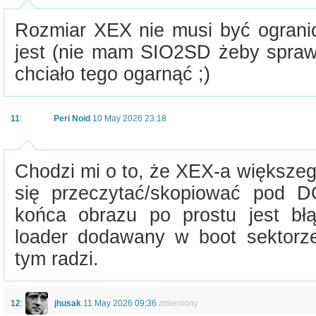
Rozmiar XEX nie musi być ogranicz
jest (nie mam SIO2SD żeby sprawd
chciało tego ogarnąć ;)
11
:
Peri Noid
10 May 2026 23:18
Chodzi mi o to, że XEX-a większeg
się przeczytać/skopiować pod 
końca obrazu po prostu jest bł
loader dodawany w boot sektorze
tym radzi.
12
:
jhusak
11 May 2026 09:36
zmieniony