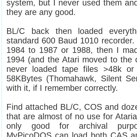
system, but I never used them an
they are any good.
BL/C back then loaded everyt
standard 600 Baud 1010 recorder.
1984 to 1987 or 1988, then I mad
1994 (and the Atari moved to the ce
never loaded tape files >48k or
58KBytes (Thomahawk, Silent Serv
with it, if I remember correctly.
Find attached BL/C, COS and dozen
that are almost of no use for Atari
only good for archival pur
MyPicoDOS can load both CAS an