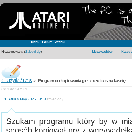
Menu
Forum
Atariki
Niezalogowany (
Zaloguj się
)
Lista wątków
Katego
6. Użytki / Utils
» Program do kopiowania gier z xex i cas na kasetę
Od 1 do 14 z 14
1
:
Atus
9 May 2026 18:18
zmieniony
Szukam programu który by w mia
sposób kopiował gry z wgrywadełk