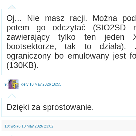
Oj... Nie masz racji. Można po
potem go odczytać (SIO2SD r
zawierający tylko ten jeden
bootsektorze, tak to działa). 
ograniczony bo emulowany jest fo
(130KB).
9
:
dely
10 May 2026 16:55
Dzięki za sprostowanie.
10
:
woj76
10 May 2026 23:02