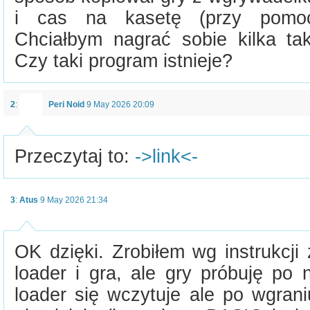
i cas na kasetę (przy pomoc
Chciałbym nagrać sobie kilka ta
Czy taki program istnieje?
2
:
Peri Noid
9 May 2026 20:09
Przeczytaj to:
->link<-
3
:
Atus
9 May 2026 21:34
OK dzięki. Zrobiłem wg instrukcji z
loader i gra, ale gry próbuję po 
loader się wczytuje ale po wgrani