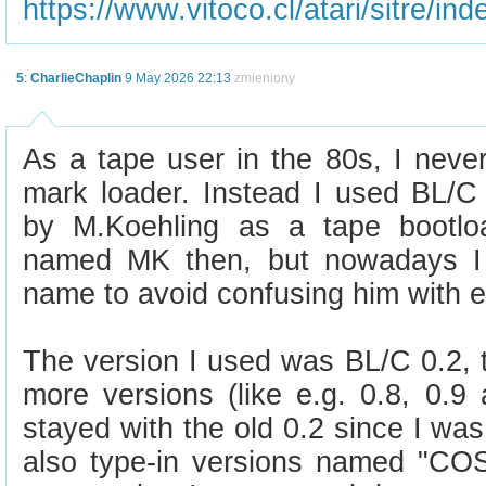
https://www.vitoco.cl/atari/sitre/ind
5
:
CharlieChaplin
9 May 2026 22:13
zmieniony
As a tape user in the 80s, I neve
mark loader. Instead I used BL/C 
by M.Koehling as a tape bootlo
named MK then, but nowadays I h
name to avoid confusing him with 
The version I used was BL/C 0.2, 
more versions (like e.g. 0.8, 0.9
stayed with the old 0.2 since I was
also type-in versions named "COS