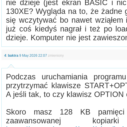
nie dzieje (jest ekran BASIC i ni
130XE? Wygląda na to, że żadne g
się wczytywać bo nawet wziąłem i
już coś kiedyś nagrał i też po load
dzieje. Komputer nie jest zawieszony
4
:
baktra
9 May 2026 22:07
zmieniony
Podczas uruchamiania programu
przytrzymać klawisze START+OPT
A jeśli tak, to czy klawisz OPTION
Skoro masz 128 KB pamięci 
zaawansowanej kopi