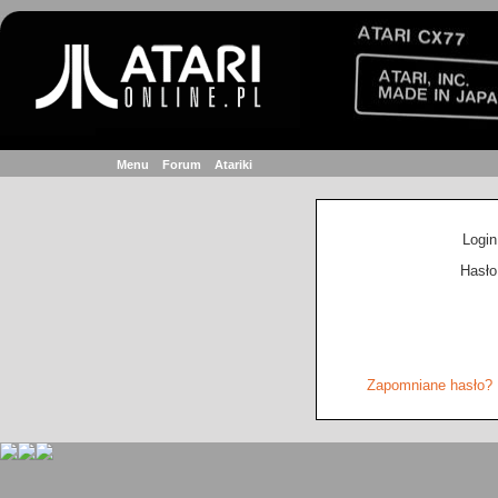
Menu
Forum
Atariki
Login
Hasło
Zapomniane hasło?