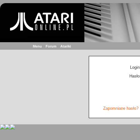
Menu
Forum
Atariki
Login
Hasło
Zapomniane hasło?