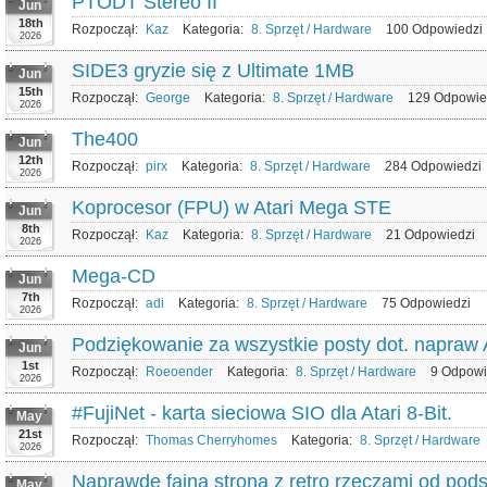
PTODT Stereo II
Jun
18th
Rozpoczął:
Kaz
Kategoria:
8. Sprzęt / Hardware
100 Odpowiedzi
2026
SIDE3 gryzie się z Ultimate 1MB
Jun
15th
Rozpoczął:
George
Kategoria:
8. Sprzęt / Hardware
129 Odpowie
2026
The400
Jun
12th
Rozpoczął:
pirx
Kategoria:
8. Sprzęt / Hardware
284 Odpowiedzi
2026
Koprocesor (FPU) w Atari Mega STE
Jun
8th
Rozpoczął:
Kaz
Kategoria:
8. Sprzęt / Hardware
21 Odpowiedzi
2026
Mega-CD
Jun
7th
Rozpoczął:
adi
Kategoria:
8. Sprzęt / Hardware
75 Odpowiedzi
2026
Podziękowanie za wszystkie posty dot. napraw A
Jun
1st
Rozpoczął:
Roeoender
Kategoria:
8. Sprzęt / Hardware
9 Odpowi
2026
#FujiNet - karta sieciowa SIO dla Atari 8-Bit.
May
21st
Rozpoczął:
Thomas Cherryhomes
Kategoria:
8. Sprzęt / Hardware
2026
Naprawdę fajna strona z retro rzeczami od pod
May