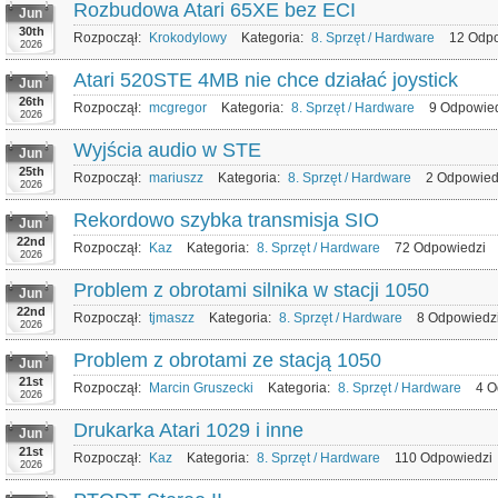
Rozbudowa Atari 65XE bez ECI
Jun
30th
Rozpoczął:
Krokodylowy
Kategoria:
8. Sprzęt / Hardware
12 Odp
2026
Atari 520STE 4MB nie chce działać joystick
Jun
26th
Rozpoczął:
mcgregor
Kategoria:
8. Sprzęt / Hardware
9 Odpowie
2026
Wyjścia audio w STE
Jun
25th
Rozpoczął:
mariuszz
Kategoria:
8. Sprzęt / Hardware
2 Odpowied
2026
Rekordowo szybka transmisja SIO
Jun
22nd
Rozpoczął:
Kaz
Kategoria:
8. Sprzęt / Hardware
72 Odpowiedzi
2026
Problem z obrotami silnika w stacji 1050
Jun
22nd
Rozpoczął:
tjmaszz
Kategoria:
8. Sprzęt / Hardware
8 Odpowiedz
2026
Problem z obrotami ze stacją 1050
Jun
21st
Rozpoczął:
Marcin Gruszecki
Kategoria:
8. Sprzęt / Hardware
4 O
2026
Drukarka Atari 1029 i inne
Jun
21st
Rozpoczął:
Kaz
Kategoria:
8. Sprzęt / Hardware
110 Odpowiedzi
2026