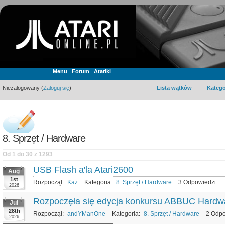
Menu
Forum
Atariki
Niezalogowany (
Zaloguj się
)
Lista wątków
Katego
8. Sprzęt / Hardware
Od 1 do 30 z 1293
USB Flash a'la Atari2600
Aug
1st
Rozpoczął:
Kaz
Kategoria:
8. Sprzęt / Hardware
3 Odpowiedzi
2026
Rozpoczęła się edycja konkursu ABBUC Hardwa
Jul
28th
Rozpoczął:
andYManOne
Kategoria:
8. Sprzęt / Hardware
2 Odp
2026