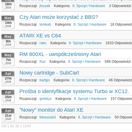
18th
Rozpoczął:
jhusak
Kategoria:
8. Sprzęt / Hardware
3 Odpowiedzi
2026
Czy Atari może korzystać z BBS?
May
14th
Rozpoczął:
tomkab
Kategoria:
8. Sprzęt / Hardware
18 Odpowied
2026
ATARI XE vs C64
May
8th
Rozpoczął:
rako
Kategoria:
8. Sprzęt / Hardware
1633 Odpowied
2026
RM 800XL - uwspółcześniony Atari
May
7th
Rozpoczął:
Kaz
Kategoria:
8. Sprzęt / Hardware
586 Odpowiedzi
2026
Nowy cartridge - SubCart
Apr
27th
Rozpoczął:
bartgo
Kategoria:
8. Sprzęt / Hardware
46 Odpowiedz
2026
Prośba o identyfikacje systemu Turbo w XC12.
Apr
25th
Rozpoczął:
greblus
Kategoria:
8. Sprzęt / Hardware
157 Odpowie
2026
"Nowy" monitor do Atari XE
Apr
21st
Rozpoczął:
fokaszalot
Kategoria:
8. Sprzęt / Hardware
50 Odpowi
2026
Od 1 do 30 z 1293