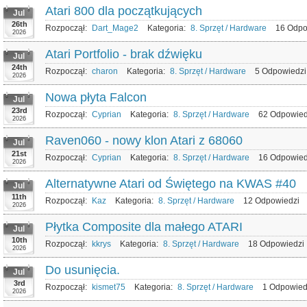
Atari 800 dla początkujących
Jul
26th
Rozpoczął:
Dart_Mage2
Kategoria:
8. Sprzęt / Hardware
16 Odpo
2026
Atari Portfolio - brak dźwięku
Jul
24th
Rozpoczął:
charon
Kategoria:
8. Sprzęt / Hardware
5 Odpowiedz
2026
Nowa płyta Falcon
Jul
23rd
Rozpoczął:
Cyprian
Kategoria:
8. Sprzęt / Hardware
62 Odpowie
2026
Raven060 - nowy klon Atari z 68060
Jul
21st
Rozpoczął:
Cyprian
Kategoria:
8. Sprzęt / Hardware
16 Odpowie
2026
Alternatywne Atari od Świętego na KWAS #40
Jul
11th
Rozpoczął:
Kaz
Kategoria:
8. Sprzęt / Hardware
12 Odpowiedzi
2026
Płytka Composite dla małego ATARI
Jul
10th
Rozpoczął:
kkrys
Kategoria:
8. Sprzęt / Hardware
18 Odpowiedzi
2026
Do usunięcia.
Jul
3rd
Rozpoczął:
kismet75
Kategoria:
8. Sprzęt / Hardware
1 Odpowied
2026