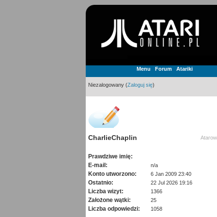
Menu
Forum
Atariki
Niezalogowany (
Zaloguj się
)
CharlieChaplin
Atarow
Prawdziwe imię:
E-mail:
n/a
Konto utworzono:
6 Jan 2009 23:40
Ostatnio:
22 Jul 2026 19:16
Liczba wizyt:
1366
Założone wątki:
25
Liczba odpowiedzi:
1058