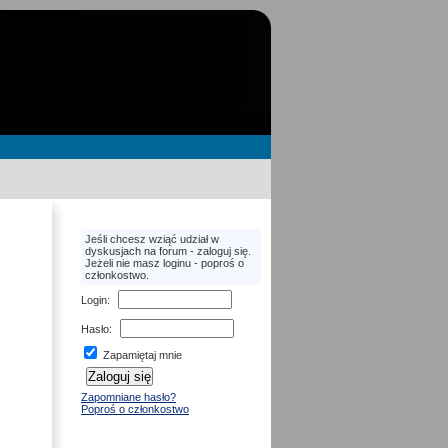
Jeśli chcesz wziąć udział w
dyskusjach na forum - zaloguj się.
Jeżeli nie masz loginu - poproś o
członkostwo.
Login
:
Hasło
:
Zapamiętaj mnie
Zapomniane hasło?
Poproś o członkostwo