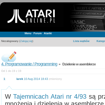
Menu
Forum
Atariki
Niezalogowany (
Zaloguj się
)
Lista wątków
Katego
4. Programowanie / Programming
» Dzielenie w asemblerze
Od 1 do 19 z 19
1
:
larek
10 Aug 2014 18:43
zmieniony
W
Tajemnicach Atari nr 4/93
są pr
mnożenia i dzielenia w asemblerze