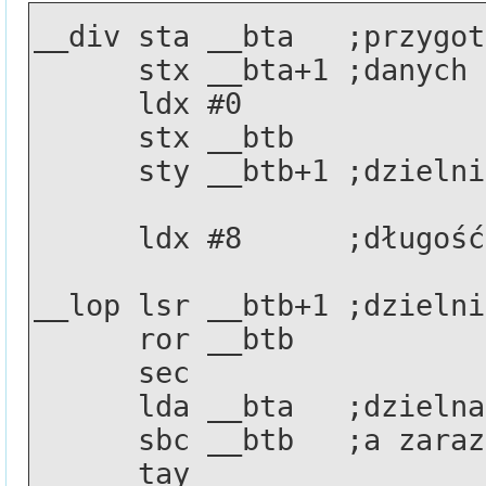
__div sta __bta   ;przygot
      stx __bta+1 ;danych
      ldx #0
      stx __btb
      sty __btb+1 ;dziel
      ldx #8      ;długo
__lop lsr __btb+1 ;dzielni
      ror __btb
      sec
      lda __bta   ;dziel
      sbc __btb   ;a za
      tay