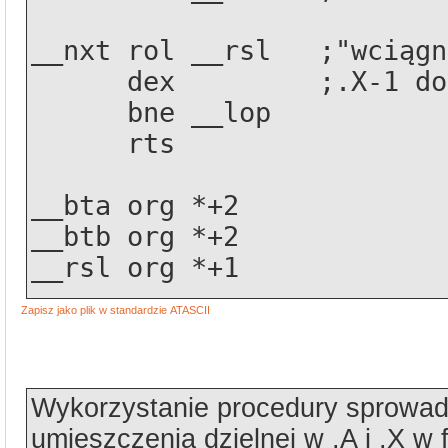
__nxt rol __rsl   ;"wciągn
      dex         ;.X-1 
      bne __lop
      rts
__bta org *+2 
__btb org *+2
__rsl org *+1
Wykorzystanie procedury sprowad
umieszczenia dzielnej w .A i .X w