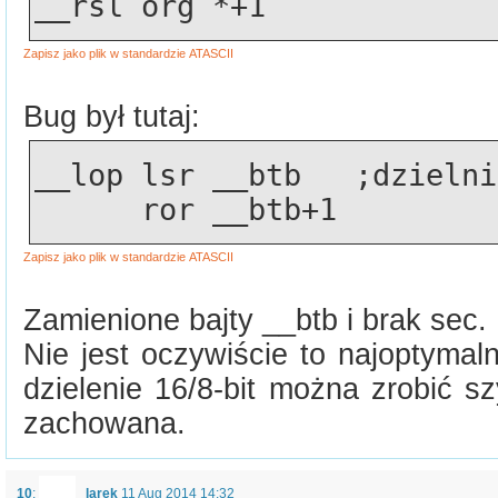
__rsl org *+1
Bug był tutaj:
__lop lsr __btb   ;dzielni
      ror __btb+1
Zamienione bajty __btb i brak sec.
Nie jest oczywiście to najoptymal
dzielenie 16/8-bit można zrobić sz
zachowana.
10
:
larek
11 Aug 2014 14:32