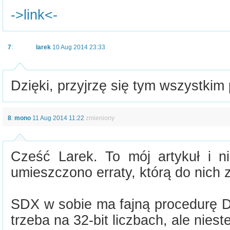
->link<-
7
:
larek
10 Aug 2014 23:33
Dzięki, przyjrzę się tym wszystkim
8
:
mono
11 Aug 2014 11:22
zmieniony
Cześć Larek. To mój artykuł i ni
umieszczono erraty, którą do nich z
SDX w sobie ma fajną procedurę DI
trzeba na 32-bit liczbach, ale niest