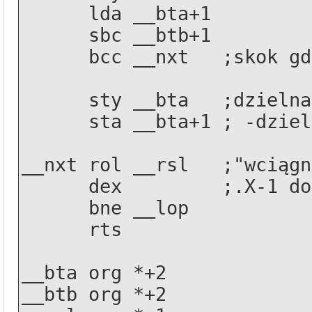
      lda __bta+1
      sbc __btb+1
      bcc __nxt   ;skok
      sty __bta   ;dziel
      sta __bta+1 ; -dz
__nxt rol __rsl   ;"wciągn
      dex         ;.X-1 
      bne __lop
      rts
__bta org *+2 
__btb org *+2