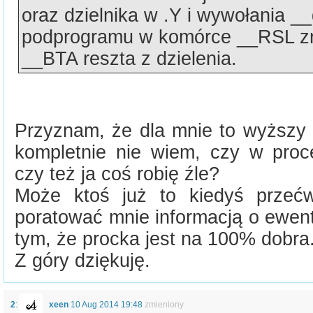
oraz dzielnika w .Y i wywołania __
podprogramu w komórce __RSL zna
__BTA reszta z dzielenia.
Przyznam, że dla mnie to wyższy s
kompletnie nie wiem, czy w proce
czy też ja coś robię źle?
Może ktoś już to kiedyś przećw
poratować mnie informacją o ewent
tym, że procka jest na 100% dobra
Z góry dziękuję.
2
:
xeen
10 Aug 2014 19:48
zmieniony