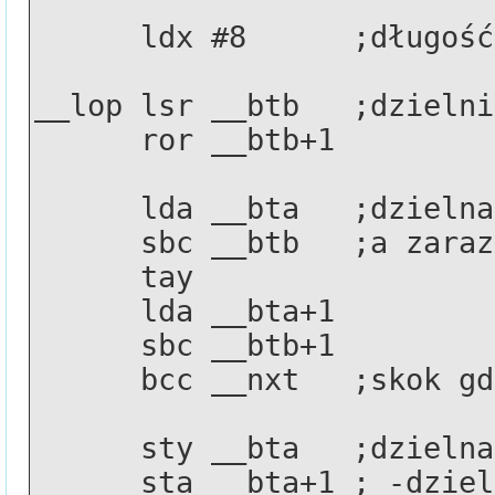
      ldx #8      ;długo
__lop lsr __btb   ;dzielni
      ror __btb+1
      lda __bta   ;dziel
      sbc __btb   ;a za
      tay
      lda __bta+1
      sbc __btb+1
      bcc __nxt   ;skok
      sty __bta   ;dziel
      sta __bta+1 ; -dz