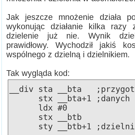
Jak jeszcze mnożenie działa po
wykonując działanie kilka razy
dzielenie już nie. Wynik dzie
prawidłowy. Wychodził jakiś k
wspólnego z dzielną i dzielnikiem.
Tak wygląda kod:
__div sta __bta   ;przygot
      stx __bta+1 ;danych 
      ldx #0
      stx __btb
      sty __btb+1 ;dziel