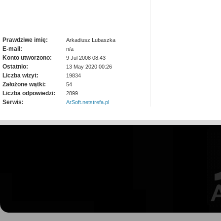
Prawdziwe imię:
Arkadiusz Lubaszka
E-mail:
n/a
Konto utworzono:
9 Jul 2008 08:43
Ostatnio:
13 May 2020 00:26
Liczba wizyt:
19834
Założone wątki:
54
Liczba odpowiedzi:
2899
Serwis:
ArSoft.netstrefa.pl