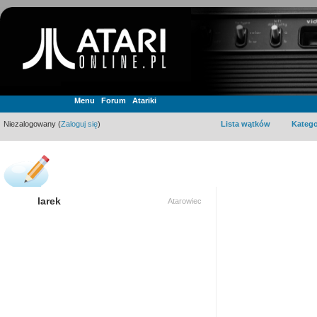
Menu
Forum
Atariki
Niezalogowany (
Zaloguj się
)
Lista wątków
Katego
larek
Atarowiec