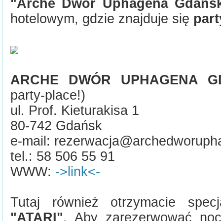
"Arche Dwór Uphagena Gdańs
hotelowym, gdzie znajduje się
part
ARCHE DWÓR UPHAGENA GD
party-place!)
ul. Prof. Kieturakisa 1
80-742 Gdańsk
e-mail: rezerwacja@archedworuph
tel.: 58 506 55 91
WWW:
->link<-
Tutaj również otrzymacie spec
"ATARI"
. Aby zarezerwować no