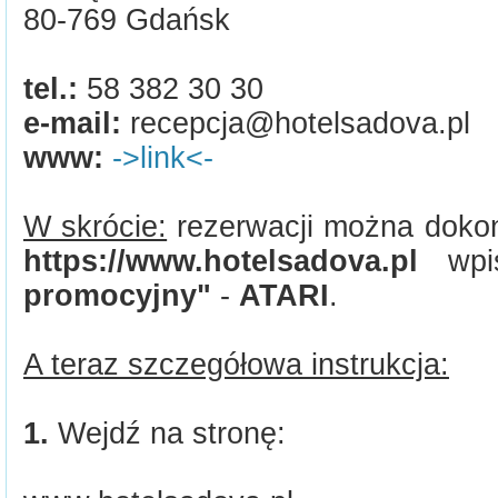
80-769 Gdańsk
tel.:
58 382 30 30
e-mail:
recepcja@hotelsadova.pl
www:
->link<-
W skrócie:
rezerwacji można dokon
https://www.hotelsadova.pl
wpi
promocyjny"
-
ATARI
.
A teraz szczegółowa instrukcja:
1.
Wejdź na stronę: