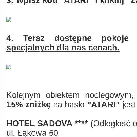
3. Wpisz kod "ATARI" i kliknij "
4. Teraz dostępne pokoje 
specjalnych dla nas cenach.
Kolejnym obiektem noclegowym,
15% zniżkę
na hasło
"ATARI"
jest
HOTEL SADOVA ****
(Odległość o
ul. Łąkowa 60