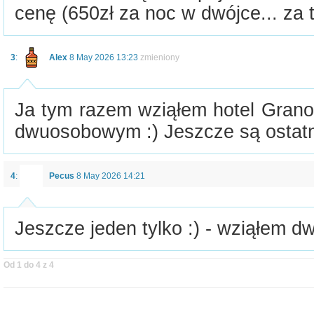
cenę (650zł za noc w dwójce... za 
3
:
Alex
8 May 2026 13:23
zmieniony
Ja tym razem wziąłem hotel Grano
dwuosobowym :) Jeszcze są ostatni
4
:
Pecus
8 May 2026 14:21
Jeszcze jeden tylko :) - wziąłem dw
Od 1 do 4 z 4