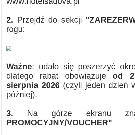
www.hotelsadova.pl
2.
Przejdź do sekcji
"ZAREZERW
rogu:
Ważne
: udało się poszerzyć okr
dlatego rabat obowiązuje
od 2
sierpnia 2026
(czyli jeden dzień 
później).
3.
Na górze ekranu zn
PROMOCYJNY/VOUCHER"