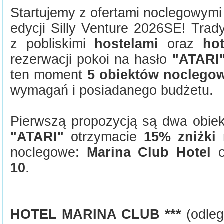
Startujemy z ofertami noclegowymi 
edycji Silly Venture 2026SE! Trad
z pobliskimi
hostelami
oraz
ho
rezerwacji pokoi na hasło
"ATARI
ten moment
5 obiektów noclego
wymagań i posiadanego budżetu.
Pierwszą propozycją są dwa obiek
"ATARI"
otrzymacie
15% zniżki
n
noclegowe:
Marina Club Hotel
o
10
.
HOTEL MARINA CLUB ***
(odleg