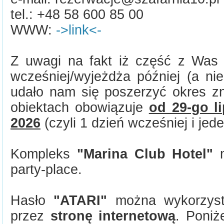
tel.: +48 58 600 85 00
WWW:
->link<-
Z uwagi na fakt iż część z Was t
wcześniej/wyjeżdża później (a nie
udało nam się poszerzyć okres zn
obiektach obowiązuje
od 29-go l
2026
(czyli 1 dzień wcześniej i jede
Kompleks
"Marina Club Hotel"
m
party-place.
Hasło
"ATARI"
można wykorzysta
przez
stronę internetową
. Poniże