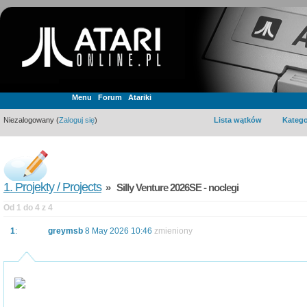
Menu
Forum
Atariki
Niezalogowany (
Zaloguj się
)
Lista wątków
Katego
1. Projekty / Projects
» Silly Venture 2026SE - noclegi
Od 1 do 4 z 4
1
:
greymsb
8 May 2026 10:46
zmieniony