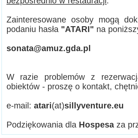
bezpośrednio w restauracji
.
Zainteresowane osoby mogą dok
podaniu hasła
"ATARI"
na poniższ
sonata@amuz.gda.pl
W razie problemów z rezerwacj
obiektów - proszę o kontakt, chętn
e-mail:
atari
(at)
sillyventure.eu
Podziękowania dla
Hospesa
za prz