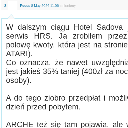
2
:
Pecus
8 May 2026 11:06
zmieniony
W dalszym ciągu Hotel Sadova j
serwis HRS. Ja zrobiłem prze
połowę kwoty, która jest na stroni
ATARI).
Co oznacza, że nawet uwzględni
jest jakieś 35% taniej (400zł za no
osoby).
A do tego ziobro przedpłat i możl
dzień przed pobytem.
ARCHE też się tam pojawia, ale w