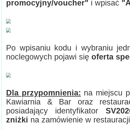
promocyjny/voucher"
i wpisać
"
Po wpisaniu kodu i wybraniu jedn
noclegowych pojawi się
oferta sp
Dla przypomnienia:
na miejscu pa
Kawiarnia & Bar oraz restaura
posiadający identyfikator
SV20
zniżki
na zamówienie w restauracj