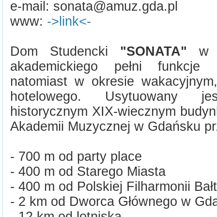
e-mail: sonata@amuz.gda.pl
www:
->link<-
Dom Studencki
"SONATA"
w c
akademickiego pełni funkcje
natomiast w okresie wakacyjnym, 
hotelowego. Usytuowany j
historycznym XIX-wiecznym budyn
Akademii Muzycznej w Gdańsku prz
- 700 m od party place
- 400 m od Starego Miasta
- 400 m od Polskiej Filharmonii Bałt
- 2 km od Dworca Głównego w Gd
- 12 km od lotniska