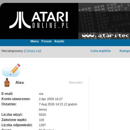
Menu
Forum
Atariki
Niezalogowany (
Zaloguj się
)
Lista wątków
Katego
Alex
Atarowiec
E-mail:
n/a
Konto utworzono:
2 Apr 2009 16:27
Ostatnio:
7 Aug 2026 14:21 (2 godzin
temu)
Liczba wizyt:
5020
Założone wątki:
100
Liczba odpowiedzi:
1397