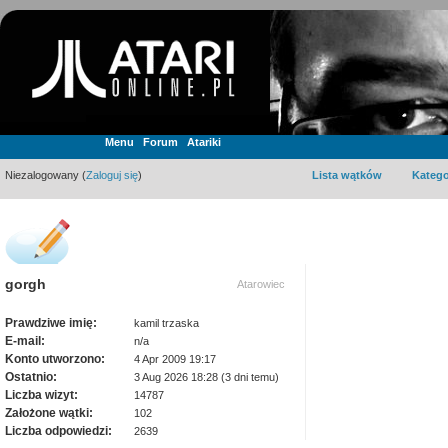
Menu
Forum
Atariki
Niezalogowany (
Zaloguj się
)
Lista wątków
Katego
gorgh
Atarowiec
Prawdziwe imię:
kamil trzaska
E-mail:
n/a
Konto utworzono:
4 Apr 2009 19:17
Ostatnio:
3 Aug 2026 18:28 (3 dni temu)
Liczba wizyt:
14787
Założone wątki:
102
Liczba odpowiedzi:
2639