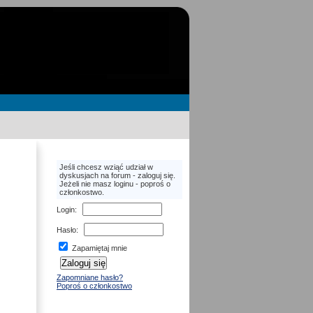
Jeśli chcesz wziąć udział w
dyskusjach na forum - zaloguj się.
Jeżeli nie masz loginu - poproś o
członkostwo.
Login
:
Hasło
:
Zapamiętaj mnie
Zapomniane hasło?
Poproś o członkostwo