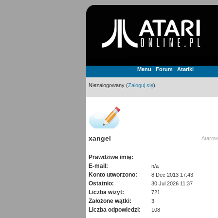
Menu
Forum
Atariki
Niezalogowany (
Zaloguj się
)
xangel
Atarow
Prawdziwe imię:
E-mail:
n/a
Konto utworzono:
8 Dec 2013 17:43
Ostatnio:
30 Jul 2026 11:37
Liczba wizyt:
721
Założone wątki:
3
Liczba odpowiedzi:
108