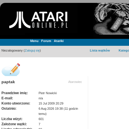
Menu
Forum
Atariki
Niezalogowany (
Zaloguj się
)
Lista wątków
Katego
paptak
Atarowiec
Prawdziwe imię:
Piotr Nowicki
E-mail:
n/a
Konto utworzono:
15 Jul 2009 20:29
Ostatnio:
6 Aug 2026 19:38 (11 godzin
temu)
Liczba wizyt:
601
Założone wątki:
7