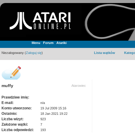
Menu
Forum
Atariki
Niezalogowany (
Zaloguj się
)
Lista wątków
Katego
muffy
Atarowiec
Prawdziwe imię:
E-mail:
n/a
Konto utworzono:
19 Jul 2009 15:16
Ostatnio:
18 Jan 2021 19:22
Liczba wizyt:
923
Założone wątki:
7
Liczba odpowiedzi:
193