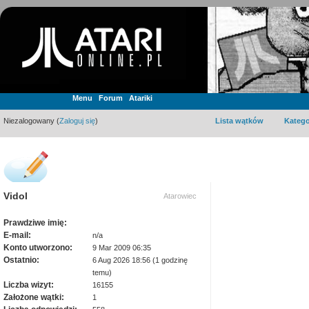
Menu
Forum
Atariki
Niezalogowany (
Zaloguj się
)
Lista wątków
Katego
Vidol
Atarowiec
Prawdziwe imię:
E-mail:
n/a
Konto utworzono:
9 Mar 2009 06:35
Ostatnio:
6 Aug 2026 18:56 (1 godzinę
temu)
Liczba wizyt:
16155
Założone wątki:
1