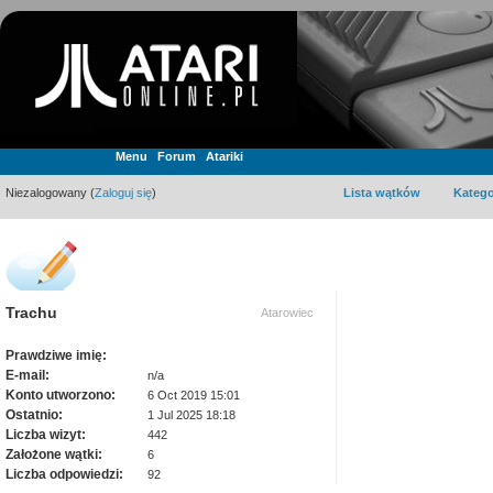
Menu
Forum
Atariki
Niezalogowany (
Zaloguj się
)
Lista wątków
Katego
Trachu
Atarowiec
Prawdziwe imię:
E-mail:
n/a
Konto utworzono:
6 Oct 2019 15:01
Ostatnio:
1 Jul 2025 18:18
Liczba wizyt:
442
Założone wątki:
6
Liczba odpowiedzi:
92