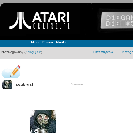
Menu
Forum
Atariki
Niezalogowany (
Zaloguj się
)
Lista wątków
Katego
seabrush
Atarowiec