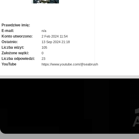
Prawdziwe imię:
E-mail:
n/a
Konto utworzono:
2 Feb 2024 11:54
Ostatnio:
13 Sep 2024 21:18
Liczba wizyt:
105
Założone wątki:
0
Liczba odpowiedzi:
23
YouTube
https://www.youtube.com/@seabrush