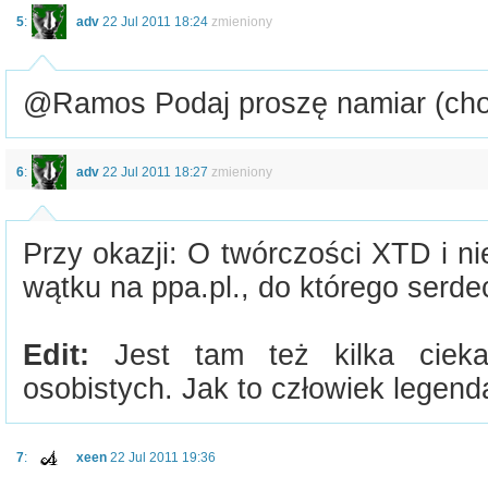
5
:
adv
22 Jul 2011 18:24
zmieniony
@Ramos Podaj proszę namiar (choć
6
:
adv
22 Jul 2011 18:27
zmieniony
Przy okazji: O twórczości XTD i ni
wątku na ppa.pl., do którego serd
Edit:
Jest tam też kilka cieka
osobistych. Jak to człowiek legendą
7
:
xeen
22 Jul 2011 19:36