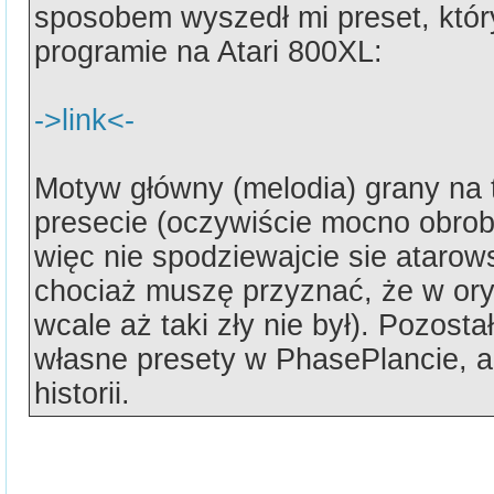
sposobem wyszedł mi preset, któ
programie na Atari 800XL:
->link<-
Motyw główny (melodia) grany na 
presecie (oczywiście mocno obrobi
więc nie spodziewajcie sie atarow
chociaż muszę przyznać, że w ory
wcale aż taki zły nie był). Pozosta
własne presety w PhasePlancie, al
historii.