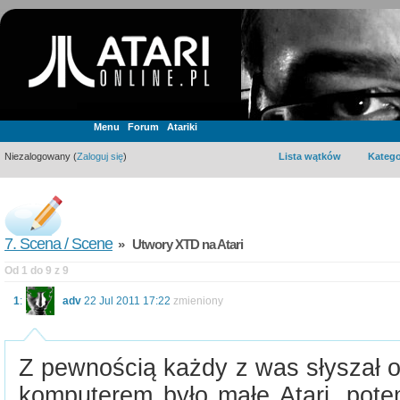
Menu
Forum
Atariki
Niezalogowany (
Zaloguj się
)
Lista wątków
Katego
7. Scena / Scene
» Utwory XTD na Atari
Od 1 do 9 z 9
1
:
adv
22 Jul 2011 17:22
zmieniony
Z pewnością każdy z was słyszał 
komputerem było małe Atari, pote