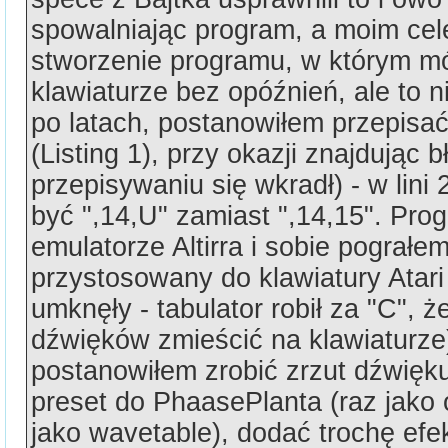
spowalniając program, a moim cel
stworzenie programu, w którym m
klawiaturze bez opóźnień, ale to n
po latach, postanowiłem przepisa
(Listing 1), przy okazji znajdując 
przepisywaniu się wkradł) - w lin
być ",14,U" zamiast ",14,15". Pr
emulatorze Altirra i sobie pograłe
przystosowany do klawiatury Atari 
umknęły - tabulator robił za "C", ż
dźwięków zmieścić na klawiaturze
postanowiłem zrobić zrzut dźwięku
preset do PhaasePlanta (raz jako 
jako wavetable), dodać trochę efek