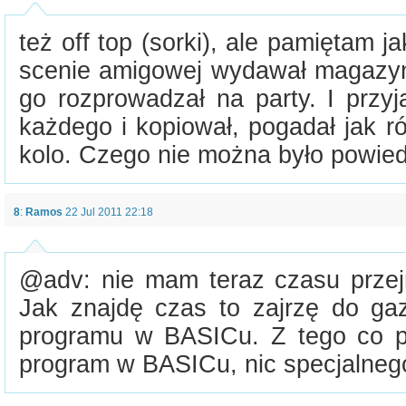
też off top (sorki), ale pamiętam j
scenie amigowej wydawał magazy
go rozprowadzał na party. I przyj
każdego i kopiował, pogadał jak 
kolo. Czego nie można było powiedz
8
:
Ramos
22 Jul 2011 22:18
@adv: nie mam teraz czasu prze
Jak znajdę czas to zajrzę do gaze
programu w BASICu. Z tego co p
program w BASICu, nic specjalneg