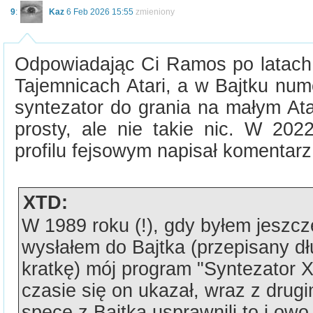
9
:
Kaz
6 Feb 2026 15:55
zmieniony
Odpowiadając Ci Ramos po latach 
Tajemnicach Atari, a w Bajtku num
syntezator do grania na małym Ata
prosty, ale nie takie nic. W 2
profilu fejsowym napisał komentarz 
XTD:
W 1989 roku (!), gdy byłem jeszcze
wysłałem do Bajtka (przepisany d
kratkę) mój program "Syntezator X
czasie się on ukazał, wraz z drugi
spece z Bajtka usprawnili to i owo 