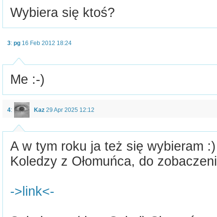
Wybiera się ktoś?
3
:
pg
16 Feb 2012 18:24
Me :-)
4
:
Kaz
29 Apr 2025 12:12
A w tym roku ja też się wybieram :)
Koledzy z Ołomuńca, do zobaczeni
->link<-