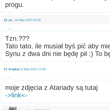
progu.
12
:
as...
18 May 2025 00:45
Tzn.???
Tato tato, ile musiał byś pić aby mi
Synu z dwa dni nie będę pił ;) To b
13
:
krupkaj
22 May 2025 13:49
moje zdjęcia z Atariady są tutaj
->link<-