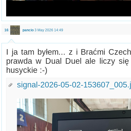
16
:
pancio
3 May 2026 14:49
I ja tam byłem... z i Braćmi Czec
prawda w Dual Duel ale liczy się 
husyckie :-)
signal-2026-05-02-153607_005.