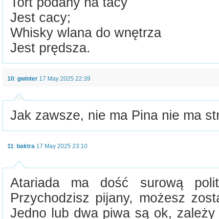
Tort podany na tacy
Jest cacy;
Whisky wlana do wnętrza
Jest prędsza.
10
:
gwinter
17 May 2025 22:39
Jak zawsze, nie ma Pina nie ma str
11
:
baktra
17 May 2025 23:10
Atariada ma dość surową polit
Przychodzisz pijany, możesz zost
Jedno lub dwa piwa są ok, zależy