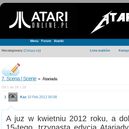
Menu
Forum
Atariki
Niezalogowany (
Zaloguj się
)
Lista wątków
Katego
7. Scena / Scene
» Atariada
Od 1 do 16 z 16
1
:
Kaz
10 Feb 2012 00:08
A juz w kwietniu 2012 roku, a do
15-tego, trzynasta edycja Atariad