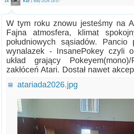
14
:
Kaz
1 May 2026 18:57
W tym roku znowu jesteśmy na A
Fajna atmosfera, klimat spokoj
południowych sąsiadów. Pancio 
wynalazek - InsanePokey czyli 
układ grający Pokeyem(mono)/P
zakłóceń Atari. Dostał nawet akcep
atariada2026.jpg