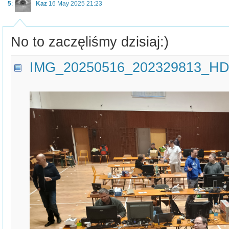
5
:
Kaz
16 May 2025 21:23
No to zaczęliśmy dzisiaj:)
IMG_20250516_202329813_HD