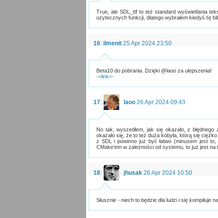
True, ale SDL_ttf to też standard wyświetlania 
użytecznych funkcji, dlatego wybrałem kiedyś ťę bib
16
:
ilmenit
25 Apr 2024 23:50
Beta10 do pobrania. Dzięki @laoo za ulepszenia!
->link<-
17
:
laoo
26 Apr 2024 09:43
No tak, wyszedłem, jak się okazało, z błędnego
okazało się, że to też duża kobyła, którą się ciężko
z SDL i powinno już być łatwo (minusem jest to,
CMake'em w zależności od systemu, to już jest na t
18
:
jhusak
26 Apr 2024 10:50
Słusznie - niech to będzie dla ludzi i się kompiluje 