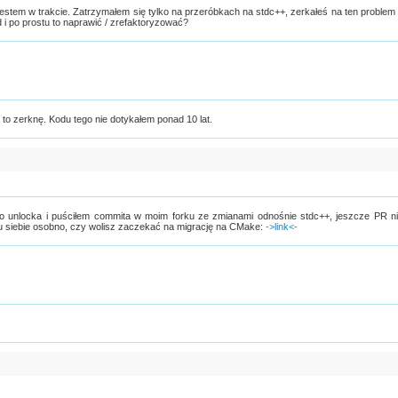
estem w trakcie. Zatrzymałem się tylko na przeróbkach na stdc++, zerkałeś na ten problem
i po prostu to naprawić / zrefaktoryzować?
 to zerknę. Kodu tego nie dotykałem ponad 10 lat.
go unlocka i puściłem commita w moim forku ze zmianami odnośnie stdc++, jeszcze PR n
u siebie osobno, czy wolisz zaczekać na migrację na CMake:
->link<-