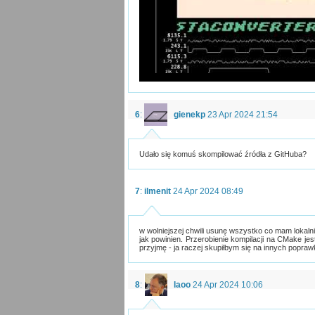
6
:
gienekp
23 Apr 2024 21:54
Udało się komuś skompilować źródła z GitHuba?
7
:
ilmenit
24 Apr 2024 08:49
w wolniejszej chwili usunę wszystko co mam lokalnie
jak powinien. Przerobienie kompilacji na CMake jes
przyjmę - ja raczej skupiłbym się na innych popraw
8
:
laoo
24 Apr 2024 10:06