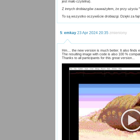
jest mało czytelna).
Z innych drobiazgów zauważyłem, że przy użyciu "/
To są wszystko oczywiście drobiazgi. Dzięki za faj
5
:
emkay
23 Apr 2024 20:35
zmieniony
Hm.... the new version is much better. It also finds
The resulting image with code is also 100 % compati
Thanks to all participants for this great version...