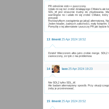
PR odnośnie stdc++ puszczony.
Udało mi się też zrobić działającego CMake'a ale ke
SDL_ttf jest strasznie trudny do zbudowania. 
warningów no i udało mi się zrobić CMake, który
posypał.
Rozważyłbym zastąpienia go jakąś alternatywą. N
Jeden header, żadnych zależności, mały footprint. 
Pomyślę o tej alternatwie i puszczę PR jak będzie fa
13
:
ilmenit
25 Apr 2024 18:52
Dzieki! Wieczorem albo jutro zrobie merge. SDL2 to
zaskoczony, ze tyle z nia problemow.
14
:
laoo
25 Apr 2024 19:23
Nie SDL2 tylko SDL_ttf.
Ale badam alternatywny sposób. Przy okazji czego
żeby je przetrenować.
15
:
ilmenit
25 Apr 2024 20:52