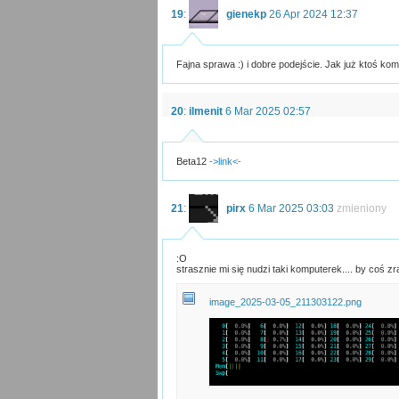
19
:
gienekp
26 Apr 2024 12:37
Fajna sprawa :) i dobre podejście. Jak już ktoś kom
20
:
ilmenit
6 Mar 2025 02:57
Beta12
->link<-
21
:
pirx
6 Mar 2025 03:03
zmieniony
:O
strasznie mi się nudzi taki komputerek.... by coś zr
image_2025-03-05_211303122.png