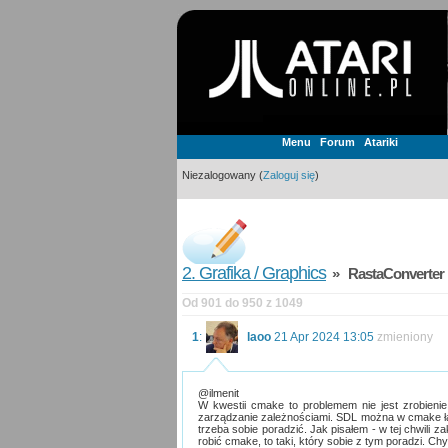
Menu
Forum
Atariki
Niezalogowany (
Zaloguj się
)
2. Grafika / Graphics
» RastaConverter 
Od 901 do 950 z 1049
1
:
laoo
21 Apr 2024 13:05
zmieniony
@ilmenit
W kwestii cmake to problemem nie jest zrobienie
zarządzanie zależnościami. SDL można w cmake ł
trzeba sobie poradzić. Jak pisałem - w tej chwili z
robić cmake, to taki, który sobie z tym poradzi. Ch