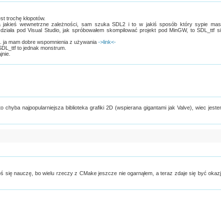
st trochę kłopotów.
Ma jakieś wewnetrzne zależności, sam szuka SDL2 i to w jakiś sposób który sypie ma
 działa pod Visual Studio, jak spróbowałem skompilować projekt pod MinGW, to SDL_ttf s
p. ja mam dobre wspomnienia z używania
->link<-
SDL_ttf to jednak monstrum.
jnie.
 chyba najpopularniejsza biblioteka grafiki 2D (wspierana gigantami jak Valve), wiec jest
ś się nauczę, bo wielu rzeczy z CMake jeszcze nie ogarnąłem, a teraz zdaje się być okaz