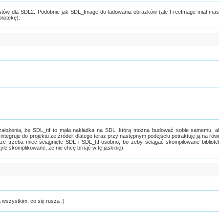
tekstów dla SDL2. Podobnie jak SDL_Image do ładowania obrazków (ale FreeImage miał ma
liotekę).
 założenia, że SDL_ttf to mała nakładka na SDL ,którą można budować sobie samemu, a
 integruje do projektu ze źródeł, dlatego teraz przy następnym podejściu potraktuję ją na rów
 że trzeba mieć ściągnięte SDL i SDL_ttf osobno, bo żeby ściągać skompilowane bibliote
yle skomplikowane, że nie chcę brnąć w tę jaskinię).
na wszystkim, co się rusza :)