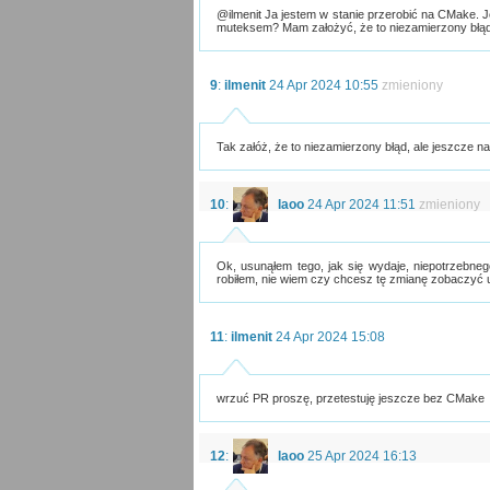
@ilmenit Ja jestem w stanie przerobić na CMake. J
muteksem? Mam założyć, że to niezamierzony błąd 
9
:
ilmenit
24 Apr 2024 10:55
zmieniony
Tak załóż, że to niezamierzony błąd, ale jeszcze na
10
:
laoo
24 Apr 2024 11:51
zmieniony
Ok, usunąłem tego, jak się wydaje, niepotrzebne
robiłem, nie wiem czy chcesz tę zmianę zobaczyć 
11
:
ilmenit
24 Apr 2024 15:08
wrzuć PR proszę, przetestuję jeszcze bez CMake
12
:
laoo
25 Apr 2024 16:13