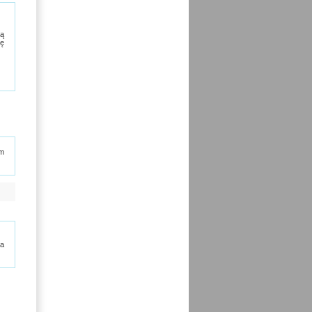
są
ię
em
ja