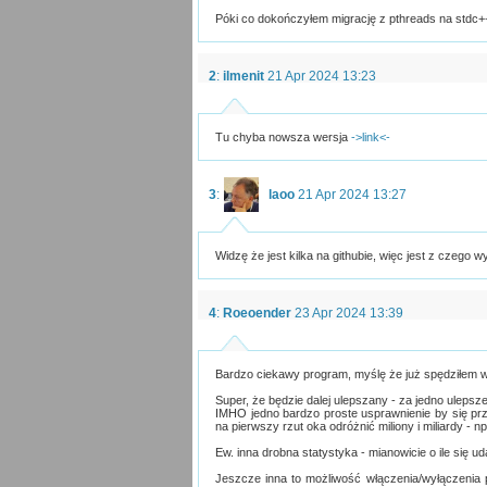
Póki co dokończyłem migrację z pthreads na stdc++ i
2
:
ilmenit
21 Apr 2024 13:23
Tu chyba nowsza wersja
->link<-
3
:
laoo
21 Apr 2024 13:27
Widzę że jest kilka na githubie, więc jest z czego w
4
:
Roeoender
23 Apr 2024 13:39
Bardzo ciekawy program, myślę że już spędziłem w n
Super, że będzie dalej ulepszany - za jedno ulepsz
IMHO jedno bardzo proste usprawnienie by się przy
na pierwszy rzut oka odróżnić miliony i miliardy - 
Ew. inna drobna statystyka - mianowicie o ile się ud
Jeszcze inna to możliwość włączenia/wyłączenia 