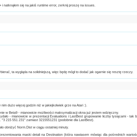
 natknąłem się na jakiś runtime error, zerknij proszę na issues.
ybierać, ta wygląda na solidniejszą, więc będę mógł to dodać jak ogarnie się resztę rzeczy.
im dużo więcej godzin niż w jakiejkolwiek grze na Atari :).
enie w Beta9 - mianowicie możliwości maksymalizacji okna już jestem wdzięczny.
dało - mianowicie w prezentacji Evaluations i LastBest grupowanie liczby tysiącami - tak 
np. "3 215 551 231" zamiast 3215551231 (podobnie dla LastBest).
ało obniżyć Norm.Dist w ciągu ostatniej minuty.
prezentowania maski detali na Destination (która nawiasem mówiąc dla pośrednich wartoś