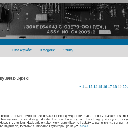
Lista wątków
Kategorie
Szukaj
by Jakub Dębski
<
1
...
13
14
15
16
17
18
19
20
 projektu cmake, tylko to, że cmake to trochę więcej niż make. Jego zadaniem jest m.i
atwo wyrazić, bo ma do tego standardowe mechanizmy, za to FreeImage jest czymś, z cz
akładasz, że to jest. Napisanie cmake, który przemilczy to i założy to samo nie ma sensu - j
yba najprościej to zrobić submodule z tym repo i go użyć:
->link<-