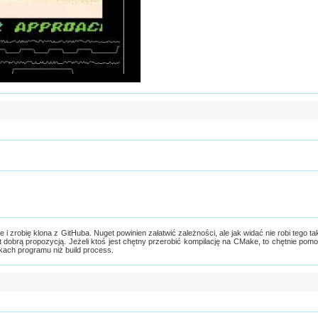
 i zrobię klona z GitHuba. Nuget powinien załatwić zależności, ale jak widać nie robi tego ta
t dobrą propozycją. Jeżeli ktoś jest chętny przerobić kompilację na CMake, to chętnie pom
kach programu niż build process.