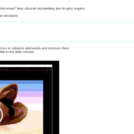
init=smart" lewy obrazek wyświetlany jest do góry nogami.
ne narzędzie.
 errors in solutions afterwards and removes them.
ble to the older version.