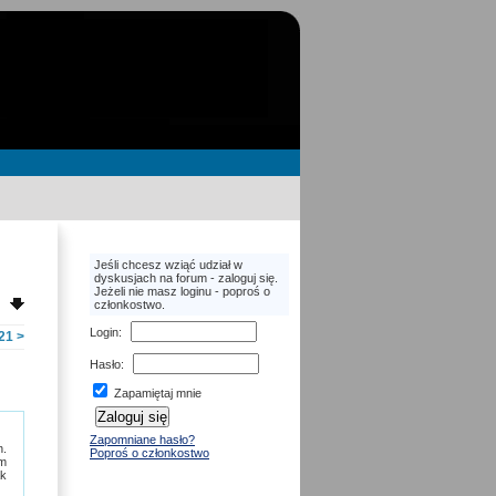
Jeśli chcesz wziąć udział w
dyskusjach na forum - zaloguj się.
Jeżeli nie masz loginu - poproś o
członkostwo.
Login
:
21
>
Hasło
:
Zapamiętaj mnie
Zapomniane hasło?
n.
Poproś o członkostwo
ym
ak