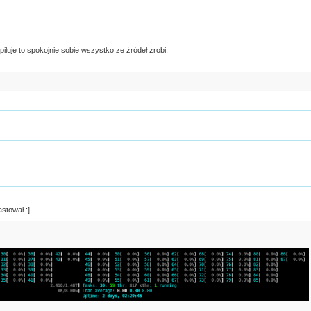
piluje to spokojnie sobie wszystko ze źródeł zrobi.
astował :]