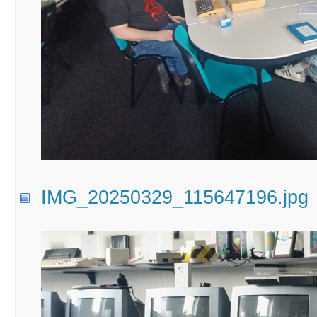
IMG_20250329_115647196.jpg