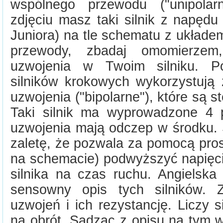
wspólnego przewodu ("unipolar
zdjęciu masz taki silnik z napęd
Juniora) na tle schematu z układe
przewody, zbadaj omomierzem
uzwojenia w Twoim silniku. Pó
silników krokowych wykorzystują
uzwojenia ("bipolarne"), które są 
Taki silnik ma wyprowadzone 4 
uzwojenia mają odczep w środku. S
zaletę, że pozwala za pomocą pro
na schemacie) podwyższyć napięci
silnika na czas ruchu. Angielska
sensowny opis tych silników. 
uzwojeń i ich rezystancję. Liczy 
na obrót. Sądząc z opisu na tym w