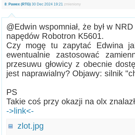
8
:
Pawex (RTG)
30 Dec 2024 19:21
zmieniony
@Edwin wspomniał, że był w NRD n
napędów Robotron K5601.
Czy mogę tu zapytać Edwina jak
ewentualnie zastosować zamienn
przesuwu głowicy z obecnie dostę
jest naprawialny? Objawy: silnik "c
PS
Takie coś przy okazji na olx znala
->link<-
zlot.jpg