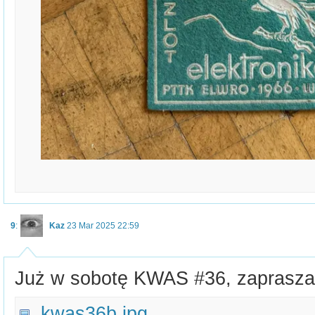
9
:
Kaz
23 Mar 2025 22:59
Już w sobotę KWAS #36, zaprasz
kwas36b.jpg