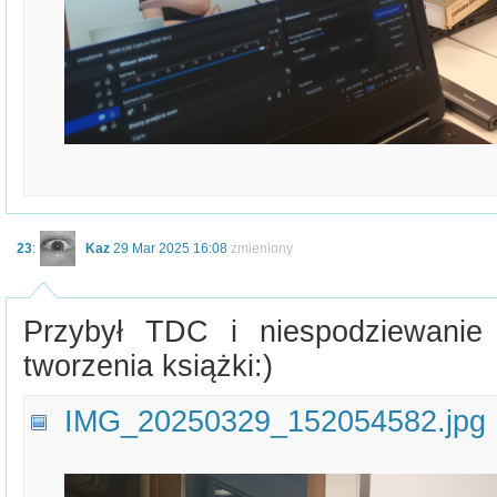
23
:
Kaz
29 Mar 2025 16:08
zmieniony
Przybył TDC i niespodziewanie
tworzenia książki:)
IMG_20250329_152054582.jpg