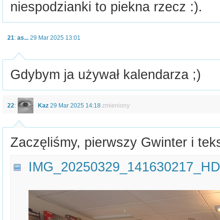
niespodzianki to piekna rzecz :).
21
:
as...
29 Mar 2025 13:01
Gdybym ja używał kalendarza ;)
22
:
Kaz
29 Mar 2025 14:18
zmieniony
Zaczęliśmy, pierwszy Gwinter i tek
IMG_20250329_141630217_HD