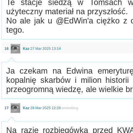
Te stacje siedzą w Tomsach wi
użyteczny materiał na przyszłość.
No ale jak u @EdWin'a ciężko z c
tego.
16
:
Kaz
27 Mar 2025 13:14
Ja czekam na Edwina emerytu
kopalnię skarbów i milion histori
przeogromną wiedzę, ale wielkie br
17
:
Kaz
29 Mar 2025 12:28
zmieniony
Na razie rozbiegówka przed KW