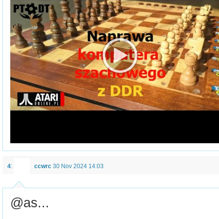
4
:
ccwrc
30 Nov 2024 14:03
@as...