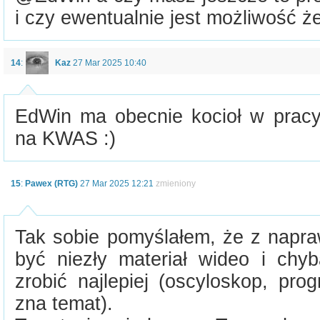
i czy ewentualnie jest możliwość ż
14
:
Kaz
27 Mar 2025 10:40
EdWin ma obecnie kocioł w pracy
na KWAS :)
15
:
Pawex (RTG)
27 Mar 2025 12:21
zmieniony
Tak sobie pomyślałem, że z napra
być niezły materiał wideo i ch
zrobić najlepiej (oscyloskop, pro
zna temat).