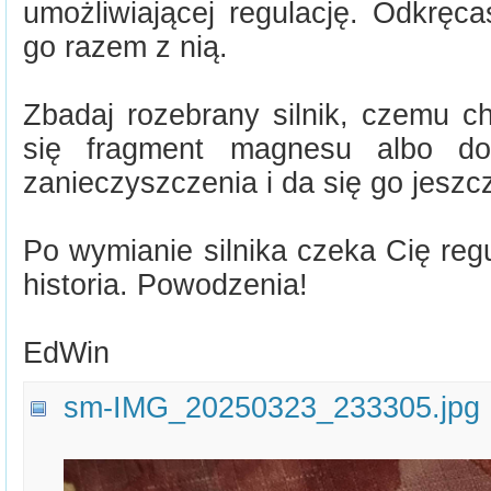
umożliwiającej regulację. Odkręca
go razem z nią.
Zbadaj rozebrany silnik, czemu c
się fragment magnesu albo dos
zanieczyszczenia i da się go jesz
Po wymianie silnika czeka Cię regu
historia. Powodzenia!
EdWin
sm-IMG_20250323_233305.jpg