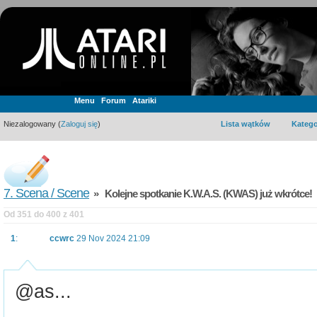
Menu
Forum
Atariki
Niezalogowany (
Zaloguj się
)
Lista wątków
Katego
7. Scena / Scene
» Kolejne spotkanie K.W.A.S. (KWAS) już wkrótce!
Od 351 do 400 z 401
1
:
ccwrc
29 Nov 2024 21:09
@as...