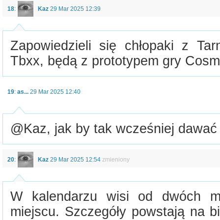
18
:
Kaz
29 Mar 2025 12:39
Zapowiedzieli się chłopaki z Tar
Tbxx, będą z prototypem gry Cosm
19
:
as...
29 Mar 2025 12:40
@Kaz, jak by tak wcześniej dawać i
20
:
Kaz
29 Mar 2025 12:54
zmieniony
W kalendarzu wisi od dwóch mi
miejscu. Szczegóły powstają na b