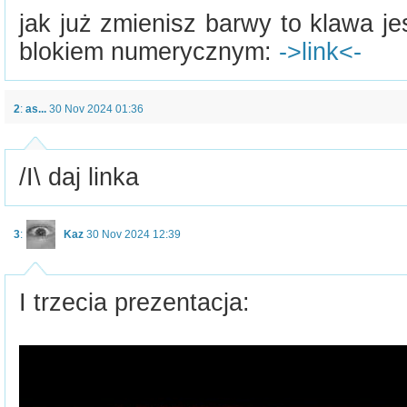
jak już zmienisz barwy to klawa jes
blokiem numerycznym:
->link<-
2
:
as...
30 Nov 2024 01:36
/I\ daj linka
3
:
Kaz
30 Nov 2024 12:39
I trzecia prezentacja: