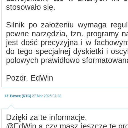
stosowało się.
Silnik po założeniu wymaga regul
pewne narzędzia, tzn. programy n
jest dość precyzyjna i w fachowy
do tego specjalnej dyskietki i os
polowych prawidłowo sformatowana
Pozdr. EdWin
13
:
Pawex (RTG)
27 Mar 2025 07:38
Dzięki za te informacje.
@EdWin a czy masz jeszcze te pro