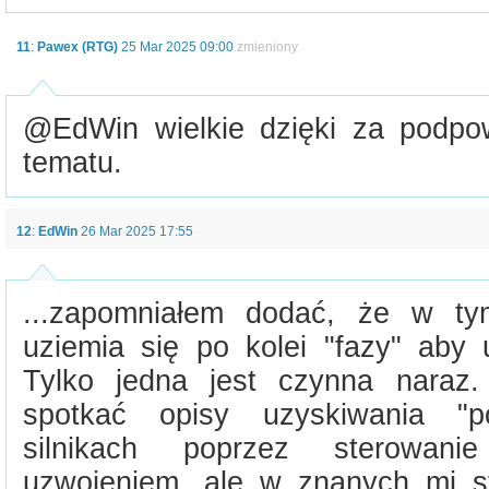
11
:
Pawex (RTG)
25 Mar 2025 09:00
zmieniony
@EdWin wielkie dzięki za podpo
tematu.
12
:
EdWin
26 Mar 2025 17:55
...zapomniałem dodać, że w tym
uziemia się po kolei "fazy" aby 
Tylko jedna jest czynna naraz
spotkać opisy uzyskiwania "p
silnikach poprzez sterowan
uzwojeniem, ale w znanych mi s