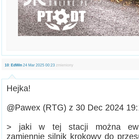
10
:
EdWin
24 Mar 2025 00:23
zmieniony
Hejka!
@Pawex (RTG) z 30 Dec 2024 19:1
> jaki w tej stacji można ewe
zamiennie silnik krokowy do prze