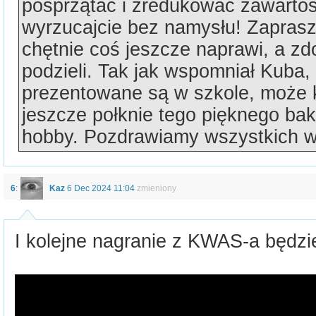
posprzątać i zredukować zawartoś
wyrzucajcie bez namysłu! Zapras
chętnie coś jeszcze naprawi, a zd
podzieli. Tak jak wspomniał Kuba, 
prezentowane są w szkole, może 
jeszcze połknie tego pięknego bak
hobby. Pozdrawiamy wszystkich w
6
:
Kaz
6 Dec 2024 11:04
zmieniony
I kolejne nagranie z KWAS-a będzie