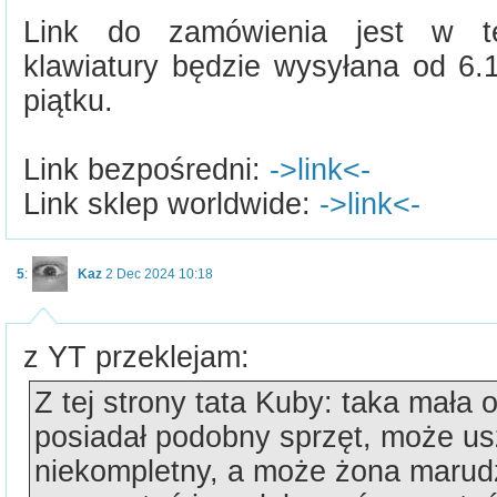
Link do zamówienia jest w te
klawiatury będzie wysyłana od 6.1
piątku.
Link bezpośredni:
->link<-
Link sklep worldwide:
->link<-
5
:
Kaz
2 Dec 2024 10:18
z YT przeklejam:
Z tej strony tata Kuby: taka mała 
posiadał podobny sprzęt, może u
niekompletny, a może żona marudz