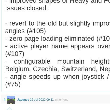
- improved shapes of Heavy and Fo
Issues closed:
- revert to the old but slightly imp
angles (#105)
- zero page loading eliminated (#10
- active player name appears ove
(#107)
- configurable mountain heigh
Belgium, Czechia, Switzerland, Nep
- angle speeds up when joystick 
(#75)
4
:
Jacques
15 Jul 2022 09:11
zmieniony