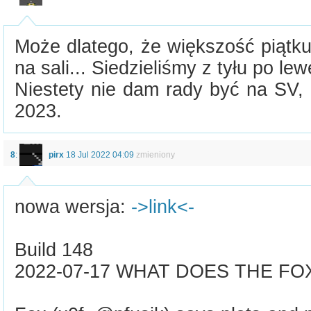
Może dlatego, że większość piątku
na sali... Siedzieliśmy z tyłu po lew
Niestety nie dam rady być na SV,
2023.
8
:
pirx
18 Jul 2022 04:09
zmieniony
nowa wersja:
->link<-
Build 148
2022-07-17 WHAT DOES THE FO