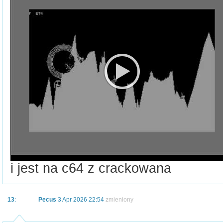
i jest na c64 z crackowana
13
:
Pecus
3 Apr 2026 22:54
zmieniony