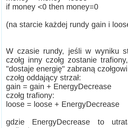
if money <0 then money=0
(na starcie każdej rundy gain i loo
W czasie rundy, jeśli w wyniku s
czołg inny czołg zostanie trafiony
"dostaje energię" zabraną czołgowi
czołg oddający strzał:
gain = gain + EnergyDecrease
czołg trafiony:
loose = loose + EnergyDecrease
gdzie EnergyDecrease to utra