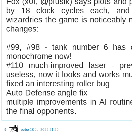
Fox (x0f, @pfusik) says plots and 
by 18 clock cycles each, and
wizardries the game is noticeably 
changes:
#99, #98 - tank number 6 has 
monochrome now!
#110 much-improved laser - pre
useless, now it looks and works mu
fixed an interesting roller bug
Auto Defense angle fix
multiple improvements in AI routin
the final opponents.
9
:
pebe
18 Jul 2022 21:29