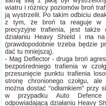
samą siłą z jaką był wystrzelo
wiatru i różnicy poziomów broń traf
ją wystrzelił. Po takim odbiciu de
z tym, że broń ta reaguje w 
precyzyjne trafienia, jest także
działaniu Heavy Shield i ma na
(prawdopodobnie trzeba będzie pr
dać tu mniejszą).
- Mag Deflector - druga broń agre
bezpośredniego trafienia w czoł
przesunięcie punktu trafienia lo
stronę chronionego czołgu, ale
można dostać "odłamkiem" przy sil
w przypadku Auto Defence 
odpowiadającą działaniu Heavy Shi