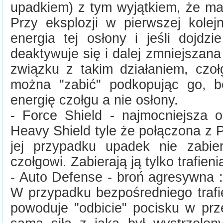
upadkiem) z tym wyjątkiem, że ma
Przy eksplozji w pierwszej kolej
energia tej osłony i jeśli dojdz
deaktywuje się i dalej zmniejszana
związku z takim działaniem, czo
można "zabić" podkopując go, b
energię czołgu a nie osłony.
- Force Shield - najmocniejsza o
Heavy Shield tyle że połączona z
jej przypadku upadek nie zabier
czołgowi. Zabierają ją tylko trafieni
- Auto Defense - broń agresywna :
W przypadku bezpośredniego trafie
powoduje "odbicie" pocisku w prz