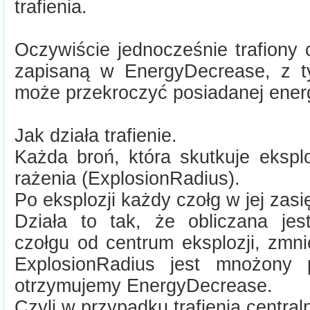
trafienia.
Oczywiście jednocześnie trafiony cz
zapisaną w EnergyDecrease, z ty
może przekroczyć posiadanej energ
Jak działa trafienie.
Każda broń, która skutkuje ekspl
rażenia (ExplosionRadius).
Po eksplozji każdy czołg w jej zasi
Działa to tak, że obliczana jest
czołgu od centrum eksplozji, zmni
ExplosionRadius jest mnożony
otrzymujemy EnergyDecrease.
Czyli w przypadku trafienia central