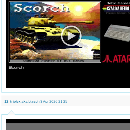
12
:
triplex aka blasph
3 Apr 2026 21:25