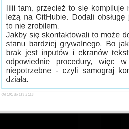
Iiiii tam, przecież to się kompiluj
leżą na GitHubie. Dodali obsługę 
to nie zrobiłem.
Jakby się skontaktowali to może d
stanu bardziej grywalnego. Bo ja
brak jest inputów i ekranów teks
odpowiednie procedury, więc w
niepotrzebne - czyli samograj k
działa.
Od 101 do 113 z 113