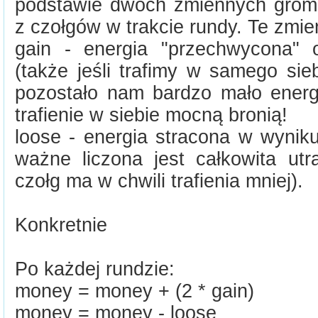
podstawie dwóch zmiennych grom
z czołgów w trakcie rundy. Te zmie
gain - energia "przechwycona" 
(także jeśli trafimy w samego siebi
pozostało nam bardzo mało energ
trafienie w siebie mocną bronią!
loose - energia stracona w wyniku
ważne liczona jest całkowita utra
czołg ma w chwili trafienia mniej).
Konkretnie
Po każdej rundzie:
money = money + (2 * gain)
money = money - loose