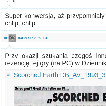
Super konwersja, aż przypomniały 
chlip, chlip...
10
:
Kaz
24 Sep 2025 11:31
Przy okazji szukania czegoś in
rezencję tej gry (na PC) w Dzienni
Scorched Earth DB_AV_1993_3