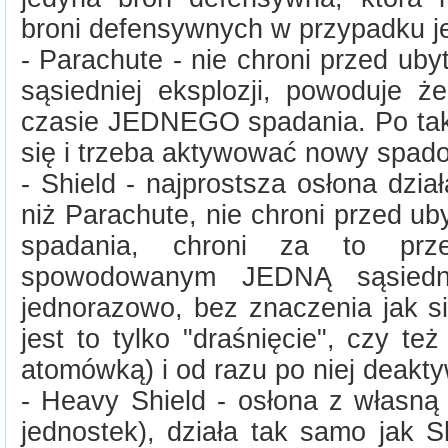
broni defensywnych w przypadku je
- Parachute - nie chroni przed ub
sąsiedniej eksplozji, powoduje ż
czasie JEDNEGO spadania. Po ta
się i trzeba aktywować nowy spad
- Shield - najprostsza osłona dzia
niż Parachute, nie chroni przed ub
spadania, chroni za to prze
spowodowanym JEDNĄ sąsiedni
jednorazowo, bez znaczenia jak si
jest to tylko "draśnięcie", czy też
atomówką) i od razu po niej deakty
- Heavy Shield - osłona z własną 
jednostek), działa tak samo jak S