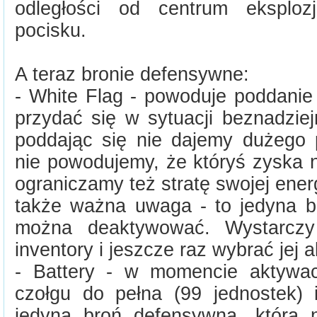
odległości od centrum eksplozj
pocisku.
A teraz bronie defensywne:
- White Flag - powoduje poddani
przydać się w sytuacji beznadziejn
poddając się nie dajemy dużego 
nie powodujemy, że któryś zyska n
ograniczamy też stratę swojej energi
także ważna uwaga - to jedyna b
można deaktywować. Wystarcz
inventory i jeszcze raz wybrać jej 
- Battery - w momencie aktywac
czołgu do pełna (99 jednostek) i
jedyna broń defensywna, która 