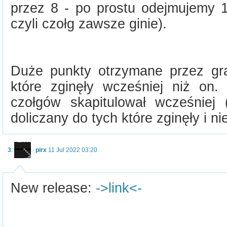
przez 8 - po prostu odejmujemy 1
czyli czołg zawsze ginie).
Duże punkty otrzymane przez gra
które zginęły wcześniej niż on. 
czołgów skapitulował wcześniej (
doliczany do tych które zginęły i n
3
:
pirx
11 Jul 2022 03:20
New release:
->link<-