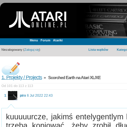
Menu
Forum
Atariki
Niezalogowany (
Zaloguj się
)
Lista wątków
Katego
1. Projekty / Projects
» Scorched Earth na Atari XL/XE
Od 101 do 113 z 113
1
:
pirx
6 Jul 2022 22:43
kuuuuurcze, jakimś entelygentlym
trzeba kopiować, żeby zrobił dłu