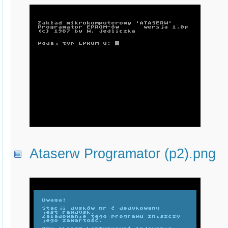
Ataserw Programator (p2).png