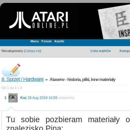
Menu
Forum
Atariki
Niezalogowany (
Zaloguj się
)
Lista wątków
Katego
8. Sprzęt / Hardware
» Ataserw - historia, pliki, inne materiały
Od 1 do 6 z 6
1
:
Kaz
28 Aug 2019 16:55
zmieniony
Tu sobie pozbieram materiały o 
znalezisko Pina: