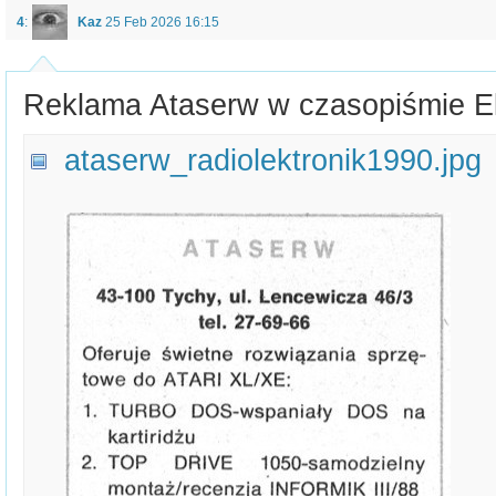
4
:
Kaz
25 Feb 2026 16:15
Reklama Ataserw w czasopiśmie El
ataserw_radiolektronik1990.jpg