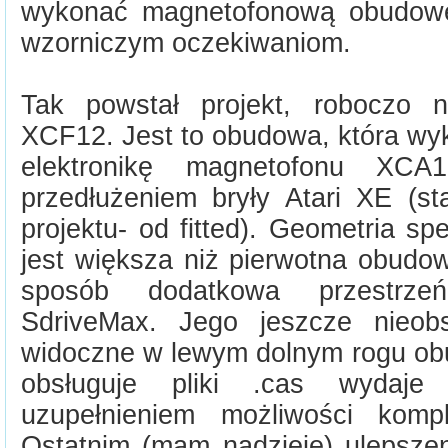
wykonać magnetofonową obudowę
wzorniczym oczekiwaniom.
Tak powstał projekt, roboczo 
XCF12. Jest to obudowa, która wy
elektronikę magnetofonu XCA
przedłużeniem bryły Atari XE (st
projektu- od fitted). Geometria s
jest większa niż pierwotna obudo
sposób dodatkowa przestrze
SdriveMax. Jego jeszcze nieob
widoczne w lewym dolnym rogu obu
obsługuje pliki .cas wydaj
uzupełnieniem możliwości komp
Ostatnim (mam nadzieję) ulepszen