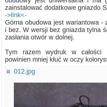
obudowy jest uniwersalna i ma 
zainstalować dodatkowe gniazdo SI
->link<-
Górna obudowa jest wariantowa - 
i bez. W wersji bez gniazda tylna
zasłania otwór w dolnej.
Tym razem wydruk w całości 
powinien mniej kłuć w oczy kolory
012.jpg