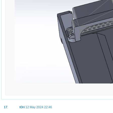
17
:
tOri
12 May 2024 22:46