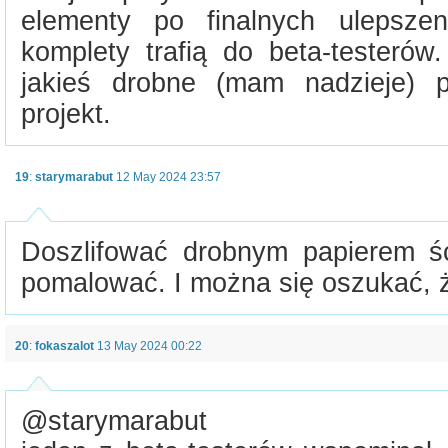
elementy po finalnych ulepsze
komplety trafią do beta-testeró
jakieś drobne (mam nadzieje) p
projekt.
19
:
starymarabut
12 May 2024 23:57
Doszlifować drobnym papierem śc
pomalować. I można się oszukać, że
20
:
fokaszalot
13 May 2024 00:22
@starymarabut