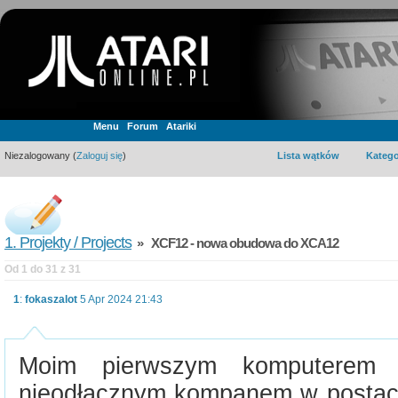
Menu
Forum
Atariki
Niezalogowany (
Zaloguj się
)
Lista wątków
Katego
1. Projekty / Projects
» XCF12 - nowa obudowa do XCA12
Od 1 do 31 z 31
1
:
fokaszalot
5 Apr 2024 21:43
Moim pierwszym komputerem 
nieodłącznym kompanem w postac