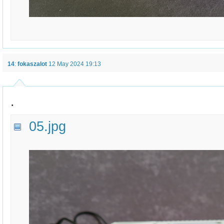
14
:
fokaszalot
12 May 2024 19:13
.
05.jpg