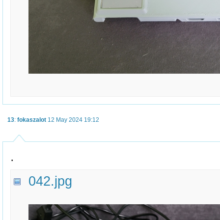
13
:
fokaszalot
12 May 2024 19:12
.
042.jpg