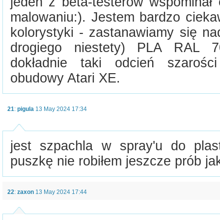
jeden z beta-testerów wspominał 
malowaniu:). Jestem bardzo cieka
kolorystyki - zastanawiamy się n
drogiego niestety) PLA RAL 70
dokładnie taki odcień szarości
obudowy Atari XE.
21
:
pigula
13 May 2024 17:34
jest szpachla w spray'u do pla
puszkę nie robiłem jeszcze prób jak
22
:
zaxon
13 May 2024 17:44