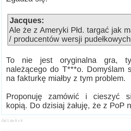
Jacques:
Ale że z Ameryki Płd. targać ja
/ producentów wersji pudełkowych?
To nie jest oryginalna gra, ty
należącego do T***o. Domyślam 
na fakturkę miałby z tym problem.
Proponuję zamówić i cieszyć s
kopią. Do dzisiaj żałuję, że z PoP n
Od 1 do 9 z 9