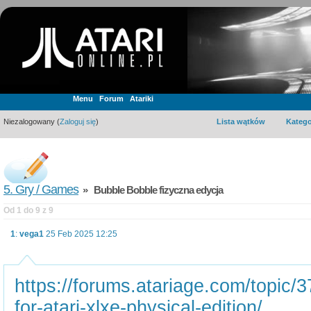
Menu
Forum
Atariki
Niezalogowany (
Zaloguj się
)
Lista wątków
Katego
5. Gry / Games
» Bubble Bobble fizyczna edycja
Od 1 do 9 z 9
1
:
vega1
25 Feb 2025 12:25
https://forums.atariage.com/topic/
for-atari-xlxe-physical-edition/