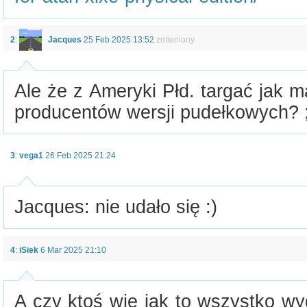
2
:
Jacques
25 Feb 2025 13:52
zmieniony
Ale że z Ameryki Płd. targać jak
producentów wersji pudełkowych? ;
3
:
vega1
26 Feb 2025 21:24
Jacques: nie udało się :)
4
:
iSiek
6 Mar 2025 21:10
A czy ktoś wie jak to wszystko w