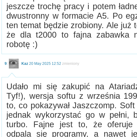
jeszcze trochę pracy i potem ład
dwustronny w formacie A5. Po e
ten temat będzie zrobiony. Ale już
że dla t2000 to fajna zabawka 
robotę :)
9
:
Kaz
20 May 2025 12:52
zmieniony
Udało mi się zakupić na Atariadz
Tyf!), wersja softu z września 19
to, co pokazywał Jaszczomp. Soft 
jednak wykorzystać go w pełni,
turbo. Fajne jest to, że oferuj
odpala się programy, a nawet jes