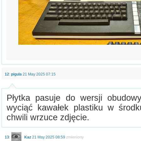
12
:
pigula
21 May 2025 07:15
Płytka pasuje do wersji obudowy
wyciąć kawałek plastiku w środ
chwili wrzuce zdjęcie.
13
:
Kaz
21 May 2025 08:59
zmieniony