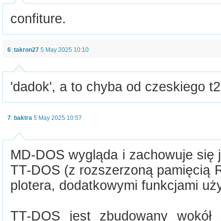
confiture.
6
:
takron27
5 May 2025 10:10
'dadok', a to chyba od czeskiego t
7
:
baktra
5 May 2025 10:57
MD-DOS wygląda i zachowuje się
TT-DOS (z rozszerzoną pamięcią R
plotera, dodatkowymi funkcjami uż
TT-DOS jest zbudowany wokół