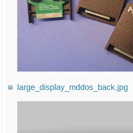
large_display_mddos_back.jpg