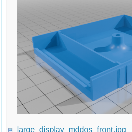
large_display_mddos_front.jpg