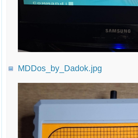
MDDos_by_Dadok.jpg