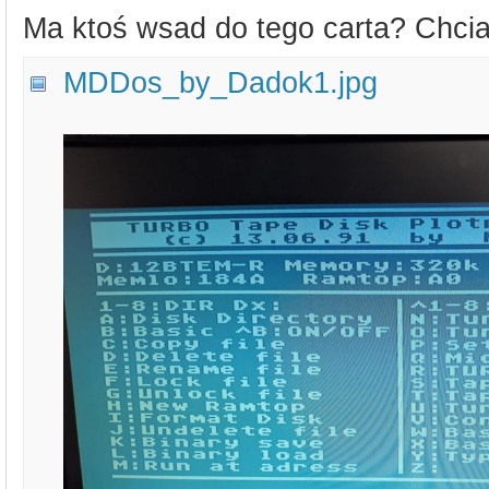
Ma ktoś wsad do tego carta? Chci
MDDos_by_Dadok1.jpg