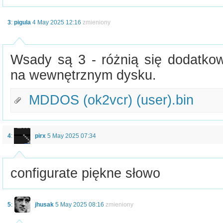
3
:
pigula
4 May 2025 12:16
zmieniony
Wsady są 3 - różnią się dodatk
na wewnętrznym dysku.
MDDOS (ok2vcr) (user).bin
4
:
pirx
5 May 2025 07:34
configurate piękne słowo
5
:
jhusak
5 May 2025 08:16
zmieniony