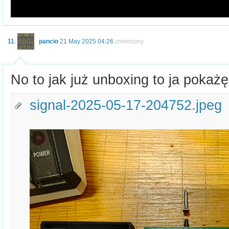
11
:
pancio
21 May 2025 04:26
zmieniony
No to jak już unboxing to ja pokażę
signal-2025-05-17-204752.jpeg