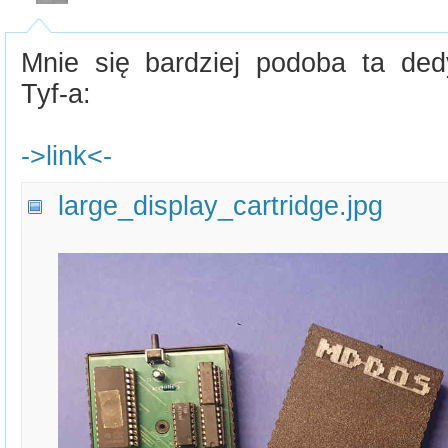
Mnie się bardziej podoba ta d
Tyf-a:
->link<-
large_display_cartridge.jpg