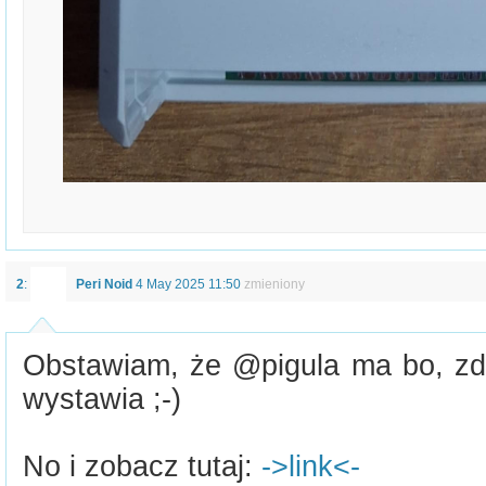
2
:
Peri Noid
4 May 2025 11:50
zmieniony
Obstawiam, że @pigula ma bo, zdaj
wystawia ;-)
No i zobacz tutaj:
->link<-