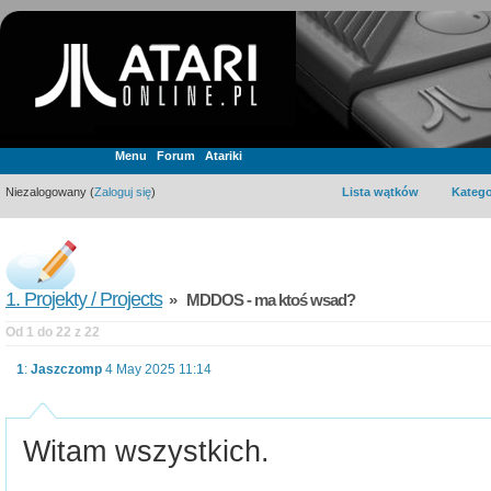
Menu
Forum
Atariki
Niezalogowany (
Zaloguj się
)
Lista wątków
Katego
1. Projekty / Projects
» MDDOS - ma ktoś wsad?
Od 1 do 22 z 22
1
:
Jaszczomp
4 May 2025 11:14
Witam wszystkich.