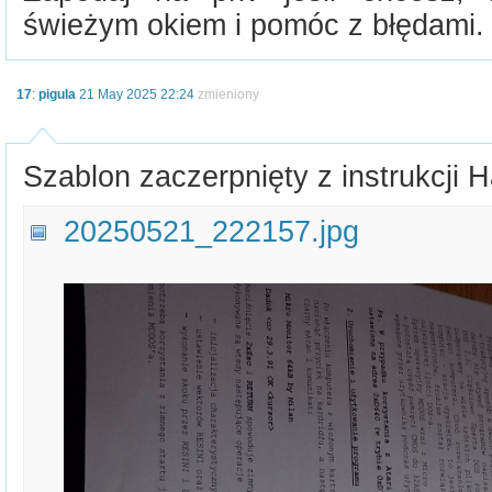
świeżym okiem i pomóc z błędami.
17
:
pigula
21 May 2025 22:24
zmieniony
Szablon zaczerpnięty z instrukcji
20250521_222157.jpg