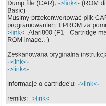
Dump file (CAR):
->link<-
(ROM dis
Basic)
Musimy przekonwertować plik CA
programowaniem EPROM za pomo
>link<-
Atari800 (F1 - Cartridge m
ROM image...).
Zeskanowana oryginalna instrukcj
->link<-
->link<-
informacje o cartridge'u:
->link<-
remiks:
->link<-