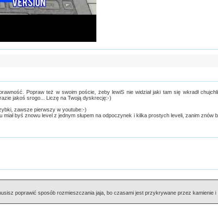
rawność. Popraw też w swoim poście, żeby lewiS nie widział jaki tam się wkradł chujchl
zie jakoś srogo... Liczę na Twoją dyskrecję:-)
zybki, zawsze pierwszy w youtube:-)
elu miał byś znowu level z jednym słupem na odpoczynek i kilka prostych leveli, zanim znów 
usisz poprawić sposób rozmieszczania jaja, bo czasami jest przykrywane przez kamienie i