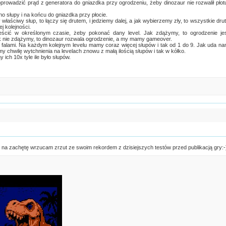
prowadzić prąd z generatora do gniazdka przy ogrodzeniu, żeby dinozaur nie rozwalił płot
o słupy i na końcu do gniazdka przy płocie.
łaściwy słup, to łączy się drutem, i jedziemy dalej, a jak wybierzemy zły, to wszystkie dru
j kolejności.
ścić w określonym czasie, żeby pokonać dany level. Jak zdążymy, to ogrodzenie je
ak nie zdążymy, to dinozaur rozwala ogrodzenie, a my mamy gameover.
cą falami. Na każdym kolejnym levelu mamy coraz więcej słupów i tak od 1 do 9. Jak uda n
amy chwilę wytchnienia na levelach znowu z małą ilością słupów i tak w kółko.
ich 10x tyle ile było słupów.
u na zachętę wrzucam zrzut ze swoim rekordem z dzisiejszych testów przed publikacją gry:-