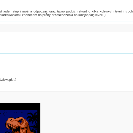
st jeden słup i można odpocząć oraz łatwo podbić rekord o kilka kolejnych leveli i troc
miarkowaniem i zachęcam do próby przeskoczenia na kolejną falę leveli:-)
ziewiątki :)