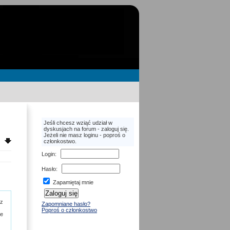
Jeśli chcesz wziąć udział w
dyskusjach na forum - zaloguj się.
Jeżeli nie masz loginu - poproś o
członkostwo.
Login
:
Hasło
:
Zapamiętaj mnie
ez
Zapomniane hasło?
Poproś o członkostwo
ze