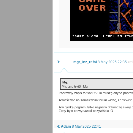
3
:
mgr_inz_rafal
8 May 2025 22:35
zm
Mq:
My, tzn. leviS i Mq
Poprawny zapis to "leviS"? To muszę chyba poprawi
A właściwie na somsiednim forum widzę, że "lewiS". 
A w gierkę pogram, tylko najpierw dokończę swoją :
Żeby było co wydawać oczywiście :D
4
:
Adam
8 May 2025 22:41