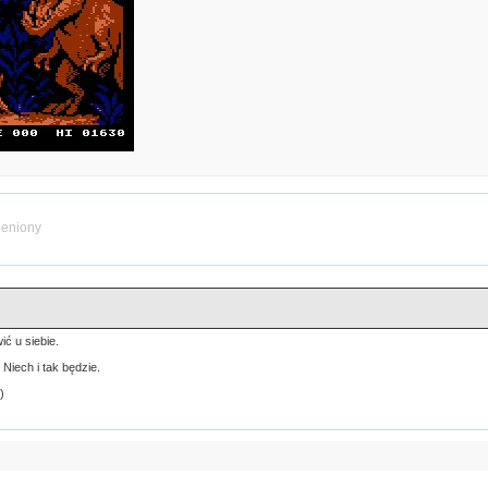
ieniony
ć u siebie.
Niech i tak będzie.
)