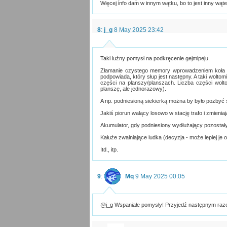
Więcej info dam w innym wątku, bo to jest inny wąte
8
:
j_g
8 May 2025 23:42
Taki luźny pomysł na podkręcenie gejmlpeju.
Złamanie czystego memory wprowadzeniem koła r
podpowiada, który słup jest następny. A taki wolto
części na planszy/planszach. Liczba części wol
planszę, ale jednorazowy).
A np. podniesioną siekierką można by było pozbyć 
Jakiś piorun walący losowo w stację trafo i zmienia
Akumulator, gdy podniesiony wydłużający pozostały
Kałuże zwalniające ludka (decyzja - może lepiej je o
Itd., itp.
9
:
Mq
9 May 2025 00:05
@j_g Wspaniałe pomysły! Przyjedź następnym raze