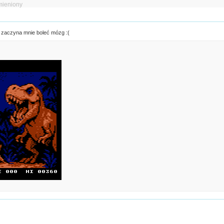
mieniony
e zaczyna mnie boleć mózg :(