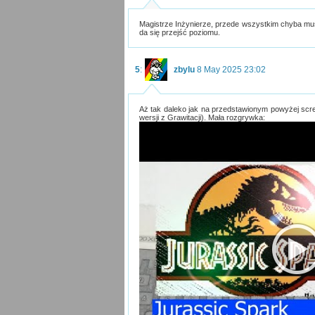
Magistrze Inżynierze, przede wszystkim chyba mus
da się przejść poziomu.
5
:
zbylu
8 May 2025 23:02
Aż tak daleko jak na przedstawionym powyżej scree
wersji z Grawitacji). Mała rozgrywka: