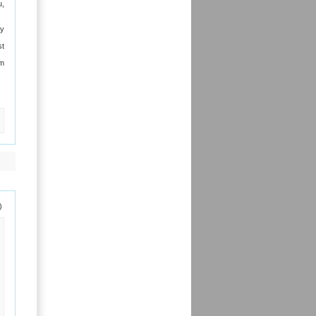
u,
ty
st
am
)