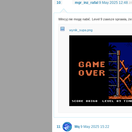
10
:
mgr_inz_rafal
9 May 2025 12:48
z
Wincyj nie mogę nabić. Level 9 zawsze sprawia, ż
wynik_supa.png
11
:
Mq
9 May 2025 15:22