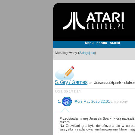
Menu
Forum
Atariki
Niezalogowany (
Zaloguj się
)
5. Gry / Games
» Jurassic Spark - dokoń
Od 1 do 14 z 14
1
:
Mq
8 May 2025 22:01
zmieniony
Przedstawiamy grę Jurassic Spark, którą napisaliś
Mikera.
Na Grawitacji gra była dokończona ale w uprosz
wszystkimi zaplanowanymi knowaniami, które mają 