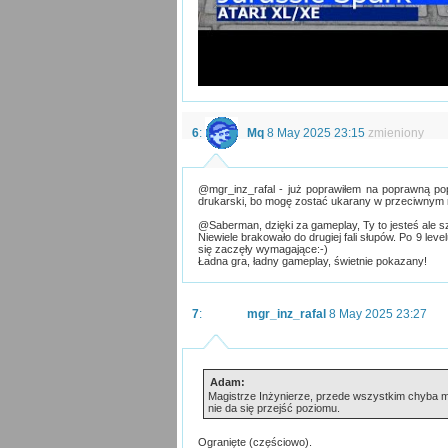
6
:
Mq
8 May 2025 23:15
zmieniony
@mgr_inz_rafal - już poprawiłem na poprawną pop
drukarski, bo mogę zostać ukarany w przeciwnym ra
@Saberman, dzięki za gameplay, Ty to jesteś ale s
Niewiele brakowało do drugiej fali słupów. Po 9 lev
się zaczęły wymagające:-)
Ładna gra, ładny gameplay, świetnie pokazany!
7
:
mgr_inz_rafal
8 May 2025 23:27
Adam:
Magistrze Inżynierze, przede wszystkim chyba m
nie da się przejść poziomu.
Ogranięte (częściowo).