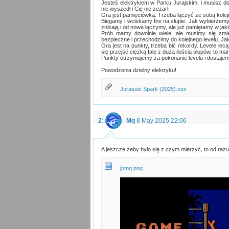
Jesteś elektrykiem w Parku Jurajskim, i musisz do
nie wyszedł i Cię nie zeżarł.
Gra jest pamięciówką. Trzeba łączyć ze sobą kolejn
Biegamy i wciskamy fire na słupie. Jak wybierzemy w
znikają i od nowa łączymy, ale już pamiętamy w jakie
Prób mamy dowolnie wiele, ale musimy się zmie
bezpieczne i przechodzimy do kolejnego levelu. J
Gra jest na punkty, trzeba bić rekordy. Levele le
się przejść ciężką falę z dużą ilością słupów, to m
Punkty otrzymujemy za pokonanie levelu i dostajemy 
Powodzenia dzielny elektryku!
Jurassic Spark (2025).xex
2
:
Mq
8 May 2025 22:06
A jeszcze żeby było się z czym mierzyć, to od raz
jpmq.png