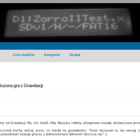
Lista wątków
Kategorie
Szukaj
czona gra z Grawitacji
my na Grawitacji. My, tzn. lewiS i Mq. Muzyka i efekty dźwiękowe zostały dostarczone prz
czonej trochę wersji, przez co traciła na grywalności. Teraz wrzucam tu oto wersję 
powodować irytację graczy z jednoczesnym faktorem "jeszcze raz":-)