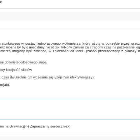
k.
atunkowego w postaci jednorazowego woltomierza, który użyty w potrzebie przez grac
mierz można by było mieć dany nie ot tak, tylko w zamian za stracony czas na pozbieranie je
tomierza mogłaby być zmienna, w zależności od levelu (zasób przechodzący z planszy 
się dotkniętego/losowego słupa.
jący kolejność słupów.
 czas dwukrotnie (im wcześniej się użyje tym efektywniejszy).
mijać).
m na Grawitację:-) Zapraszamy serdecznie:-)