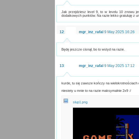
Jak przejdziesz level 9, to w levelu 10 znowu je
dodatkowych punktów. Na razie lekko gratuluję z u
12
:
mgr_inz_rafal
9 May 2025 16:26
Będę jeszcze cisnął, bo to wstyd na razie.
13
:
mgr_inz_rafal
9 May 2025 17:12
kurde, tu się zawsze kończy na wielokrotnościach d
niestety u mnie to na razie maksymalnie 2x9 :/
slup1.png