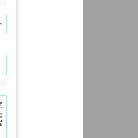
ał
na
ć,
 w
bo
ia
ch