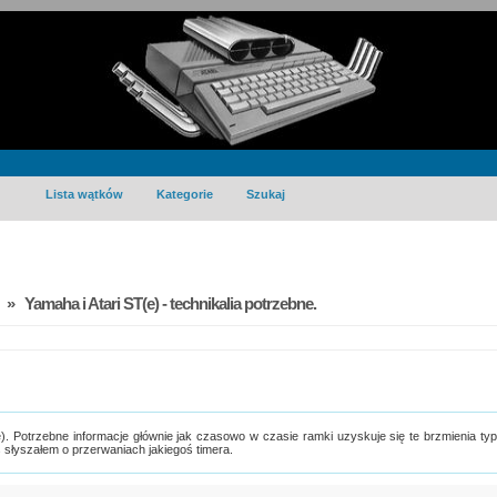
Lista wątków
Kategorie
Szukaj
» Yamaha i Atari ST(e) - technikalia potrzebne.
. Potrzebne informacje głównie jak czasowo w czasie ramki uzyskuje się te brzmienia ty
słyszałem o przerwaniach jakiegoś timera.