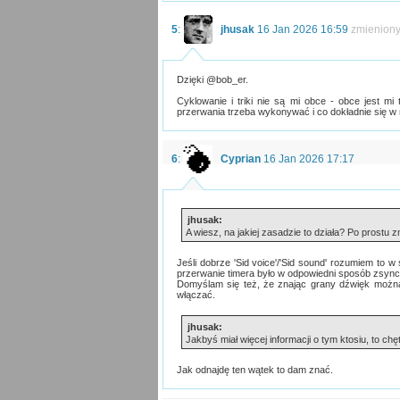
5
:
jhusak
16 Jan 2026 16:59
zmienion
Dzięki @bob_er.
Cyklowanie i triki nie są mi obce - obce jest mi 
przerwania trzeba wykonywać i co dokładnie się w n
6
:
Cyprian
16 Jan 2026 17:17
jhusak:
A wiesz, na jakiej zasadzie to działa? Po prostu
Jeśli dobrze 'Sid voice'/'Sid sound' rozumiem to w
przerwanie timera było w odpowiedni sposób zsyn
Domyślam się też, że znając grany dźwięk można
włączać.
jhusak:
Jakbyś miał więcej informacji o tym ktosiu, to chę
Jak odnajdę ten wątek to dam znać.