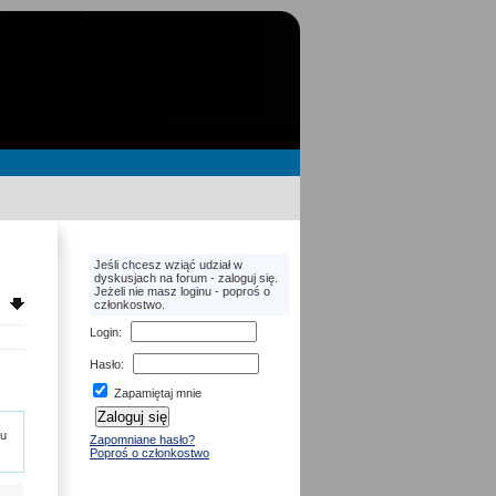
Jeśli chcesz wziąć udział w
dyskusjach na forum - zaloguj się.
Jeżeli nie masz loginu - poproś o
członkostwo.
Login
:
Hasło
:
Zapamiętaj mnie
pu
Zapomniane hasło?
Poproś o członkostwo