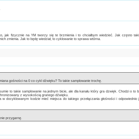
y
to, jak fizycznie na YM tworzy się te brzmienia i to chciałbym wiedzieć. Jak często tak
ich zmienia. Jak to będę wiedział, to cyklowanie to sprawa wtórna.
 zmiana gośności na 0 co cykl dźwięku? To takie samplowanie trochę.
 sumie to takie samplowanie na jednym bicie, ale dla kanału który gra dzwięk. Chodzi o to 
chronizowany z wysokością granego dźwięku.
 w docyklowanym kodzie mieć miejsca do takiego przełączania głośności i odpowiednio 
tnie przygarnę.