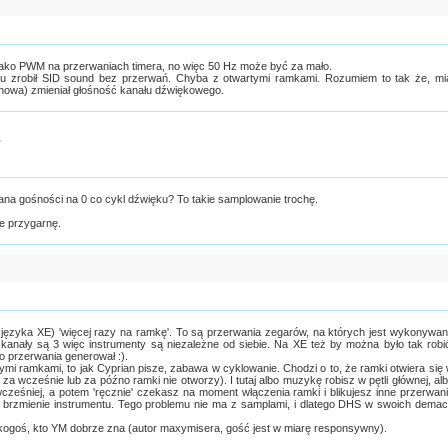
jako PWM na przerwaniach timera, no więc 50 Hz może być za mało.
ku zrobił SID sound bez przerwań. Chyba z otwartymi ramkami. Rozumiem to tak że, mi
ranowa) zmieniał głośność kanału dźwiękowego.
y
miana gośności na 0 co cykl dźwięku? To takie samplowanie trochę.
ie przygarnę.
języka XE) 'więcej razy na ramkę'. To są przerwania zegarów, na których jest wykonywa
kanały są 3 więc instrumenty są niezależne od siebie. Na XE też by można było tak robi
o przerwania generował :).
tymi ramkami, to jak Cyprian pisze, zabawa w cyklowanie. Chodzi o to, że ramki otwiera się
a wcześnie lub za późno ramki nie otworzy). I tutaj albo muzykę robisz w pętli głównej, al
cześniej, a potem 'ręcznie' czekasz na moment włączenia ramki i blikujesz inne przerwan
ić brzmienie instrumentu. Tego problemu nie ma z samplami, i dlatego DHS w swoich dema
 kogoś, kto YM dobrze zna (autor maxymisera, gość jest w miarę responsywny).