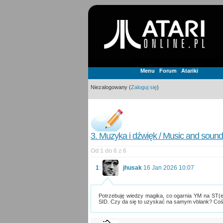
Menu
Forum
Atariki
Niezalogowany (
Zaloguj się
)
3. Muzyka i dźwięk / Music and sound
Od 1 do 6 z 6
1
:
jhusak
16 Jan 2026 10:07
Potrzebuję wiedzy magika, co ogarnia YM na ST(e)
SID. Czy da się to uzyskać na samym vblank? Coś 