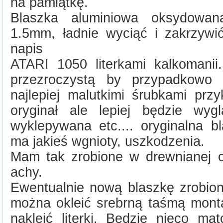
na pamiątkę.
Blaszka aluminiowa oksydowan
1.5mm, ładnie wyciąć i zakrzywić
napis
ATARI 1050 literkami kalkomanii
przezroczystą by przypadkowo 
najlepiej malutkimi śrubkami przy
oryginał ale lepiej będzie wyg
wyklepywana etc.... oryginalna b
ma jakieś wgnioty, uszkodzenia.
Mam tak zrobione w drewnianej o
achy.
Ewentualnie nową blaszkę zrobio
można okleić srebrną taśmą mon
nakleić literki. Będzie nieco ma