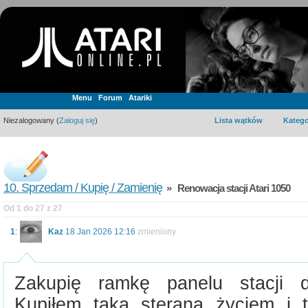
Menu
Forum
Atariki
Niezalogowany (
Zaloguj się
)
Lista wątków
Katego
10. Sprzedam / Kupię / Zamienię
» Renowacja stacji Atari 1050
Od 1 do 27 z 27
1
:
Kaz
18 Jan 2026 12:16
zmieniony
Zakupię ramkę panelu stacji d
Kupiłem taką steraną życiem i t