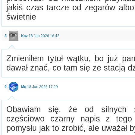
jakiś czas tarcze od zegarów albo
świetnie
8
:
Kaz
18 Jan 2026 16:42
Zmieniłem tytuł wątku, bo już pa
dawał znać, co tam się ze stacją dz
9
:
Mq
18 Jan 2026 17:29
Obawiam się, że od silnych 
częściowo czarny napis z tego
pomysłu jak to zrobić, ale uważał 