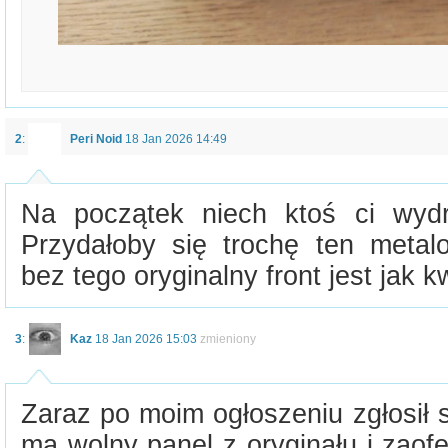
2
:
Peri Noid
18 Jan 2026 14:49
Na początek niech ktoś ci wyd
Przydałoby się trochę ten meta
bez tego oryginalny front jest jak k
3
:
Kaz
18 Jan 2026 15:03
zmieniony
Zaraz po moim ogłoszeniu zgłosił s
ma wolny panel z oryginału i zaof