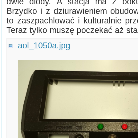
dwie diody. A stacja ma z bok
Brzydko i z dziurawieniem obudow
to zaszpachlować i kulturalnie pr
Teraz tylko muszę poczekać aż sta
aol_1050a.jpg