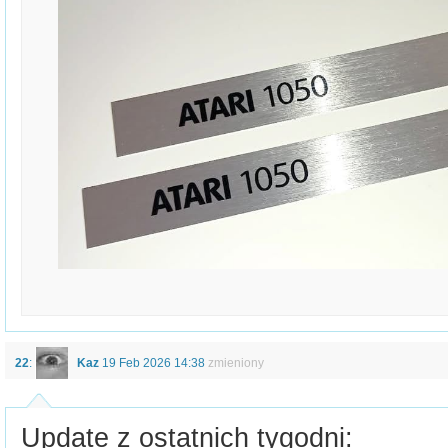
22
:
Kaz
19 Feb 2026 14:38
zmieniony
Update z ostatnich tygodni: