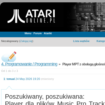
Menu
Forum
Atariki
Niezalogowany (
Zaloguj się
)
Lista wątków
Katego
4. Programowanie / Programming
» Player MPT z obsługą głośnoś
Od 1 do 3 z 3
1
:
tonual
24 May 2026 19:20
zmieniony
Poszukiwany, poszukiwana:
Player dla plików Music Pro Track