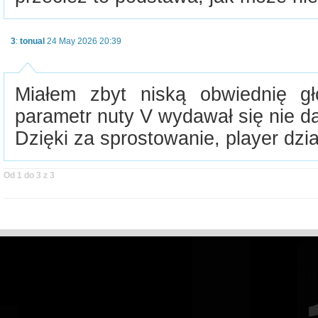
3
:
tonual
24 May 2026 20:39
Miałem zbyt niską obwiednię gł
parametr nuty V wydawał się nie d
Dzięki za sprostowanie, player dzia
Od 1 do 3 z 3