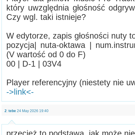
który uwzględnia głośność odgryw
Czy wgl. taki istnieje?
W edytorze, zapis głośności nuty t
pozycja| nuta-oktawa | num.instr
(V wartość od 0 do F)
00 | D-1 | 03V4
Player referencyjny (niestety nie u
->link<-
2
:
tebe
24 May 2026 19:40
przecież to podstawa, jak może nie