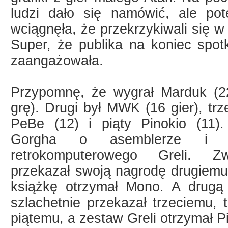
ludzi dało się namówić, ale po
wciągnęła, że przekrzykiwali się w
Super, że publika na koniec spotk
zaangażowała.
Przypomnę, że wygrał Marduk (2
grę). Drugi był MWK (16 gier), tr
PeBe (12) i piąty Pinokio (11)
Gorgha o asemblerze i 
retrokomputerowego Greli. Zw
przekazał swoją nagrodę drugiemu,
książkę otrzymał Mono. A drugą
szlachetnie przekazał trzeciemu,
piątemu, a zestaw Greli otrzymał Pi