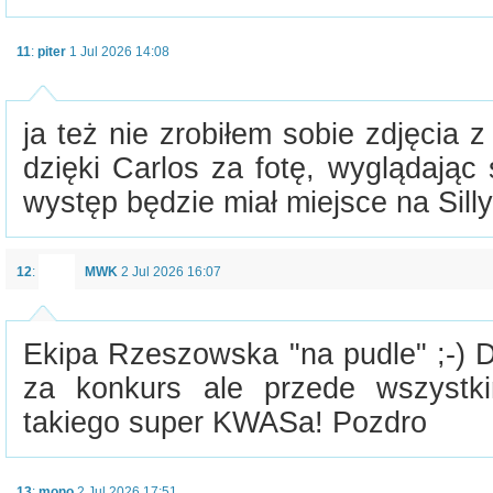
11
:
piter
1 Jul 2026 14:08
ja też nie zrobiłem sobie zdjęcia z
dzięki Carlos za fotę, wyglądając s
występ będzie miał miejsce na Sill
12
:
MWK
2 Jul 2026 16:07
Ekipa Rzeszowska "na pudle" ;-) 
za konkurs ale przede wszystk
takiego super KWASa! Pozdro
13
:
mono
2 Jul 2026 17:51