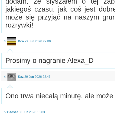
dodam, że słyszałem o tej zab
jakiegoś czasu, jak coś jest dobr
może się przyjąć na naszym grunc
rozrywki!
3
:
Bca
29 Jun 2026 22:09
Prosimy o nagranie Alexa_D
4
:
Kaz
29 Jun 2026 22:46
Ono trwa niecałą minutę, ale może
5
:
Caesar
30 Jun 2026 10:03