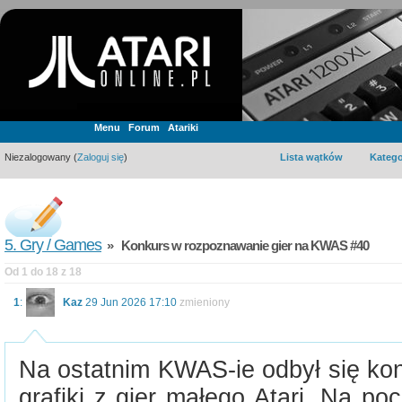
Menu
Forum
Atariki
Niezalogowany (
Zaloguj się
)
Lista wątków
Katego
5. Gry / Games
» Konkurs w rozpoznawanie gier na KWAS #40
Od 1 do 18 z 18
1
:
Kaz
29 Jun 2026 17:10
zmieniony
Na ostatnim KWAS-ie odbył się ko
grafiki z gier małego Atari. Na po