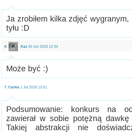
Ja zrobiłem kilka zdjęć wygranym, 
tyłu :D
6
:
Kaz
30 Jun 2026 12:34
Może być :)
7
:
Carlos
1 Jul 2026 13:51
Podsumowanie: konkurs na od
zawierał w sobie potężną dawkę 
Takiej abstrakcji nie doświad