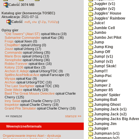
Juggler (v1)
Całość 3074 MB
Juggler (v2)
Katalog gier (konwencja TOSEC)
Juggles' House
Aktualizacja: 2021-07-11
Juggles' Rainbow
Całość
,
md5
sha
(
7-Zip
,
TUGZip
)
Juice!
Jumble Cell
Opisy gier
Jumbo
"Old Towers" (Atari ST)
opisał Misza (19)
Jumbo Jet Pilot
Submarine Commander
opisał Kaz (36)
Frogs
opisał Xeen (0)
Jump
Choplifter!
opisał Urborg (0)
Jump King
Joust
opisał Urborg (17)
Jump Off
Commando
opisał Urborg (35)
Mario Bros
opisał Urborg (13)
Jump! (v1)
Xenophobe
opisał Urborg (36)
Jump! (v2)
Robbo Forever
opisał tbxx (16)
Jump! Skok!
Kolony 2106
opisał tbxx (3)
Jump!!!
Archon II: Adept
opisał Urborg/TDC (9)
Spitfire Ace/Hellcat Ace
opisał Farscape (9)
Jump-Pac
Wyspa
opisał Kaz (9)
Jumper
Archon
opisał Urborg/TDC (16)
Jumper 2
The Last Starfighter
opisał TDC (30)
Dwie Wieże
opisał Muffy (19)
Jumper 85
Basil The Great Mouse Detective
opisał Charlie
Jumpin' Spider
Cherry (125)
Jumping Ball
Inny Świat
opisał Charlie Cherry (17)
Jumping Ghost
Inspektor
opisał Charlie Cherry (19)
Grand Prix Simulator
opisał Charlie Cherry (16)
Jumping Jack (v1)
Jumping Jack (v2)
«« nowsze
starsze »»
Jumping Jacks Big Adve
Jumping Jim
Wewnętrzne/Internals
Jumpjet
Jumpman (v1)
Organizowanie imprez Atari - dyskusja
Jumpman (v2)