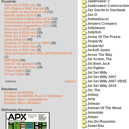
Jawbreaker 2
Poradniki
Nowe gry w 2026 roku
(1)
Jawbreaker Construction 
SFX-Engine w MAD Pascalu
(3)
Jax Stardo In Starblade
Narzędzie do tworzenia scrolli
(12)
Jax-O
Kartridż Sparta DOS X
(6)
Usprawnienia magnetofonu XC12
(12)
Jednadvacet
Konserwacja stacji dysków 1050
(19)
Jeepers Creepers
Konserwacja magnetofonu XC12
(15)
Jellybeans
Nowe gry w 2020 roku
(2)
Jellyfish
Nowe gry w 2019 roku
(35)
Nowe gry w 2017 roku
(3)
Jenny Of The Prairie
Larek pokazuje
(40)
Jeopardy
Emulacja ZX Spectrum na VBXE
(26)
Jeopardy!
Nowe gry w 2016 roku
(7)
Nowe gry w 2015 roku
(4)
Jerkoff Junior
Partycjonowanie karty SIDE (APT/FAT16/FAT32)
Jesus The Way
(1)
Jet Action, The
BMPVIEW
(34)
Jet Boot Jack
Atari ST dla opornych
(75)
Nowe gry w 2014 roku
(19)
Jet Fighter
Tritone engine
(11)
Jet Set Willy
QChan Engine
(6)
Jet Set Willy 2007
nowsze
starsze
Jet Set Willy 2007 VBXE
Jet Set Willy 2019
Emulatory
Jet, The
Emulator Atari800Win
Jetboy
Emulator Atari800Win PLus 4.0 (Windows)
Jetix
Emulator Atari++ (multiplatform)
Emulator Altirra (Windows)
Jetman
Jetman Of The Wood
Biblioteka Atarowca
Jetmobile
Jetpac
Jeu Du Royaume
Jewel Bits