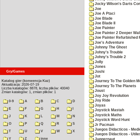
Jocky Wilson's Darts C
Joe
Joe A Ptaci
Joe Blade
Joe Blade II
Joe Painter
Joe Painter 2 Deeper Wal
Joe Painter Refurbished 
Joe's Adventure
Johnny The Ghost
Johny's Trouble
Johny's Trouble 2
Jolly
Jones
Gry/Games
Joshi
Jot
Katalog gier (konwencja Kaz)
Journey To The Golden M
Aktualizacja: 2026-07-19
Journey To The Planets
Liczba katalogów: 8878, liczba plików: 40040
Joust
Zmian katalogów: 1, zmian plików: 1
Joy Joy Revolution
Joy Ride
0-9
A
B
C
D
Joyas
E
F
G
H
I
Joystick Mastah
Joystick Maths
J
K
L
M
N
Joystick Word Hunt
O
P
Q
R
S
Jr Pacman
Juegos Didacticos - Medi
T
U
V
W
X
Juegos Didacticos - Utile
Y
Z
inne
Juggernaut