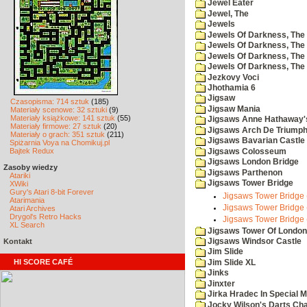
Jewel Eater
Jewel, The
Jewels
Jewels Of Darkness, The
Jewels Of Darkness, The 
Jewels Of Darkness, The 
Jewels Of Darkness, The
Jezkovy Voci
Jhothamia 6
Jigsaw
Czasopisma: 714 sztuk
(185)
Jigsaw Mania
Materiały scenowe: 32 sztuki
(9)
Materiały książkowe: 141 sztuk
(55)
Jigsaws Anne Hathaway'
Materiały firmowe: 27 sztuk
(20)
Jigsaws Arch De Triump
Materiały o grach: 351 sztuk
(211)
Jigsaws Bavarian Castle
Spiżarnia Voya na Chomikuj.pl
Bajtek Redux
Jigsaws Colosseum
Jigsaws London Bridge
Zasoby wiedzy
Jigsaws Parthenon
Atariki
Jigsaws Tower Bridge
XWiki
Gury's Atari 8-bit Forever
Jigsaws Tower Bridge 
Atarimania
Jigsaws Tower Bridge 
Atari Archives
Drygol's Retro Hacks
Jigsaws Tower Bridge 
XL Search
Jigsaws Tower Of London
Kontakt
Jigsaws Windsor Castle
Jim Slide
HI SCORE CAFÉ
Jim Slide XL
Jinks
Jinxter
Jirka Hradec In Special M
Jocky Wilson's Darts Cha