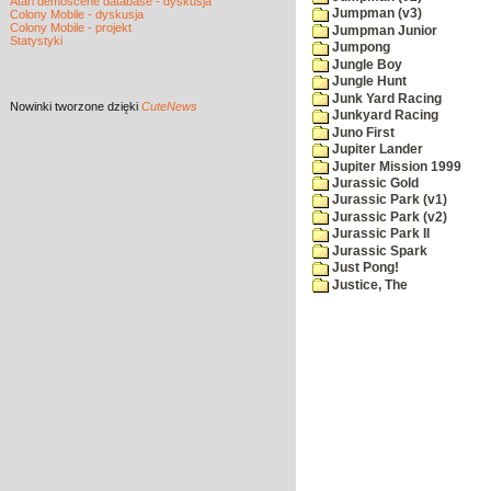
Atari demoscene database - dyskusja
Jumpman (v3)
Colony Mobile - dyskusja
Colony Mobile - projekt
Jumpman Junior
Statystyki
Jumpong
Jungle Boy
Jungle Hunt
Junk Yard Racing
Nowinki
tworzone dzięki
CuteNews
Junkyard Racing
Juno First
Jupiter Lander
Jupiter Mission 1999
Jurassic Gold
Jurassic Park (v1)
Jurassic Park (v2)
Jurassic Park II
Jurassic Spark
Just Pong!
Justice, The