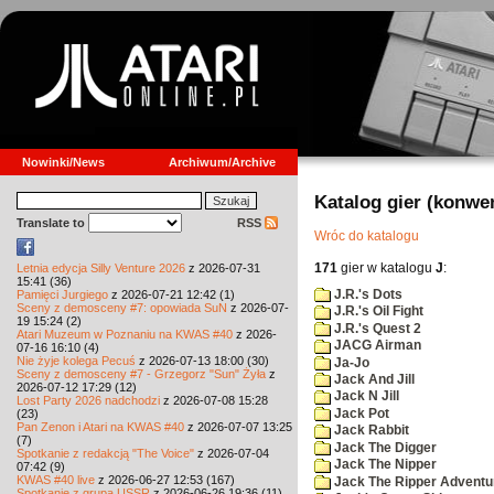
Nowinki/News
Archiwum/Archive
Katalog gier (konwe
Translate to
RSS
Wróc do katalogu
171
gier w katalogu
J
:
Letnia edycja Silly Venture 2026
z 2026-07-31
15:41 (36)
J.R.'s Dots
Pamięci Jurgiego
z 2026-07-21 12:42 (1)
Sceny z demosceny #7: opowiada SuN
z 2026-07-
J.R.'s Oil Fight
19 15:24 (2)
J.R.'s Quest 2
Atari Muzeum w Poznaniu na KWAS #40
z 2026-
JACG Airman
07-16 16:10 (4)
Nie żyje kolega Pecuś
z 2026-07-13 18:00 (30)
Ja-Jo
Sceny z demosceny #7 - Grzegorz "Sun" Żyła
z
Jack And Jill
2026-07-12 17:29 (12)
Jack N Jill
Lost Party 2026 nadchodzi
z 2026-07-08 15:28
Jack Pot
(23)
Pan Zenon i Atari na KWAS #40
z 2026-07-07 13:25
Jack Rabbit
(7)
Jack The Digger
Spotkanie z redakcją "The Voice"
z 2026-07-04
Jack The Nipper
07:42 (9)
KWAS #40 live
z 2026-06-27 12:53 (167)
Jack The Ripper Adventu
Spotkanie z grupą USSR
z 2026-06-26 19:36 (11)