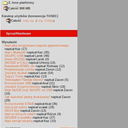
Z. Inne platformy
Całość 908 MB
Katalog użytków (konwencja TOSEC)
Całość
,
md5
sha
(
7-Zip
,
TUGZip
)
Sprzęt/Hardware
Wynalazki
Atari jako programator pojazdu gąsienicowego
napisał Kaz (17)
Atari i Bluetooth
napisał Kaz (35)
SIO2PC-USB
napisał Larek (46)
Nowe SIO2SD
napisał Larek (0)
SIO2SD w CA12
napisał Urborg (15)
Ratowanie ATMEL-ów
napisał Yoohaas (12)
Projektowanie cartów
napisał Zenon (12)
Joystick do Atari
napisał Larek (54)
Tygrys Turbo
napisał Kaz (13)
Testowałem "Simple Stereo"
napisał Zaxon (5)
Rozszerzenie 1MB
napisał Asal (21)
Joystick trzyprzyciskowy
napisał Sikor (18)
Moje MyIDE oraz SIO2PC na USB
napisał Zaxon
(16)
Jak wykonać płytkę drukowaną?
napisał Zaxon
(28)
Rozszerzenie 576kB
napisał Asal (36)
Soczyste kolory
napisał scalak (29)
XEGS Box
napisał Zaxon (13)
Atari w różnych rolach
napisał Różyk (9)
SIO2IDE w pudełku
napisał Kaz (27)
Atari steruje tokarką
napisał Kaz (15)