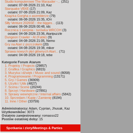
Studio komputerowe The Marauder -...
(251)
ostatni: 07-08-2026 21:10, Kaz
Starquake VBXE
(17)
ostatni: 07-08-2026 21:09, Kaz
Książka Gorgha o asemblerze
(79)
ostatni: 06-08-2026 15:35, tOri
Silly Venture 2026SE - the bigges...
(113)
ostatni: 06-08-2026 00:48, tdc
Rocznica 1 sierpnia - turówka WRCOH
(3)
ostatni: 04-08-2026 23:36, Ataripuzzle
Dungeon Crawler - AI (Fable)
(9)
ostatni: 04-08-2026 21:05, Nemo
Gry na Atari z pszczołami
(20)
ostatni: 04-08-2026 19:38, miker
Sprawa nowych płyt głównych Atari...
(71)
ostatni: 04-08-2026 19:18, tebe
Kategorie Forum Atarum
1. Projekty / Projects
(29857)
2. Grafika / Graphics
(6815)
3. Muzyka i dźwięk / Music and sound
(8058)
4. Programowanie / Programming
(13171)
5. Gry / Games
(36909)
6. Użytki / Utils
(4827)
7. Scena / Scene
(20244)
8. Sprzęt / Hardware
(27891)
9. Sprawy wewnętrzne / Internal affairs
(5842)
10. Sprzedam / Kupię / Zamienię
(8194)
11. Inne / Other
(33759)
Administratorzy:
Adam, Cyprian, Jhusak, Kaz
Użytkowników:
3073
Ostatnio zarejestrowany:
romasso22
Postów ostatniej doby:
15
Spotkania i zloty/Meetings & Parties