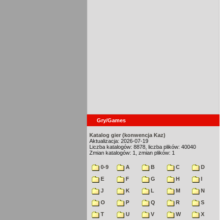
Gry/Games
Katalog gier (konwencja Kaz)
Aktualizacja: 2026-07-19
Liczba katalogów: 8878, liczba plików: 40040
Zmian katalogów: 1, zmian plików: 1
0-9
A
B
C
D
E
F
G
H
I
J
K
L
M
N
O
P
Q
R
S
T
U
V
W
X