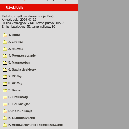
Użytki/Utils
Katalog użytków (konwencja Kaz)
Aktualizacja: 2026-03-12
Liczba katalogów: 2141, liczba plików: 10533
Zmian katalogów: 52, zmian plików: 93
1. Biuro
2. Grafika
3. Muzyka
4. Programowanie
5. Magnetofon
6. Stacja dyskietek
7. DOS-y
8. ROM-y
9. Rozne
B. Emulatory
C. Edukacyjne
D. Komunikacja
E. Diagnostyczne
F. Archiwizowanie i kompresowanie