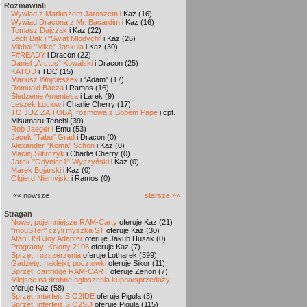
Rozmawiali
Wywiad z Mariuszem Jaroszem
i Kaz (16)
Wywiad Dracona z Mr. Bacardim
i Kaz (16)
Tomasz Dajczak
i Kaz (22)
Lech Bąk i "Świat Młodych"
i Kaz (26)
Michał "Mike" Jaskuła
i Kaz (30)
F#READY
i Dracon (22)
Daniel „Arctus” Kowalski
i Dracon (25)
KATOD
i TDC (15)
Mariusz Wojcieszek
i "Adam" (17)
Romuald Bacza
i Ramos (16)
Śledzenie Amentesa
i Larek (9)
Leszek Łuciów
i Charlie Cherry (17)
TO JUŻ ZA TOBĄ: rozmowa z Bobem Pape
i cpt.
Misumaru Tenchi (39)
Rob Jaeger
i Emu (53)
Jacek "Tabu" Grad
i Dracon (0)
Alexander "Koma" Schön
i Kaz (0)
Maciej Ślifirczyk
i Charlie Cherry (0)
Jarek "Odyniec1" Wyszyński
i Kaz (0)
Marek Bojarski
i Kaz (0)
Olgierd Niemyjski
i Ramos (0)
«« nowsze
starsze »»
Stragan
Nowe, pojemniejsze RAM-Carty
oferuje Kaz (21)
"mouSTer" czyli myszka ST
oferuje Kaz (30)
Atari USBJoy Adapter
oferuje Jakub Husak (0)
Programy: Kolony 2106
oferuje Kaz (7)
Sprzęt: rozszerzenia
oferuje Lotharek (399)
Gadżety: naklejki, pocztówki
oferuje Sikor (11)
Sprzęt: cartridge RAM-CART
oferuje Zenon (7)
Miejsce na drobne ogłoszenia kupna/sprzedaży
oferuje Kaz (58)
Sprzęt: interfejs SIO2IDE
oferuje Piguła (3)
Sprzęt: interfejs SIO2SD
oferuje Piguła (115)