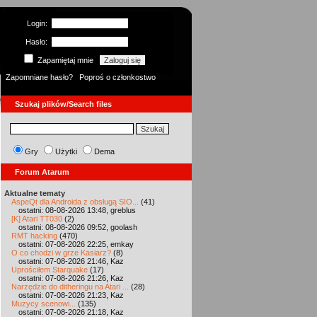
Login:
Hasło:
Zapamiętaj mnie
Zapomniane hasło?
Poproś o członkostwo
Szukaj plików/Search files
Gry
Użytki
Dema
Forum Atarum
Aktualne tematy
AspeQt dla Androida z obsługą SIO...
(41)
ostatni: 08-08-2026 13:48, greblus
[K] Atari TT030
(2)
ostatni: 08-08-2026 09:52, goolash
RMT hacking
(470)
ostatni: 07-08-2026 22:25, emkay
O co chodzi w grze Kasiarz?
(8)
ostatni: 07-08-2026 21:46, Kaz
Uprościłem Starquake
(17)
ostatni: 07-08-2026 21:26, Kaz
Narzędzie do ditheringu na Atari ...
(28)
ostatni: 07-08-2026 21:23, Kaz
Muzycy scenowi...
(135)
ostatni: 07-08-2026 21:18, Kaz