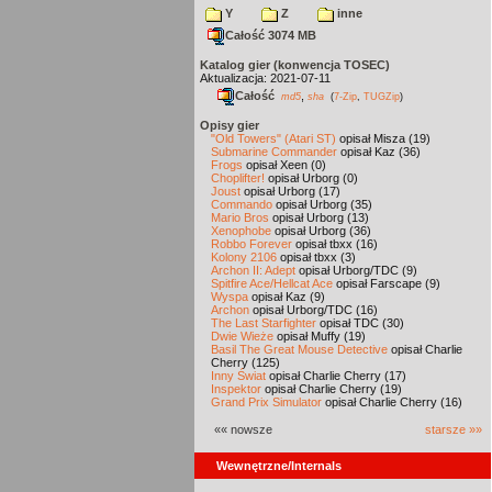
Y
Z
inne
Całość 3074 MB
Katalog gier (konwencja TOSEC)
Aktualizacja: 2021-07-11
Całość
,
md5
sha
(
7-Zip
,
TUGZip
)
Opisy gier
"Old Towers" (Atari ST)
opisał Misza (19)
Submarine Commander
opisał Kaz (36)
Frogs
opisał Xeen (0)
Choplifter!
opisał Urborg (0)
Joust
opisał Urborg (17)
Commando
opisał Urborg (35)
Mario Bros
opisał Urborg (13)
Xenophobe
opisał Urborg (36)
Robbo Forever
opisał tbxx (16)
Kolony 2106
opisał tbxx (3)
Archon II: Adept
opisał Urborg/TDC (9)
Spitfire Ace/Hellcat Ace
opisał Farscape (9)
Wyspa
opisał Kaz (9)
Archon
opisał Urborg/TDC (16)
The Last Starfighter
opisał TDC (30)
Dwie Wieże
opisał Muffy (19)
Basil The Great Mouse Detective
opisał Charlie
Cherry (125)
Inny Świat
opisał Charlie Cherry (17)
Inspektor
opisał Charlie Cherry (19)
Grand Prix Simulator
opisał Charlie Cherry (16)
«« nowsze
starsze »»
Wewnętrzne/Internals