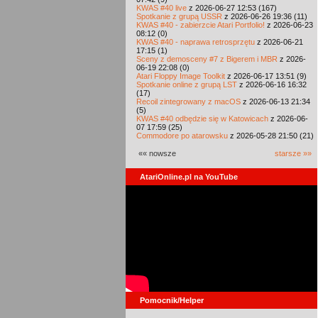
KWAS #40 live
z 2026-06-27 12:53 (167)
Spotkanie z grupą USSR
z 2026-06-26 19:36 (11)
KWAS #40 - zabierzcie Atari Portfolio!
z 2026-06-23
08:12 (0)
KWAS #40 - naprawa retrosprzętu
z 2026-06-21
17:15 (1)
Sceny z demosceny #7 z Bigerem i MBR
z 2026-
06-19 22:08 (0)
Atari Floppy Image Toolkit
z 2026-06-17 13:51 (9)
Spotkanie online z grupą LST
z 2026-06-16 16:32
(17)
Recoil zintegrowany z macOS
z 2026-06-13 21:34
(5)
KWAS #40 odbędzie się w Katowicach
z 2026-06-
07 17:59 (25)
Commodore po atarowsku
z 2026-05-28 21:50 (21)
«« nowsze
starsze »»
AtariOnline.pl na YouTube
Pomocnik/Helper