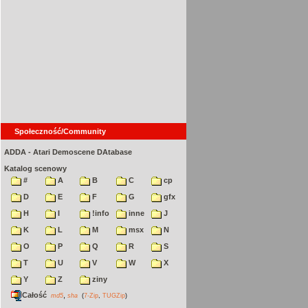
Społeczność/Community
ADDA - Atari Demoscene DAtabase
Katalog scenowy
#
A
B
C
cp
D
E
F
G
gfx
H
I
!info
inne
J
K
L
M
msx
N
O
P
Q
R
S
T
U
V
W
X
Y
Z
ziny
Całość
,
md5
sha
(
7-Zip
,
TUGZip
)