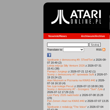
Nowinki/News
Archiwum/Archive
Translate to
RSS
Spotkanie z demosceną #9: STeel/Tori
z 2026-08-
07 20:49 (2)
Letnia edycja Silly Venture 2026
z 2026-07-31
15:41 (38)
Pamięci Jurgiego
z 2026-07-21 12:42 (1)
Sceny z demosceny #7: opowiada SuN
z 2026-07-
19 15:24 (2)
Atari Muzeum w Poznaniu na KWAS #40
z 2026-
07-16 16:10 (4)
Nie żyje kolega Pecuś
z 2026-07-13 18:00 (30)
Sceny z demosceny #7 - Grzegorz "Sun" Żyła
z
2026-07-12 17:29 (12)
Lost Party 2026 nadchodzi
z 2026-07-08 15:28
(23)
Pan Zenon i Atari na KWAS #40
z 2026-07-07 13:25
(7)
Spotkanie z redakcją "The Voice"
z 2026-07-04
07:42 (9)