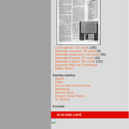
Czasopisma: 714 sztuk
(185)
Materiały scenowe: 32 sztuki
(9)
Materiały książkowe: 141 sztuk
(55)
Materiały firmowe: 27 sztuk
(20)
Materiały o grach: 351 sztuk
(211)
Spiżarnia Voya na Chomikuj.pl
Bajtek Redux
Zasoby wiedzy
Atariki
XWiki
Gury's Atari 8-bit Forever
Atarimania
Atari Archives
Drygol's Retro Hacks
XL Search
Kontakt
HI SCORE CAFÉ