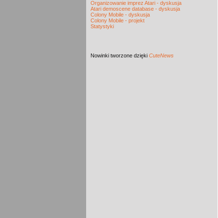
Organizowanie imprez Atari - dyskusja
Atari demoscene database - dyskusja
Colony Mobile - dyskusja
Colony Mobile - projekt
Statystyki
Nowinki
tworzone dzięki
CuteNews