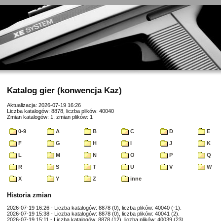
Katalog gier (konwencja Kaz)
Aktualizacja: 2026-07-19 16:26
Liczba katalogów: 8878, liczba plików: 40040
Zmian katalogów: 1, zmian plików: 1
0-9
A
B
C
D
E
F
G
H
I
J
K
L
M
N
O
P
Q
R
S
T
U
V
W
X
Y
Z
inne
Historia zmian
2026-07-19 16:26 - Liczba katalogów: 8878 (0), liczba plików: 40040 (-1).
2026-07-19 15:38 - Liczba katalogów: 8878 (0), liczba plików: 40041 (2).
2026-07-19 15:11 - Liczba katalogów: 8878 (12), liczba plików: 40039 (23).