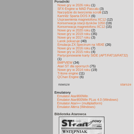
Poradniki
Nowe gry w 2026 roku
(1)
SFX-Engine w MAD Pascalu
(3)
Narzędzie do tworzenia scrolli
(12)
Kartridż Sparta DOS X
(6)
Usprawnienia magnetofonu XC12
(12)
Konserwacja stacji dysków 1050
(19)
Konserwacja magnetofonu XC12
(15)
Nowe gry w 2020 roku
(2)
Nowe gry w 2019 roku
(35)
Nowe gry w 2017 roku
(3)
Larek pokazuje
(40)
Emulacja ZX Spectrum na VBXE
(26)
Nowe gry w 2016 roku
(7)
Nowe gry w 2015 roku
(4)
Partycjonowanie karty SIDE (APT/FAT16/FAT32)
(1)
BMPVIEW
(34)
Atari ST dla opornych
(75)
Nowe gry w 2014 roku
(19)
Tritone engine
(11)
QChan Engine
(6)
nowsze
starsze
Emulatory
Emulator Atari800Win
Emulator Atari800Win PLus 4.0 (Windows)
Emulator Atari++ (multiplatform)
Emulator Altirra (Windows)
Biblioteka Atarowca