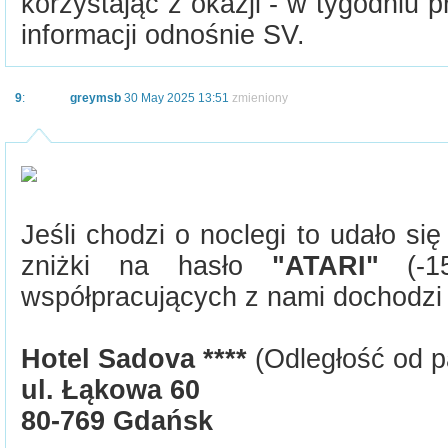
korzystając z okazji - w tygodniu
informacji odnośnie SV.
9
:
greymsb
30 May 2025 13:51
zmieniony
Jeśli chodzi o noclegi to udało s
zniżki na hasło
"ATARI"
(-15
współpracujących z nami dochodzi
Hotel Sadova ****
(Odległość od p
ul. Łąkowa 60
80-769 Gdańsk