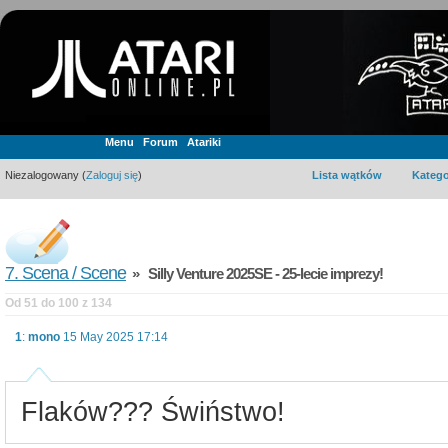
Menu
Forum
Atariki
Niezalogowany (
Zaloguj się
)
Lista wątków
Katego
7. Scena / Scene
» Silly Venture 2025SE - 25-lecie imprezy!
Od 51 do 100 z 134
1
:
mono
15 May 2025 17:14
Flaków??? Świństwo!