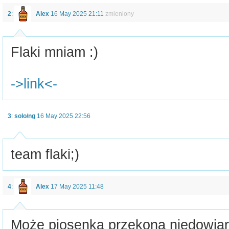
2
:
Alex
16 May 2025 21:11
zmieniony
Flaki mniam :)
->link<-
3
:
solo/ng
16 May 2025 22:56
team flaki;)
4
:
Alex
17 May 2025 11:48
Może piosenka przekona niedowiar