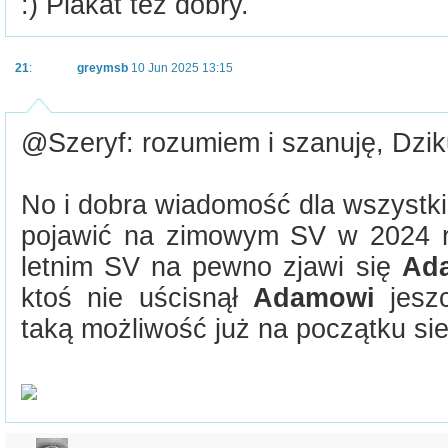
:) Plakat też dobry.
21
:
greymsb
10 Jun 2025 13:15
@Szeryf: rozumiem i szanuję, Dzik
No i dobra wiadomość dla wszystkic
pojawić na zimowym SV w 2024 r
letnim SV na pewno zjawi się
Ad
ktoś nie uścisnął
Adamowi
jeszc
taką możliwość już na początku sie