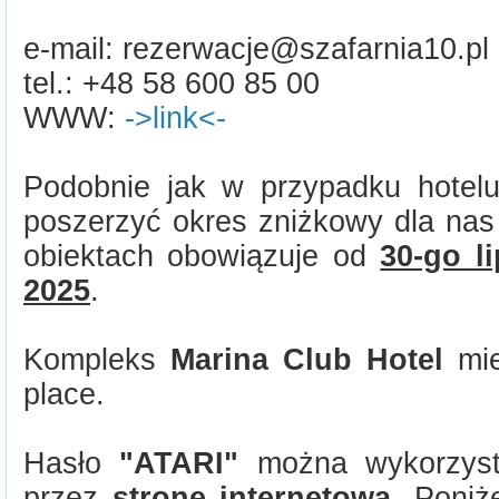
e-mail: rezerwacje@szafarnia10.pl
tel.: +48 58 600 85 00
WWW:
->link<-
Podobnie jak w przypadku hote
poszerzyć okres zniżkowy dla nas 
obiektach obowiązuje od
30-go l
2025
.
Kompleks
Marina Club Hotel
mie
place.
Hasło
"ATARI"
można wykorzysta
przez
stronę internetową
. Poniże