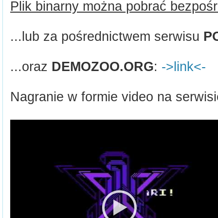
Plik binarny można pobrać bezpośr
...lub za pośrednictwem serwisu
P
...oraz
DEMOZOO.ORG
:
->link<-
Nagranie w formie video na serwis