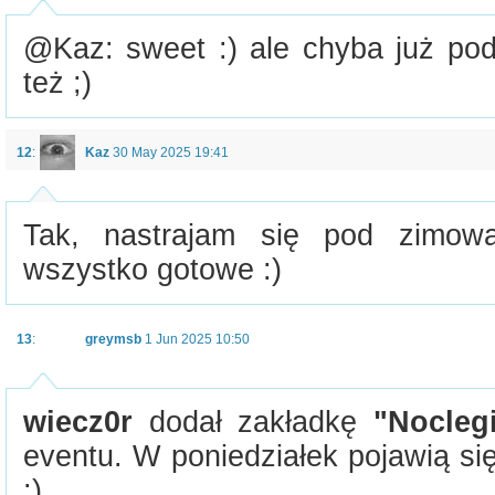
@Kaz: sweet :) ale chyba już pod
też ;)
12
:
Kaz
30 May 2025 19:41
Tak, nastrajam się pod zimową
wszystko gotowe :)
13
:
greymsb
1 Jun 2025 10:50
wiecz0r
dodał zakładkę
"Nocleg
eventu. W poniedziałek pojawią si
:)