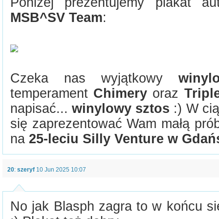
Poniżej prezentujemy plakat a
MSB^SV Team
:
Czeka nas wyjątkowy
winyl
temperament
Chimery
oraz
Tripl
napisać...
winylowy sztos
:) W ci
się zaprezentować Wam małą prób
na
25-leciu Silly Venture w Gda
20
:
szeryf
10 Jun 2025 10:07
No jak Blasph zagra to w końcu si