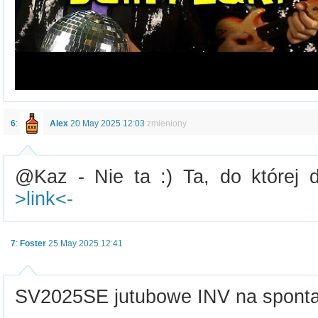
6
:
Alex
20 May 2025 12:03
zmieniony
@Kaz - Nie ta :) Ta, do której 
>link<-
7
:
Foster
25 May 2025 12:41
SV2025SE jutubowe INV na sponta