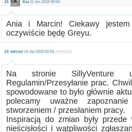
22
:
Kaz
11 Jun 2025 09:04
Ania i Marcin! Ciekawy jeste
oczywiście będę Greyu.
23
:
wieczor
16 Jun 2025 02:53
zmieniony
Na stronie SillyVenture u
Regulamin/Przesyłanie prac. Chwil
spowodowane to było głównie aktua
polecamy uważne zapoznani
stworzeniem / przesłaniem pracy.
Inspiracją do zmian były przed
nieścisłości i wątpliwości zgłas