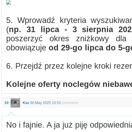
5. Wprowadź kryteria wyszukiwan
(
np. 31 lipca - 3 sierpnia 202
poszerzyć okres zniżkowy dla 
obowiązuje
od 29-go lipca do 5-g
6. Przejdź przez kolejne kroki rezer
Kolejne oferty noclegów nieba
10
:
Kaz
30 May 2025 15:52
zmieniony
No i fajnie. A ja już piję odpowiedn