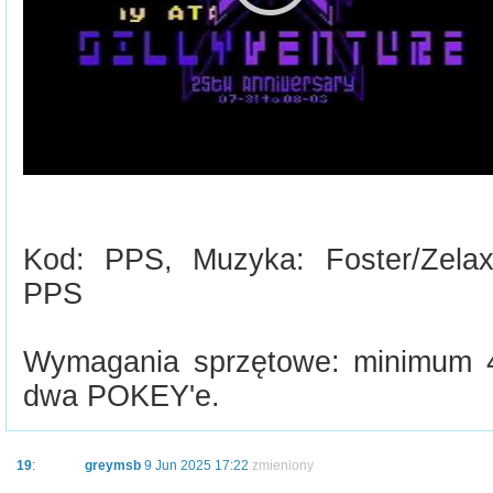
Kod: PPS, Muzyka: Foster/Zela
PPS
Wymagania sprzętowe: minimum 
dwa POKEY'e.
19
:
greymsb
9 Jun 2025 17:22
zmieniony