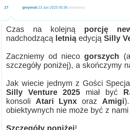
27
:
greymsb
23 Jun 2025 00:36
zmieniony
Czas na kolejną
porcję ne
nadchodzącą
letnią
edycją
Silly V
Zaczniemy od nieco
gorszych
(a
szczegóły poniżej), a skończymy n
Jak wiecie jednym z Gości Specj
Silly Venture 2025
miał być
R
konsoli
Atari Lynx
oraz
Amigi
)
obiektywnych nie może być z nami te
Szczegóły poniżej
!