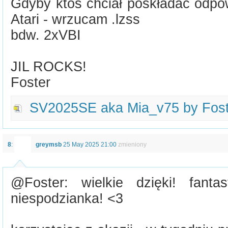
Gdyby ktoś chciał poskładać odpo
Atari - wrzucam .lzss
bdw. 2xVBI
JIL ROCKS!
Foster
SV2025SE aka Mia_v75 by Foste
8
:
greymsb
25 May 2025 21:00
zmieniony
@Foster: wielkie dzięki! fant
niespodzianka! <3