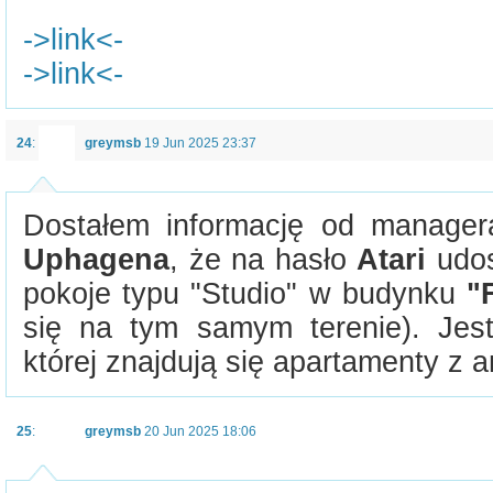
->link<-
->link<-
24
:
greymsb
19 Jun 2025 23:37
Dostałem informację od manage
Uphagena
, że na hasło
Atari
udos
pokoje typu "Studio" w budynku
"
się na tym samym terenie). Jes
której znajdują się apartamenty z
25
:
greymsb
20 Jun 2025 18:06