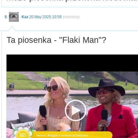
5
:
Kaz
20 May 2025 10:58
zmieniony
Ta piosenka - "Flaki Man"?