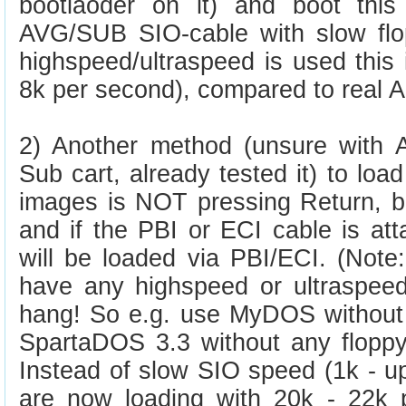
bootlaoder on it) and boot thi
AVG/SUB SIO-cable with slow fl
highspeed/ultraspeed is used this 
8k per second), compared to real A8
2) Another method (unsure with A
Sub cart, already tested it) to l
images is NOT pressing Return, bu
and if the PBI or ECI cable is at
will be loaded via PBI/ECI. (Note
have any highspeed or ultraspeed 
hang! So e.g. use MyDOS without 
SpartaDOS 3.3 without any floppy
Instead of slow SIO speed (1k - u
are now loading with 20k - 22k