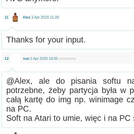
11
:
Alex
2 Apr 2025 11:28
Thanks for your input.
12
:
sun
2 Apr 2025 19:35
zmieniony
@Alex, ale do pisania softu n
potrzebne, żeby partycja była w p
całą kartę do img np. winimage czy
na PC.
Soft na Atari to umie, więc i na PC 