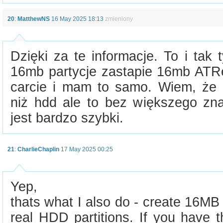
20
:
MatthewNS
16 May 2025 18:13
zmieniony
Dzięki za te informacje. To i tak
16mb partycje zastapie 16mb AT
carcie i mam to samo. Wiem, że 
niż hdd ale to bez większego zna
jest bardzo szybki.
21
:
CharlieChaplin
17 May 2025 00:25
Yep,
thats what I also do - create 16M
real HDD partitions. If you have 