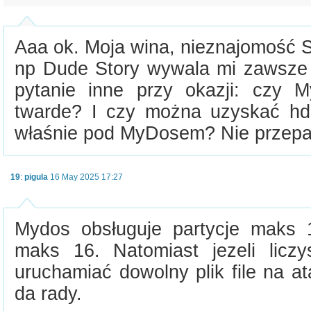
Aaa ok. Moja wina, nieznajomość Spa
np Dude Story wywala mi zawsze 
pytanie inne przy okazji: czy 
twarde? I czy można uzyskać h
właśnie pod MyDosem? Nie przepa
19
:
pigula
16 May 2025 17:27
Mydos obsługuje partycje maks
maks 16. Natomiast jezeli licz
uruchamiać dowolny plik file na at
da rady.