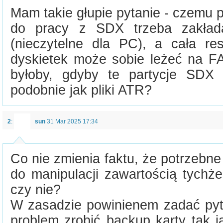
Mam takie głupie pytanie - czemu 
do pracy z SDX trzeba zakłada
(nieczytelne dla PC), a cała re
dyskietek może sobie leżeć na FA
byłoby, gdyby te partycje SDX 
podobnie jak pliki ATR?
2
:
sun
31 Mar 2025 17:34
Co nie zmienia faktu, że potrzebne 
do manipulacji zawartością tychż
czy nie?
W zasadzie powinienem zadać pyta
problem zrobić backup karty tak j