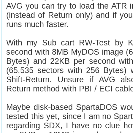
AVG you can try to load the ATR i
(instead of Return only) and if you
runs much faster.
With my Sub cart RW-Test by K
second with 8MB MyDOS image (65
Bytes) and 22KB per second wi
(65,535 sectors with 256 Bytes) 
Shift-Return. Unsure if AVG also
Return method with PBI / ECI cabl
Maybe disk-based SpartaDOS woul
tested this yet, since I am no Sp
regarding SDX, I have no clue how