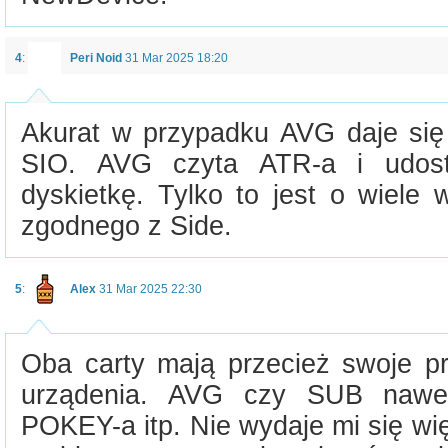
4
:
Peri Noid
31 Mar 2025 18:20
Akurat w przypadku AVG daje się 
SIO. AVG czyta ATR-a i udost
dyskietkę. Tylko to jest o wiele 
zgodnego z Side.
5
:
Alex
31 Mar 2025 22:30
Oba carty mają przecież swoje pr
urządenia. AVG czy SUB nawe
POKEY-a itp. Nie wydaje mi się wię