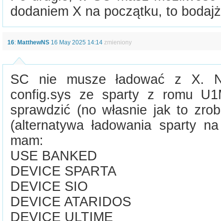
dodaniem X na początku, to bodajż
16
:
MatthewNS
16 May 2025 14:14
zmieniony
SC nie musze ładować z X. 
config.sys ze sparty z romu U
sprawdzić (no własnie jak to zro
(alternatywa ładowania sparty n
mam:
USE BANKED
DEVICE SPARTA
DEVICE SIO
DEVICE ATARIDOS
DEVICE ULTIME