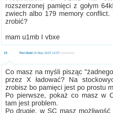
rozszerzonej pamięci z gołym 64
zwiech albo 179 memory conflict.
zrobić?
mam u1mb I vbxe
15
:
Peri Noid
16 May 2025 14:07
zmieniony
Co masz na myśli pisząc "żadnego
przez X ładować? Na stockowyc
zrobisz bo pamięci jest po prostu m
Po pierwsze, pokaż co masz w
tam jest problem.
Po drugie, w SC masz możliwość u