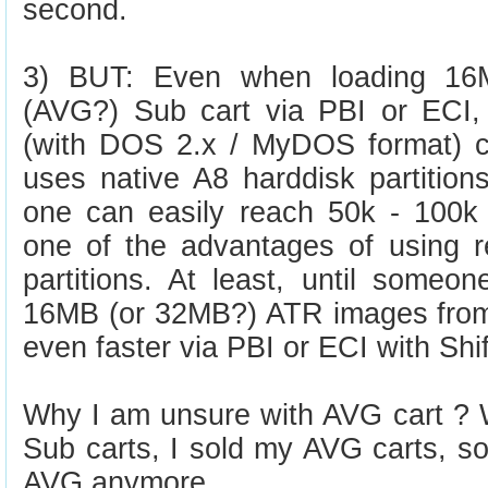
second.
3) BUT: Even when loading 1
(AVG?) Sub cart via PBI or ECI
(with DOS 2.x / MyDOS format) c
uses native A8 harddisk partitio
one can easily reach 50k - 100k 
one of the advantages of using r
partitions. At least, until someo
16MB (or 32MB?) ATR images fro
even faster via PBI or ECI with Shif
Why I am unsure with AVG cart ? W
Sub carts, I sold my AVG carts, so 
AVG anymore.