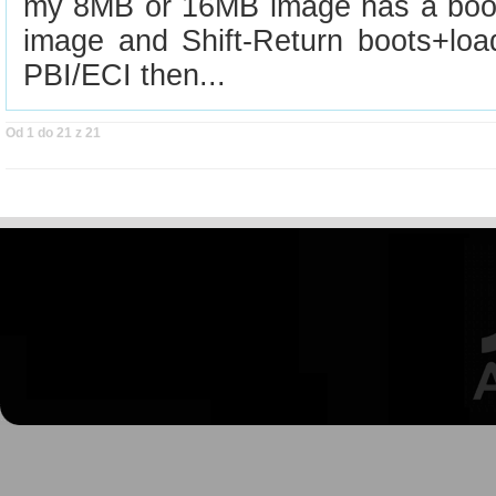
my 8MB or 16MB image has a boo
image and Shift-Return boots+loa
PBI/ECI then...
Od 1 do 21 z 21