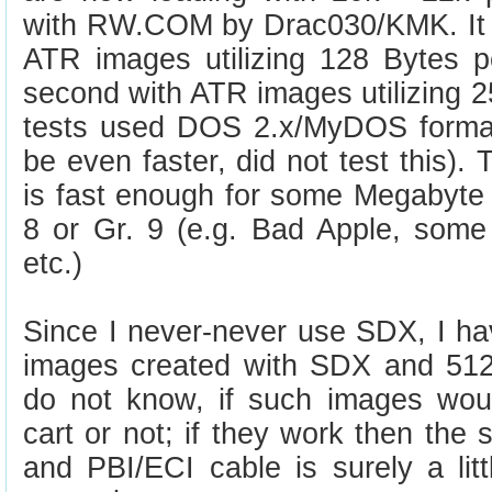
with RW.COM by Drac030/KMK. It i
ATR images utilizing 128 Bytes p
second with ATR images utilizing 25
tests used DOS 2.x/MyDOS form
be even faster, did not test this).
is fast enough for some Megabyte 
8 or Gr. 9 (e.g. Bad Apple, some
etc.)
Since I never-never use SDX, I h
images created with SDX and 512
do not know, if such images wo
cart or not; if they work then the 
and PBI/ECI cable is surely a lit