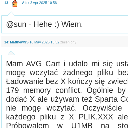
13
:
Alex
3 Apr 2025 10:56
@sun - Hehe :) Wiem.
14
:
MatthewNS
16 May 2025 13:52
zmieniony
Mam AVG Cart i udało mi się usta
mogę wczytać żadnego pliku be
Ładowanie bez X kończy się zwiech
179 memory conflict. Ogólnie by
dodać X ale używam też Sparta C
nie mogę wczytać. Oczywiście
każdego pliku z X PLIK.XXX ale
Próbowałem w U1MB na sto