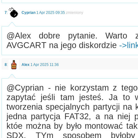
7
:
Cyprian
1 Apr 2025 09:35
zmieniony
@Alex dobre pytanie. Warto 
AVGCART na jego diskordzie
->lin
8
:
Alex
1 Apr 2025 11:36
@Cyprian - nie korzystam z teg
zapytać jeśli tam jesteś. Ja to 
tworzenia specjalnych partycji na 
jedna partycja FAT32, a na niej p
któe można by było montować tak,
SDX. TYm sposobem byłoby