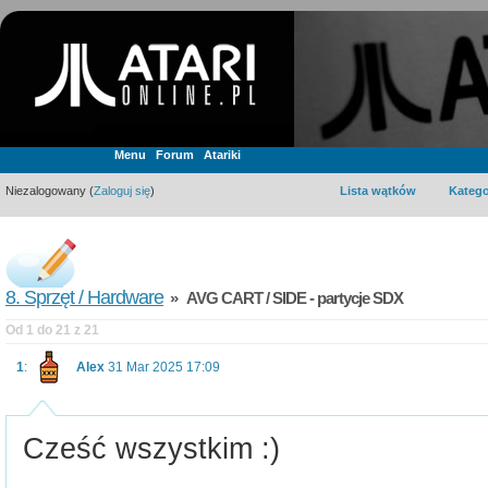
Menu
Forum
Atariki
Niezalogowany (
Zaloguj się
)
Lista wątków
Katego
8. Sprzęt / Hardware
» AVG CART / SIDE - partycje SDX
Od 1 do 21 z 21
1
:
Alex
31 Mar 2025 17:09
Cześć wszystkim :)