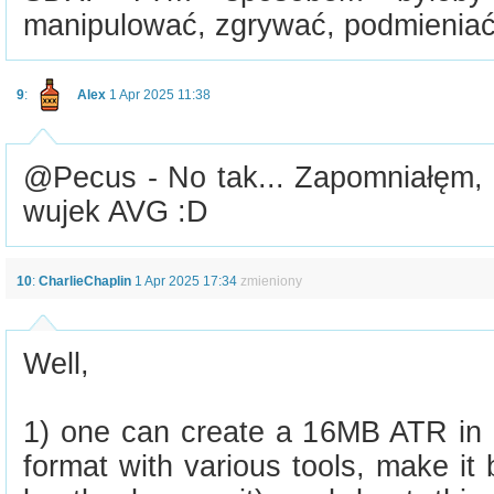
manipulować, zgrywać, podmieniać
9
:
Alex
1 Apr 2025 11:38
@Pecus - No tak... Zapomniałęm, 
wujek AVG :D
10
:
CharlieChaplin
1 Apr 2025 17:34
zmieniony
Well,
1) one can create a 16MB ATR i
format with various tools, make it