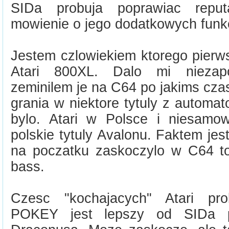
SIDa probuja poprawiac repu
mowienie o jego dodatkowych funk
Jestem czlowiekiem ktorego pier
Atari 800XL. Dalo mi niezap
zeminilem je na C64 po jakims cza
grania w niektore tytuly z automat
bylo. Atari w Polsce i niesamow
polskie tytuly Avalonu. Faktem jes
na poczatku zaskoczylo w C64 to
bass.
Czesc "kochajacych" Atari pr
POKEY jest lepszy od SIDa 