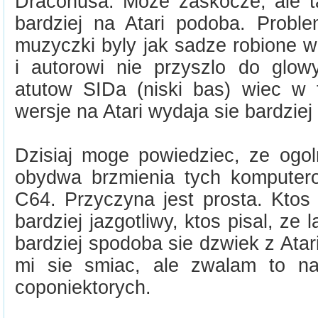
Draconusa. Moze zaskocze, ale t
bardziej na Atari podoba. Prob
muzyczki byly jak sadze robione w
i autorowi nie przyszlo do glo
atutow SIDa (niski bas) wiec w t
wersje na Atari wydaja sie bardzie
Dzisiaj moge powiedziec, ze ogol
obydwa brzmienia tych kompute
C64. Przyczyna jest prosta. Ktos 
bardziej jazgotliwy, ktos pisal, ze
bardziej spodoba sie dzwiek z Atari
mi sie smiac, ale zwalam to na
coponiektorych.