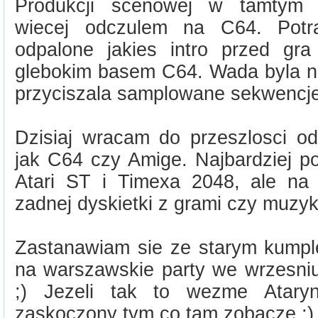
Produkcji scenowej w tamtym 
wiecej odczulem na C64. Potra
odpalone jakies intro przed gr
glebokim basem C64. Wada byla n
przyciszala samplowane sekwencje
Dzisiaj wracam do przeszlosci od
jak C64 czy Amige. Najbardziej p
Atari ST i Timexa 2048, ale na
zadnej dyskietki z grami czy muzyk
Zastanawiam sie ze starym kump
na warszawskie party we wrzesniu
;) Jezeli tak to wezme Atary
zaskoczony tym co tam zobacze :)