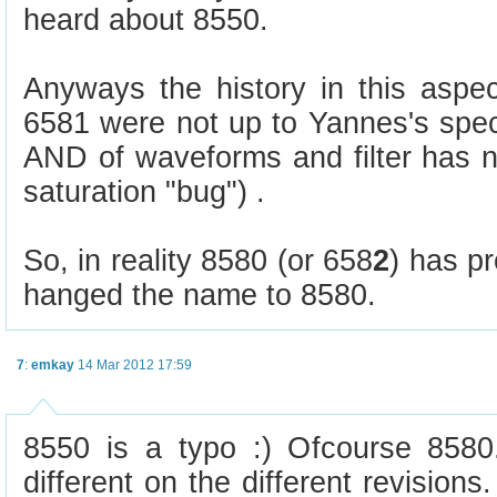
heard about 8550.
Anyways the history in this aspe
6581 were not up to Yannes's spec
AND of waveforms and filter has n
saturation "bug") .
So, in reality 8580 (or 658
2
) has pr
hanged the name to 8580.
7
:
emkay
14 Mar 2012 17:59
8550 is a typo :) Ofcourse 8580
different on the different revision