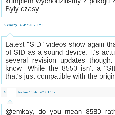
kumplem wychodziliśmy z pokoju ż
Były czasy.
5
:
emkay
14 Mar 2012 17:09
Latest "SID" videos show again that
of SID as a sound device. It's actua
several revision updates though.
know- While the 8550 isn't a "SID
that's just compatible with the origi
6
:
booker
14 Mar 2012 17:47
@emkay, do you mean 8580 rath