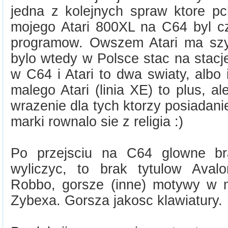
jedna z kolejnych spraw ktore p
mojego Atari 800XL na C64 byl cz
programow. Owszem Atari ma szy
bylo wtedy w Polsce stac na stacj
w C64 i Atari to dwa swiaty, albo i
malego Atari (linia XE) to plus, al
wrazenie dla tych ktorzy posiadanie
marki rownalo sie z religia :)
Po przejsciu na C64 glowne br
wyliczyc, to brak tytulow Aval
Robbo, gorsze (inne) motywy w 
Zybexa. Gorsza jakosc klawiatury.