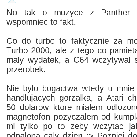
No tak o muzyce z Panther a
wspomniec to fakt.
Co do turbo to faktycznie za m
Turbo 2000, ale z tego co pamiet
maly wydatek, a C64 wczytywal s
przerobek.
Nie bylo bogactwa wtedy u mnie 
handlujacych gorzalka, a Atari c
50 dolarow ktore mialem odlozo
magnetofon pozyczalem od kumpla
mi tylko po to zeby wczytac ja
odpalona caly dzien ;> Pozniej do