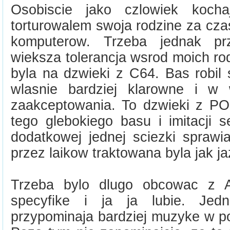
Osobiscie jako czlowiek koch
torturowalem swoja rodzine za cz
komputerow. Trzeba jednak pr
wieksza tolerancja wsrod moich ro
byla na dzwieki z C64. Bas robil
wlasnie bardziej klarowne i w
zaakceptowania. To dzwieki z P
tego glebokiego basu i imitacji s
dodatkowej jednej sciezki sprawi
przez laikow traktowana byla jak j
Trzeba bylo dlugo obcowac z At
specyfike i ja ja lubie. Je
przypominaja bardziej muzyke w p