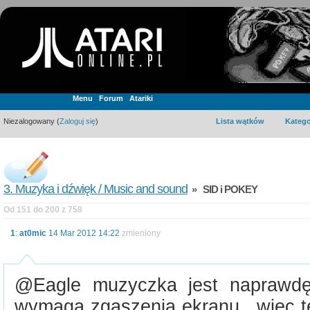
Menu
Forum
Atariki
Niezalogowany (
Zaloguj się
)
Lista wątków
Katego
3. Muzyka i dźwięk / Music and sound
» SID i POKEY
Od 151 do 200 z 758
1
:
at0mic
14 Mar 2012 14:22
zmieniony
@Eagle muzyczka jest naprawdę 
wymaga zgaszenia ekranu , więc te