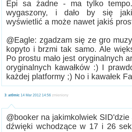
Epi sa żadne - ma tylko tempo
wygaszony, i dało by się jaki
wyświetlić a może nawet jakiś prost
@Eagle: zgadzam się ze gro muzy 
kopyto i brzmi tak samo. Ale więk
Po prostu mało jest oryginalnych a
oryginalnych kawałków :) I prawd
każdej platformy ;) No i kawałek F
3
:
at0mic
14 Mar 2012 14:56
zmieniony
@booker na jakimkolwiek SID'dzie Je
dźwięki wchodzące w 17 i 26 seku