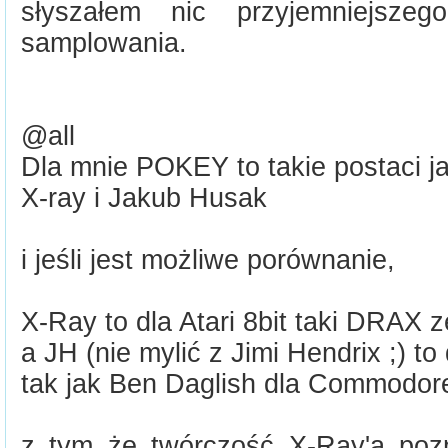
słyszałem nic przyjemniejsz
samplowania.
@all
Dla mnie POKEY to takie postaci j
X-ray i Jakub Husak
i jeśli jest możliwe porównanie,
X-Ray to dla Atari 8bit taki DRAX 
a JH (nie mylić z Jimi Hendrix ;) to d
tak jak Ben Daglish dla Commodore
z tym że twórczość X-Ray'a poz