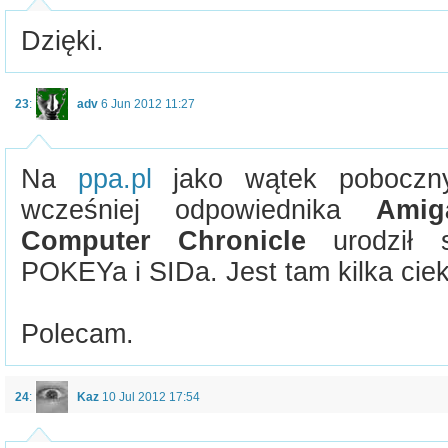
Dzięki.
23
:
adv
6 Jun 2012 11:27
Na
ppa.pl
jako wątek poboczny
wcześniej odpowiednika
Amig
Computer Chronicle
urodził s
POKEYa i SIDa. Jest tam kilka cie
Polecam.
24
:
Kaz
10 Jul 2012 17:54