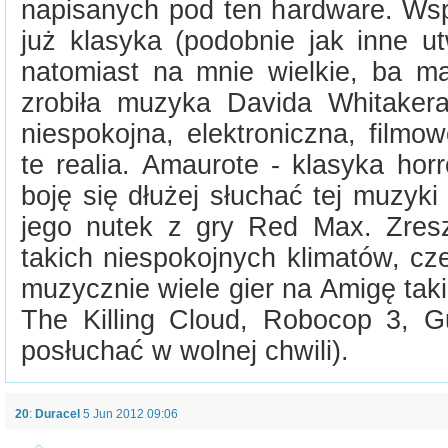
napisanych pod ten hardware. W
już klasyka (podobnie jak inne u
natomiast na mnie wielkie, ba m
zrobiła muzyka Davida Whitaker
niespokojna, elektroniczna, filmo
te realia. Amaurote - klasyka horro
boję się dłużej słuchać tej muzyki 
jego nutek z gry Red Max. Zres
takich niespokojnych klimatów, cze
muzycznie wiele gier na Amigę takic
The Killing Cloud, Robocop 3, 
posłuchać w wolnej chwili).
20
:
Duracel
5 Jun 2012 09:06