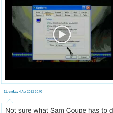
11
:
emkay
4 Apr 2012 20:06
Not sure what Sam Coupe has to do 