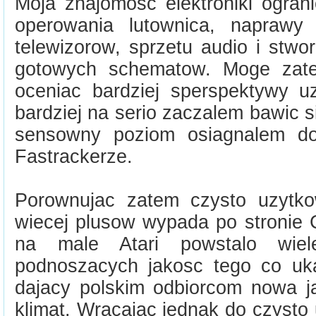
Moja znajomosc elektroniki ogran
operowania lutownica, napraw
telewizorow, sprzetu audio i stwo
gotowych schematow. Moge zat
oceniac bardziej sperspektywy 
bardziej na serio zaczalem bawic 
sensowny poziom osiagnalem d
Fastrackerze.
Porownujac zatem czysto uzytko
wiecej plusow wypada po stronie
na male Atari powstalo wiele
podnoszacych jakosc tego co uka
dajacy polskim odbiorcom nowa ja
klimat. Wracajac jednak do czysto