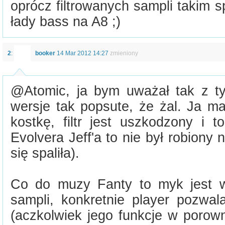
oprócz filtrowanych sampli takim
łady bass na A8 ;)
2
:
booker
14 Mar 2012 14:27
zmieniony
@Atomic, ja bym uważał tak z 
wersje tak popsute, że żal. Ja m
kostkę, filtr jest uszkodzony i 
Evolvera Jeff'a to nie był robiony
się spaliła).
Co do muzy Fanty to myk jest w
sampli, konkretnie player pozwa
(aczkolwiek jego funkcje w porown