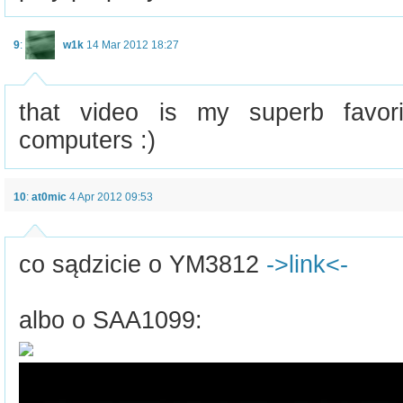
9
:
w1k
14 Mar 2012 18:27
that video is my superb favori
computers :)
10
:
at0mic
4 Apr 2012 09:53
co sądzicie o YM3812
->link<-
albo o SAA1099: