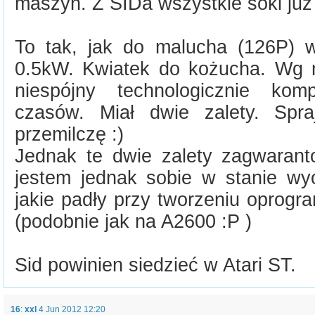
maszyn. Z SIDa wszystkie soki już
To tak, jak do malucha (126P) w
0.5kW. Kwiatek do kożucha. Wg m
niespójny technologicznie kom
czasów. Miał dwie zalety. Spra
przemilczę :)
Jednak te dwie zalety zagwaran
jestem jednak sobie w stanie wyo
jakie padły przy tworzeniu oprogr
(podobnie jak na A2600 :P )
Sid powinien siedzieć w Atari ST.
16
:
xxl
4 Jun 2012 12:20