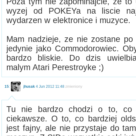
Poza tym nie zapominajcie, ze to 
wyzej od POKEYa na liscie naj
wydarzen w elektronice i muzyce.
Mam nadzieje, ze nie zostane po 
jedynie jako Commodorowiec. Ob
bardzo bliskie. Do dzis uwielb
malym Atari Perestroyke ;)
15
:
jhusak
4 Jun 2012 11:48
zmieniony
Tu nie bardzo chodzi o to, co 
ciekawsze. O to, co bardziej old
jest fajny, ale nie przystaje do t