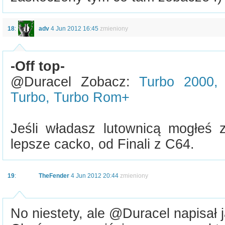
18
:
adv
4 Jun 2012 16:45
zmieniony
-Off top-
@Duracel Zobacz:
Turbo 2000,
Turbo, Turbo Rom+
Jeśli władasz lutownicą mogłeś 
lepsze cacko, od Finali z C64.
19
:
TheFender
4 Jun 2012 20:44
zmieniony
No niestety, ale @Duracel napisał j