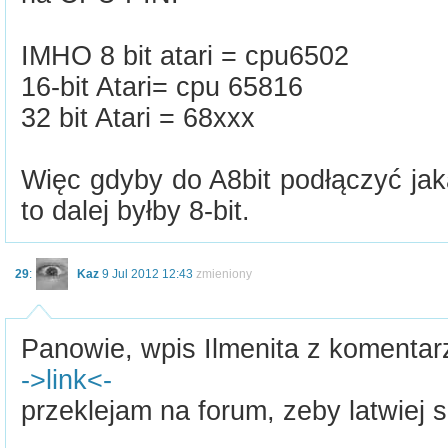
IMHO 8 bit atari = cpu6502
16-bit Atari= cpu 65816
32 bit Atari = 68xxx
Więc gdyby do A8bit podłączyć jak
to dalej byłby 8-bit.
29
:
Kaz
9 Jul 2012 12:43
zmieniony
Panowie, wpis Ilmenita z komentar
->link<-
przeklejam na forum, zeby latwiej 