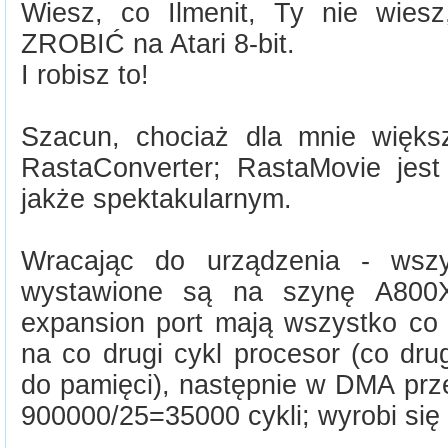
Wiesz, co Ilmenit, Ty nie wie
ZROBIĆ na Atari 8-bit.
I robisz to!
Szacun, chociaż dla mnie więks
RastaConverter; RastaMovie jest
jakże spektakularnym.
Wracając do urządzenia - wszy
wystawione są na szynę A800
expansion port mają wszystko co 
na co drugi cykl procesor (co dru
do pamięci), następnie w DMA prz
900000/25=35000 cykli; wyrobi się 