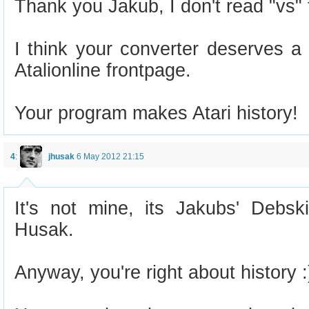
Thank you Jakub, I don't read "vs" 
I think your converter deserves 
Atalionline frontpage.
Your program makes Atari history!
4
:
jhusak
6 May 2012 21:15
It's not mine, its Jakubs' Debski
Husak.
Anyway, you're right about history :