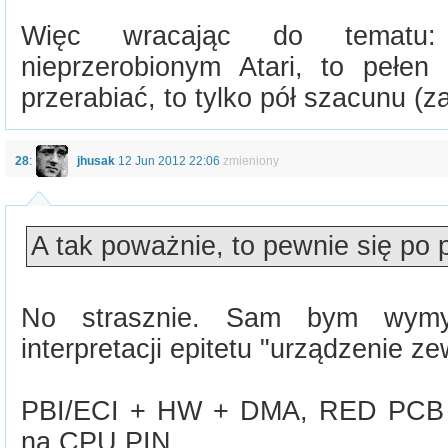
Więc wracając do tematu:
nieprzerobionym Atari, to pełen
przerabiać, to tylko pół szacunu (za
28
:
jhusak
12 Jun 2012 22:06
zmieniony
A tak poważnie, to pewnie się po 
No strasznie. Sam bym wymyś
interpretacji epitetu "urządzenie z
PBI/ECI + HW + DMA, RED PCB 
na CPU PIN.