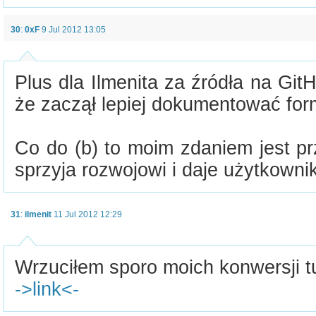
30
:
0xF
9 Jul 2012 13:05
Plus dla Ilmenita za źródła na Git
że zaczął lepiej dokumentować fo
Co do (b) to moim zdaniem jest pr
sprzyja rozwojowi i daje użytkown
31
:
ilmenit
11 Jul 2012 12:29
Wrzuciłem sporo moich konwersji tu
->link<-