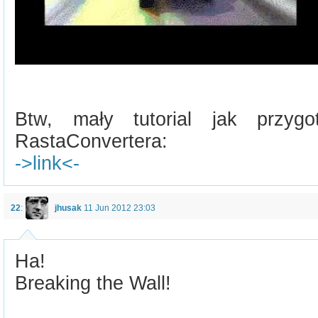
Btw, mały tutorial jak przygo
RastaConvertera:
->link<-
22
:
jhusak
11 Jun 2012 23:03
Ha!
Breaking the Wall!