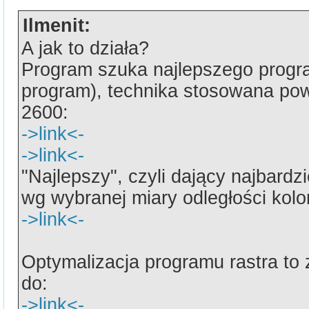
Ilmenit:
A jak to działa?
Program szuka najlepszego progra
program), technika stosowana pow
2600:
->link<-
->link<-
"Najlepszy", czyli dający najbard
wg wybranej miary odległości kolo
->link<-
Optymalizacja programu rastra to
do:
->link<-