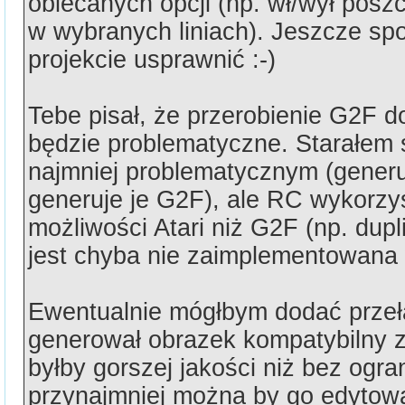
obiecanych opcji (np. wł/wył posz
w wybranych liniach). Jeszcze s
projekcie usprawnić :-)
Tebe pisał, że przerobienie G2F 
będzie problematyczne. Starałem s
najmniej problematycznym (generuj
generuje je G2F), ale RC wykorzys
możliwości Atari niż G2F (np. dupli
jest chyba nie zaimplementowana
Ewentualnie mógłbym dodać przełą
generował obrazek kompatybilny z
byłby gorszej jakości niż bez ogra
przynajmniej można by go edytowa