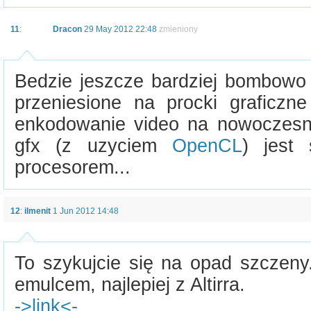
11
:
Dracon
29 May 2012 22:48
zmieniony
Bedzie jeszcze bardziej bombowo 
przeniesione na procki graficz
enkodowanie video na nowoczesne
gfx (z uzyciem
OpenCL
) jest 
procesorem...
12
:
ilmenit
1 Jun 2012 14:48
To szykujcie się na opad szczeny.
emulcem, najlepiej z Altirra.
->link<-