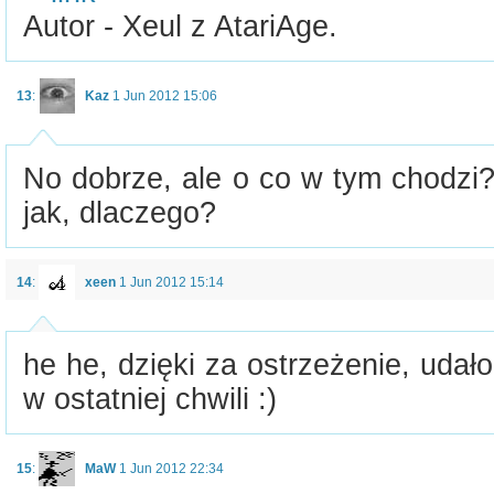
Autor - Xeul z AtariAge.
13
:
Kaz
1 Jun 2012 15:06
No dobrze, ale o co w tym chodzi?
jak, dlaczego?
14
:
xeen
1 Jun 2012 15:14
he he, dzięki za ostrzeżenie, udał
w ostatniej chwili :)
15
:
MaW
1 Jun 2012 22:34