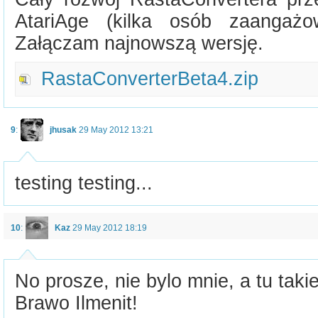
AtariAge (kilka osób zaangażo
Załączam najnowszą wersję.
RastaConverterBeta4.zip
9
:
jhusak
29 May 2012 13:21
testing testing...
10
:
Kaz
29 May 2012 18:19
No prosze, nie bylo mnie, a tu tak
Brawo Ilmenit!