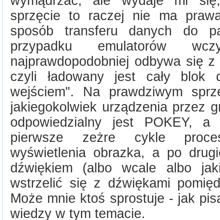
wymądrzać, ale wydaje mi si
sprzęcie to raczej nie ma praw
sposób transferu danych do p
przypadku emulatorów wcz
najprawdopodobniej odbywa się 
czyli ładowany jest cały blok
wejściem". Na prawdziwym sprzę
jakiegokolwiek urządzenia przez g
odpowiedzialny jest POKEY, a
pierwsze zeżre cykle proce
wyświetlenia obrazka, a po drugi
dźwiękiem (albo wcale albo jak
wstrzelić się z dźwiękami pomięd
Może mnie ktoś sprostuje - jak pi
wiedzy w tym temacie.