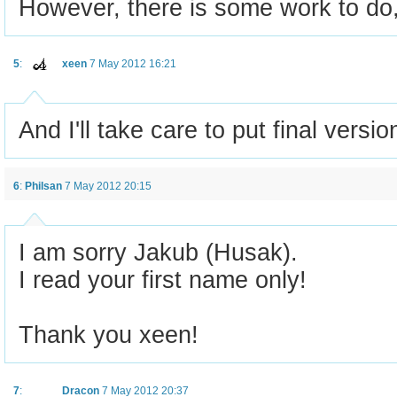
However, there is some work to do, 
5
:
xeen
7 May 2012 16:21
And I'll take care to put final versi
6
:
Philsan
7 May 2012 20:15
I am sorry Jakub (Husak).
I read your first name only!
Thank you xeen!
7
:
Dracon
7 May 2012 20:37