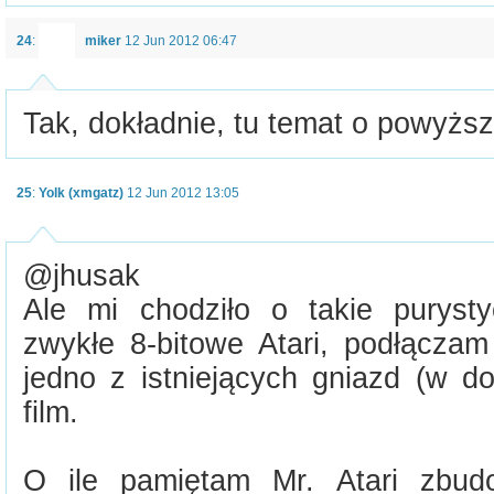
24
:
miker
12 Jun 2012 06:47
Tak, dokładnie, tu temat o powyższ
25
:
Yolk (xmgatz)
12 Jun 2012 13:05
@jhusak
Ale mi chodziło o takie puryst
zwykłe 8-bitowe Atari, podłączam
jedno z istniejących gniazd (w d
film.
O ile pamiętam Mr. Atari zbud