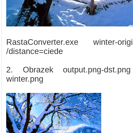
RastaConverter.exe winter-origi
/distance=ciede
2. Obrazek output.png-dst.p
winter.png