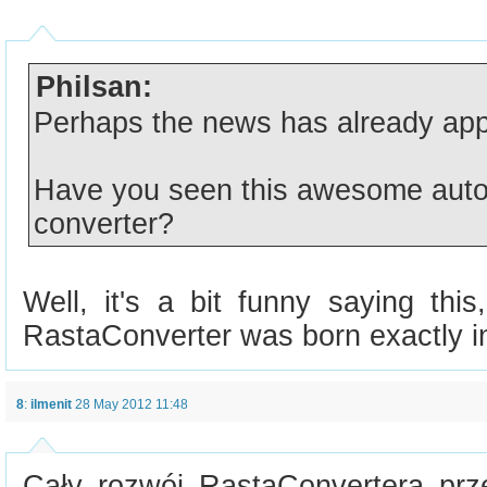
Philsan:
Perhaps the news has already app
Have you seen this awesome auto
converter?
Well, it's a bit funny saying thi
RastaConverter was born exactly in
8
:
ilmenit
28 May 2012 11:48
Cały rozwój RastaConvertera prze