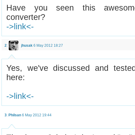
Have you seen this awesome
converter?
->link<-
2
:
jhusak
6 May 2012 18:27
Yes, we've discussed and tested 
here:
->link<-
3
:
Philsan
6 May 2012 19:44