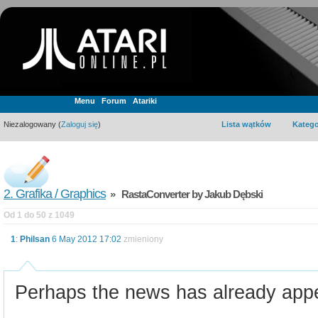
Menu
Forum
Atariki
Niezalogowany (
Zaloguj się
)
Lista wątków
Katego
2. Grafika / Graphics
» RastaConverter by Jakub Dębski
Od 1 do 50 z 1049
1
:
Philsan
6 May 2012 17:02
zmieniony
Perhaps the news has already app