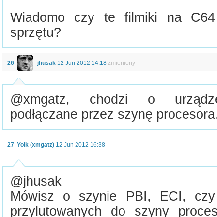
Wiadomo czy te filmiki na C64
sprzętu?
26
:
jhusak
12 Jun 2012 14:18
zmieniony
@xmgatz, chodzi o urząd
podłączane przez szynę procesora
27
:
Yolk (xmgatz)
12 Jun 2012 16:38
@jhusak
Mówisz o szynie PBI, ECI, czy
przylutowanych do szyny proce