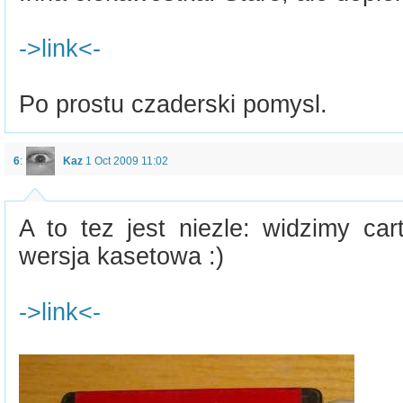
->link<-
Po prostu czaderski pomysl.
6
:
Kaz
1 Oct 2009 11:02
A to tez jest niezle: widzimy cart
wersja kasetowa :)
->link<-