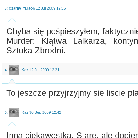
3
:
Czarny_faraon
12 Jul 2009 12:15
Chyba się pośpieszyłem, faktycznie 
Murder: Klątwa Lalkarza, konty
Sztuka Zbrodni.
4
:
Kaz
12 Jul 2009 12:31
To jeszcze przyjrzyjmy sie liscie pla
5
:
Kaz
30 Sep 2009 12:42
Inna ciekawostka. Stare, ale dopie