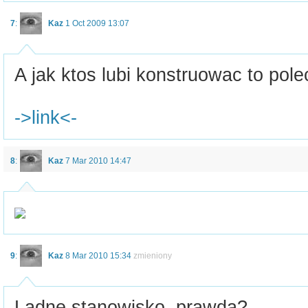
7
:
Kaz
1 Oct 2009 13:07
A jak ktos lubi konstruowac to pole
->link<-
8
:
Kaz
7 Mar 2010 14:47
9
:
Kaz
8 Mar 2010 15:34
zmieniony
Ladne stanowisko, prawda?