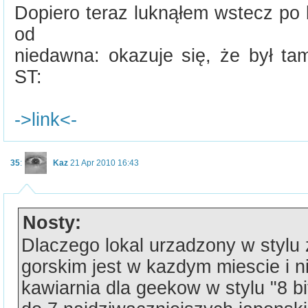
Dopiero teraz luknąłem wstecz po 
od
niedawna: okazuje się, że był t
ST:
->link<-
35
:
Kaz
21 Apr 2010 16:43
Nosty:
Dlaczego lokal urzadzony w stylu 
gorskim jest w kazdym miescie i ni
kawiarnia dla geekow w stylu "8 bi