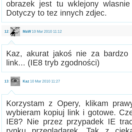
obrazek jest tu wklejony wlasnie
Dotyczy to tez innych zdjec.
12
:
MaW
10 Mar 2010 11:12
Kaz, akurat jakoś nie za bardzo 
link... (IE8 tryb zgodności)
13
:
Kaz
10 Mar 2010 11:27
Korzystam z Opery, klikam praw
wybieram kopiuj link i gotowe. Cz
IE8? Nie przez przypadek IE trac
rynku przegladarek. Tak z ciek