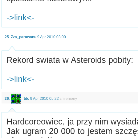
->link<-
25
:
Zza_parawanu
9 Apr 2010 03:00
Rekord swiata w Asteroids pobity:
->link<-
26
:
tdc
9 Apr 2010 05:22
zmieniony
Hardcoreowiec, ja przy nim wysiad
Jak ugram 20 000 to jestem szczęś