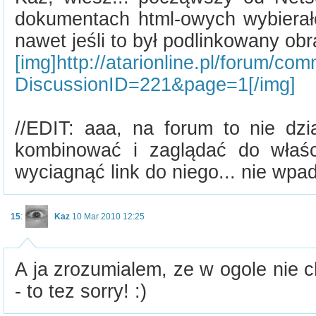
dokumentach html-owych wybierało
nawet jeśli to był podlinkowany obr
[img]http://atarionline.pl/forum/co
DiscussionID=221&page=1[/img]
//EDIT: aaa, na forum to nie dzia
kombinować i zaglądać do właśc
wyciagnąć link do niego... nie wpad
15
:
Kaz
10 Mar 2010 12:25
A ja zrozumialem, ze w ogole nie 
- to tez sorry! :)