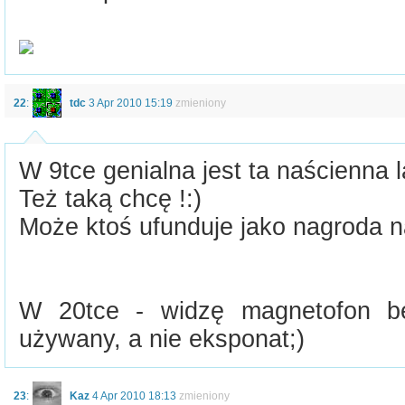
22
:
tdc
3 Apr 2010 15:19
zmieniony
W 9tce genialna jest ta naścienna 
Też taką chcę !:)
Może ktoś ufunduje jako nagroda n
W 20tce - widzę magnetofon be
używany, a nie eksponat;)
23
:
Kaz
4 Apr 2010 18:13
zmieniony