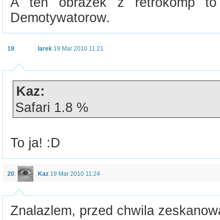
A ten obrazek z retrokomp to 
Demotywatorow.
19
:
larek
19 Mar 2010 11:21
Kaz:
Safari 1.8 %
To ja! :D
20
:
Kaz
19 Mar 2010 11:24
Znalazlem, przed chwila zeskanow