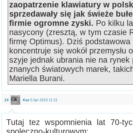
zaopatrzenie klawiatury w pols
sprzedawały się jak świeże buł
firmie ogromne zyski.
Po kilku l
nasycony (zresztą, w tym czasie 
firmę Optimus). Dziś podstawowa 
koncentruje się wokół przemysłu 
szyje jednak ubrania nie na rynek p
znanych światowych marek, takic
Mariella Burani.
24
:
Kaz
5 Apr 2010 11:31
Tutaj tez wspomnienia lat 70-tyc
spoleczno-kulturowym: