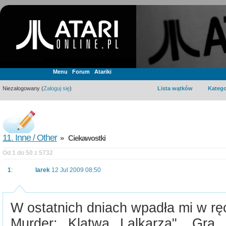
Menu
Forum
Atariki
Niezalogowany (
Zaloguj się
)
Lista wątków
Katego
11. Inne / Other
» Ciekawostki
Od 1 do 50 z 5732
1
:
larek
12 Jul 2009 08:50
W ostatnich dniach wpadła mi w ręc
Murder: Klątwa Lalkarza". Gra 