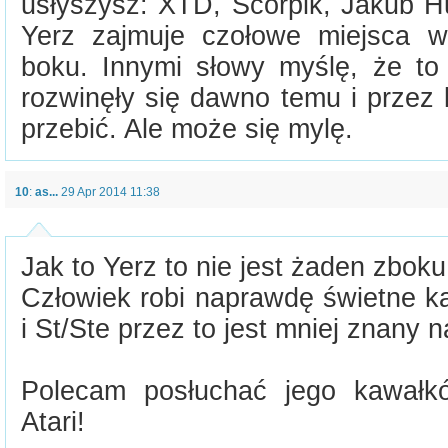
usłyszysz: XTD, Scorpik, Jakub H
Yerz zajmuje czołowe miejsca w
boku. Innymi słowy myślę, że to 
rozwinęły się dawno temu i przez k
przebić. Ale może się mylę.
10
:
as...
29 Apr 2014 11:38
Jak to Yerz to nie jest żaden zboku 
Człowiek robi naprawdę świetne ka
i St/Ste przez to jest mniej znany n
Polecam posłuchać jego kawałk
Atari!