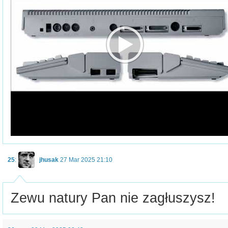
25
:
jhusak
27 Mar 2025 21:10
Zewu natury Pan nie zagłuszysz!