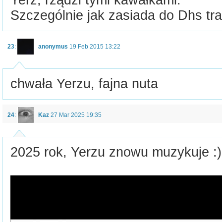
Yerz, rządzi tymi kawałkami.
Szczególnie jak zasiada do Dhs trac
23
:
anonymus
19 Feb 2015 13:22
chwała Yerzu, fajna nuta
24
:
Kaz
27 Mar 2025 19:35
2025 rok, Yerzu znowu muzykuje :)