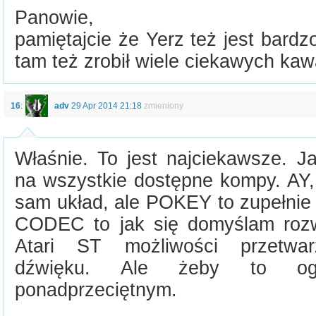
Panowie,
pamiętajcie że Yerz też jest bard
tam też zrobił wiele ciekawych kaw
16
:
adv
29 Apr 2014 21:18
zmieniony
Właśnie. To jest najciekawsze. J
na wszystkie dostępne kompy. AY,
sam układ, ale POKEY to zupełnie 
CODEC to jak się domyślam rozw
Atari ST możliwości przetwa
dźwięku. Ale żeby to og
ponadprzeciętnym.