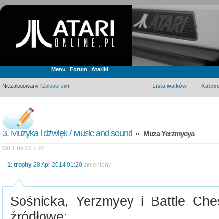
Menu
Forum
Atariki
Niezalogowany (
Zaloguj się
)
Lista wątków
Katego
3. Muzyka i dźwięk / Music and sound
» Muza Yerzmyeya
Od 1 do 27 z 27
1
:
trophy
28 Apr 2014 01:20
zmieniony
Sośnicka, Yerzmyey i Battle Ches
źródłowe: