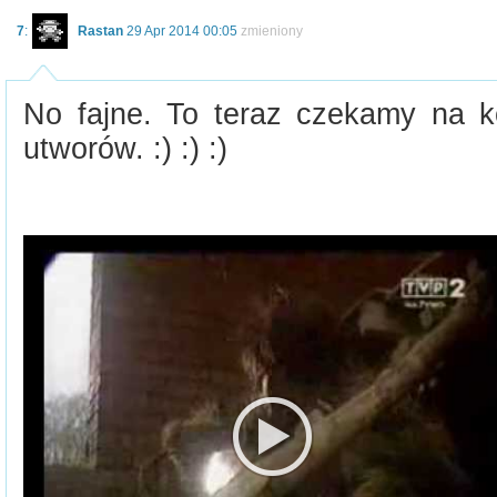
7
:
Rastan
29 Apr 2014 00:05
zmieniony
No fajne. To teraz czekamy na ko
utworów. :) :) :)