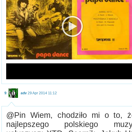
9
:
adv
29 Apr 2014 11:12
@Pin Wiem, chodziło mi o to, ż
najlepszego polskiego muz