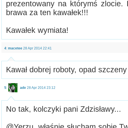
prezentowany na którymś zlocie. 
brawa za ten kawałek!!!
Kawałek wymiata!
4
:
macetee
28 Apr 2014 22:41
Kawał dobrej roboty, opad szczeny 
5
:
adv
28 Apr 2014 23:12
No tak, kolczyki pani Zdzisławy...
@Yerzu, właśnie słucham sobie Two