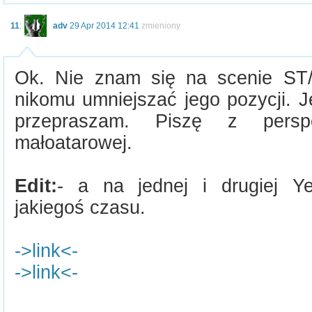
11
:
adv
29 Apr 2014 12:41
zmieniony
Ok. Nie znam się na scenie ST/
nikomu umniejszać jego pozycji. Je
przepraszam. Piszę z persp
małoatarowej.
Edit:
- a na jednej i drugiej Y
jakiegoś czasu.
->link<-
->link<-