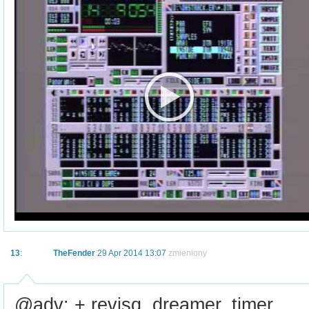
13
:
TheFender
29 Apr 2014 13:07
zmieniony
@adv: + revisq, dreamer, timer.