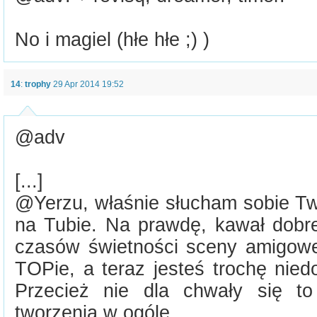
No i magiel (hłe hłe ;) )
14
:
trophy
29 Apr 2014 19:52
@adv
[...]
@Yerzu, właśnie słucham sobie Two
na Tubie. Na prawdę, kawał dobre
czasów świetności sceny amigow
TOPie, a teraz jesteś trochę nied
Przecież nie dla chwały się to
tworzenia w ogóle.