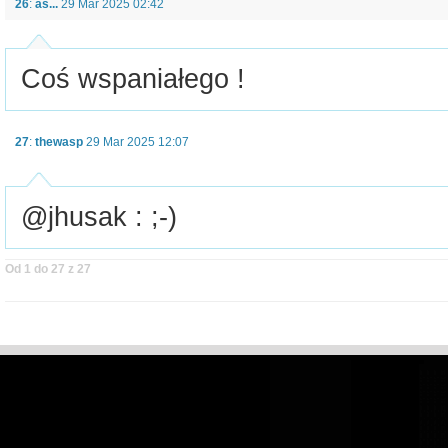
26
:
as...
29 Mar 2025 02:42
Coś wspaniałego !
27
:
thewasp
29 Mar 2025 12:07
@jhusak : ;-)
Od 1 do 27 z 27