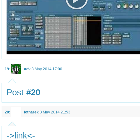
19
:
adv
3 May 2014 17:00
Post
#20
20
:
lotharek
3 May 2014 21:53
->link<-