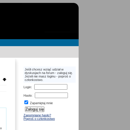
Jeśli chcesz wziąć udział w
dyskusjach na forum - zaloguj się.
Jeżeli nie masz loginu - poproś o
członkostwo.
Login
:
Hasło
:
Zapamiętaj mnie
Zapomniane hasło?
Poproś o członkostwo
tu