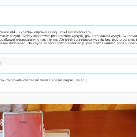
lsce VAT-u i kosztów odprawy celnej. Brexit means brexit :-/
wnie w pozycji "Opłaty importowe" pod kosztem wysyłki, gdy sprzedawca wysyła "w rama
odatkowej niespodzianki u nas nie ma. Ale jeżeli sprzedawca wysyła bez tego programu, 
asuje dodatkowo. No chyba że sprzedawca zadeklaruje jako "Gift" i wartość poniżej pewn
y
ów. Co prawda jeszcze nie wiem co na nie nagrać, ale są :)