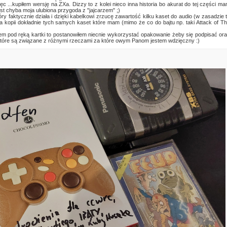
ęc ...kupiłem wersję na ZXa. Dizzy to z kolei nieco inna historia bo akurat do tej części m
st chyba moja ulubiona przygoda z "jajcarzem" ;)
y faktycznie działa i dzięki kabelkowi zrzucę zawartość kilku kaset do audio (w zasadzie 
a kopii dokładnie tych samych kaset które mam (mimo że co do bajtu np. taki Attack of T
łem pod ręką kartki to postanowiłem niecnie wykorzystać opakowanie żeby się podpisać or
) które są związane z różnymi rzeczami za które owym Panom jestem wdzięczny :)