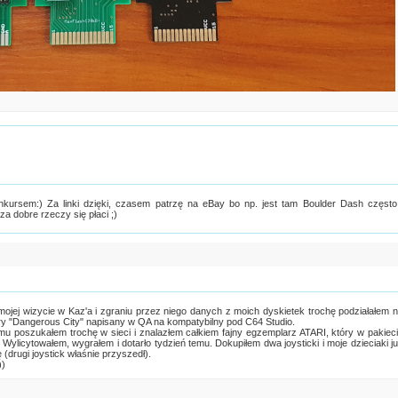
ursem:) Za linki dzięki, czasem patrzę na eBay bo np. jest tam Boulder Dash często
za dobre rzeczy się płaci ;)
 mojej wizycie w Kaz'a i zgraniu przez niego danych z moich dyskietek trochę podziałałem 
ry "Dangerous City" napisany w QA na kompatybilny pod C64 Studio.
mu poszukałem trochę w sieci i znalazłem całkiem fajny egzemplarz ATARI, który w pakiec
 Wylicytowałem, wygrałem i dotarło tydzień temu. Dokupiłem dwa joysticki i moje dzieciaki j
ę (drugi joystick właśnie przyszedł).
))