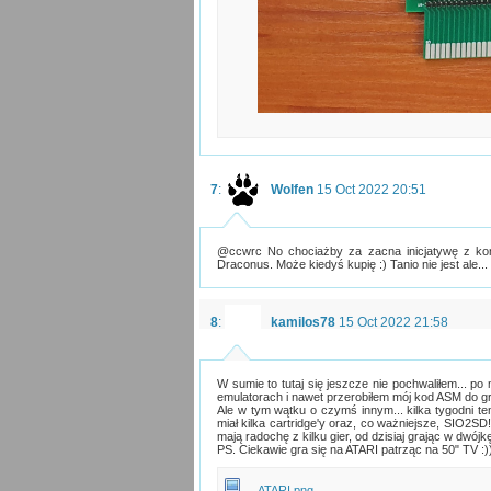
7
:
Wolfen
15 Oct 2022 20:51
@ccwrc No chociażby za zacna inicjatywę z konk
Draconus. Może kiedyś kupię :) Tanio nie jest ale... 
8
:
kamilos78
15 Oct 2022 21:58
W sumie to tutaj się jeszcze nie pochwaliłem... po
emulatorach i nawet przerobiłem mój kod ASM do g
Ale w tym wątku o czymś innym... kilka tygodni te
miał kilka cartridge'y oraz, co ważniejsze, SIO2SD!
mają radochę z kilku gier, od dzisiaj grając w dwójk
PS. Ciekawie gra się na ATARI patrząc na 50" TV :)
ATARI.png