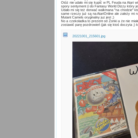
Otóż nie udało mi się kupić w PL Feuda na Atari wi
spory sentyment (i do Fantasy World Dizzy który je
Udało mi się też dorwać walkmana "na chodzie" któr
same rzeczy już są na AtariOnline ale zależy mi n
Mutant Camels oryginalny juz jest ;)
No a czekoladka to prezent od Żonki a że nie mia
zostawić parę pozdrowień (jak się ktoś doczyta ;
20221001_215601.jpg