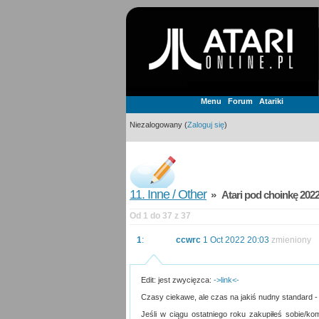
Menu
Forum
Atariki
Niezalogowany (
Zaloguj się
)
11. Inne / Other
» Atari pod choinkę 202
Od 1 do 37 z 37
1
:
ccwrc
1 Oct 2022 20:03
zmieniony
Edit: jest zwycięzca:
->link<-
Czasy ciekawe, ale czas na jakiś nudny standard - m
Jeśli w ciągu ostatniego roku zakupiłeś sobie/k