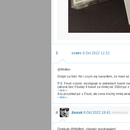
3
:
ccwrc
8 Oct 2022 12:22
@Wolfen
Dzięki za foto. No i czym się naraziłem, że mam aż
P.S. Feud często występuje w pakietach kaset na
(akurat bez Feuda) 4 kaset za mniej niż 100zł już z
->link<-
A tu przykład już z Feud, ale cena trochę mniej atra
->link<-
4
:
jhusak
8 Oct 2022 18:41
zmieniony
Dziękuję @Wolfen!, również pozdrawiam!