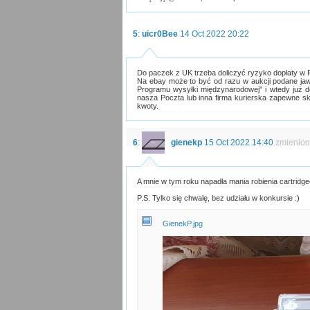
5
:
uicr0Bee
14 Oct 2022 20:22
Do paczek z UK trzeba doliczyć ryzyko dopłaty w Po
Na ebay może to być od razu w aukcji podane ja
Programu wysyłki międzynarodowej" i wtedy już d
nasza Poczta lub inna firma kurierska zapewne sk
kwoty.
6
:
gienekp
15 Oct 2022 14:40
zmienion
A mnie w tym roku napadła mania robienia cartridge
P.S. Tylko się chwalę, bez udziału w konkursie :)
GienekP.jpg