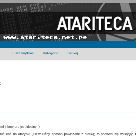
Lista wątków
Kategorie
Szukaj
2
ini-konkurs jest idealny :)
omuś coś do Atarynki (lub w luźny sposób powiązane z atarką) to pochwal się wklejając 