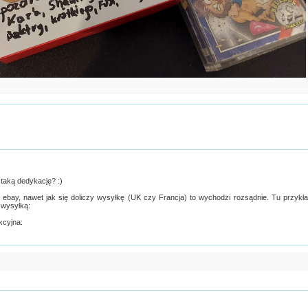
 taką dedykację? :)
 ebay, nawet jak się doliczy wysyłkę (UK czy Francja) to wychodzi rozsądnie. Tu przykł
 wysyłką:
kcyjna: