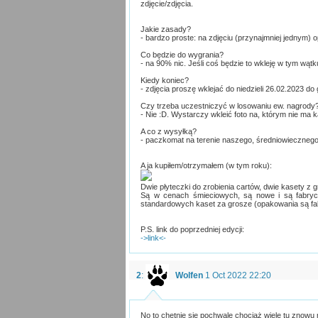
zdjęcie/zdjęcia.
Jakie zasady?
- bardzo proste: na zdjęciu (przynajmniej jednym)
Co będzie do wygrania?
- na 90% nic. Jeśli coś będzie to wkleję w tym wątk
Kiedy koniec?
- zdjęcia proszę wklejać do niedzieli 26.02.2023 do
Czy trzeba uczestniczyć w losowaniu ew. nagrody
- Nie :D. Wystarczy wkleić foto na, którym nie ma k
A co z wysyłką?
- paczkomat na terenie naszego, średniowiecznego k
A ja kupiłem/otrzymałem (w tym roku):
Dwie płyteczki do zrobienia cartów, dwie kasety z g
Są w cenach śmieciowych, są nowe i są fabrycz
standardowych kaset za grosze (opakowania są fa
P.S. link do poprzedniej edycji:
->link<-
2
:
Wolfen
1 Oct 2022 22:20
No to chętnie się pochwalę chociaż wiele tu znowu 