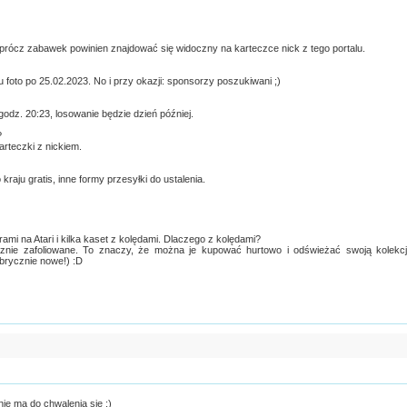
 oprócz zabawek powinien znajdować się widoczny na karteczce nick z tego portalu.
u foto po 25.02.2023. No i przy okazji: sponsorzy poszukiwani ;)
 godz. 20:23, losowanie będzie dzień później.
?
arteczki z nickiem.
raju gratis, inne formy przesyłki do ustalenia.
rami na Atari i kilka kaset z kolędami. Dlaczego z kolędami?
nie zafoliowane. To znaczy, że można je kupować hurtowo i odświeżać swoją kolekc
brycznie nowe!) :D
nie ma do chwalenia się ;)